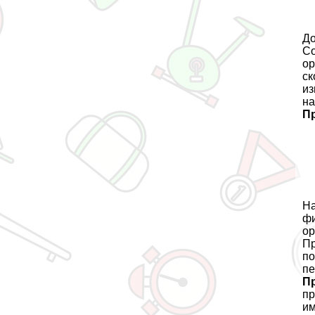
До
Со
ор
ск
из
на
П
На
фи
ор
Пр
пo
пе
П
пр
им