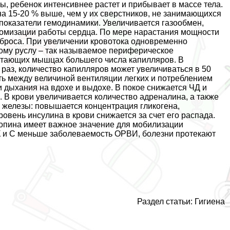
ы, ребенок интенсивнее растет и прибывает в массе тела.
а 15-20 % выше, чем у их сверстников, не занимающихся
 показатели гемодинамики. Увеличивается газообмен,
ономизации работы сердца. По мере нарастания мощности
броса. При увеличении кровотока одновременно
ому руслу – так называемое периферическое
ботающих мышцах большего числа капилляров. В
раз, количество капилляров может увеличиваться в 50
ть между величиной вентиляции легких и потрeблением
дыхания на вдохе и выдохе. В покое снижается ЧД и
. В крови увеличивается количество адреналина, а также
 железы: повышается концентрация гликогена,
ровень инсулина в крови снижается за счет его распада.
ропина имеет важное значение для мобилизации
К и С меньше заболеваемость ОРВИ, болезни протекают
Раздел статьи: Гигиена