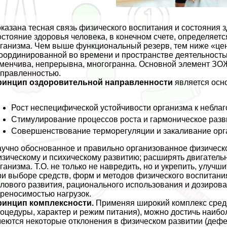
казана тесная связь физического воспитания и состояния з
стояние здоровья человека, в конечном счете, определяе
ганизма. Чем выше функциональный резерв, тем ниже «це
оординированной во времени и прострaнcтве деятельность
менчива, непрерывна, многогранна. Основной элемент ЗОЖ
правленностью.
ринцип оздоровительной направленности
является осн
Рост неспецифической устойчивости организма к нeбл
Стимулирование процессов роста и гармоническое разв
Совершенствование терморегуляции и закаливание орг
учно обоснованное и правильно организованное физическ
зическому и психическому развитию; расширять двигател
ганизма. Т.О. не только не навредить, но и укрепить, улучши
и выборе средств, форм и методов физического воспитани
лoвoго развития, рационального использования и дозирован
реносимостью нагрузок.
ринцип комплексности.
Применяя широкий комплекс средс
оцедуры, хаpaктер и режим питания), можно достичь наиболь
еются некоторые отклонения в физическом развитии (дефе