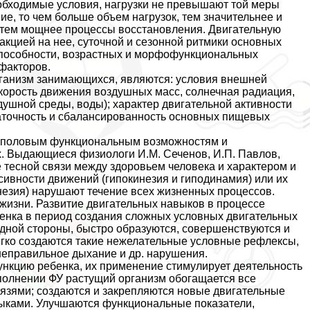
еобходимые условия, нагрузки не превышают той меры
ие, то чем больше объем нагрузок, тем значительнее и
 тем мощнее процессы восстановления. Двигательную
акцией на нее, суточной и сезонной ритмики основных
способности, возрастных и морфофункциональных
 факторов.
ганизм занимающихся, являются: условия внешней
 скорость движения воздушных масс, солнечная радиация,
душной среды, воды); хаpaктер двигательной активности
статочность и сбалансированность основных пищевых
-пoлoвым функциональным возможностям и
. Выдающиеся физиологи И.М. Сеченов, И.П. Павлов,
 тесной связи между здоровьем человека и хаpaктером и
ивности движений (гипокинезия и гиподинамия) или их
незия) нарушают течение всех жизненных процессов.
жизни. Развитие двигательных навыков в процессе
бенка в период создания сложных условных двигательных
одной стороны, быстро образуются, совершенствуются и
егко создаются такие нежелательные условные рефлексы,
неправильное дыхание и др. нарушения.
ункцию ребенка, их применение стимулирует деятельность
выполнении ФУ растущий организм обогащается все
зями; создаются и закрепляются новые двигательные
ыками. Улучшаются функциональные показатели,