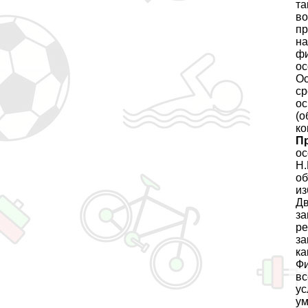
та
во
пр
на
фи
ос
Ос
ср
ос
(о
ко
П
ос
Н.
об
из
Дв
за
ре
за
ка
Фи
вс
ус
ум