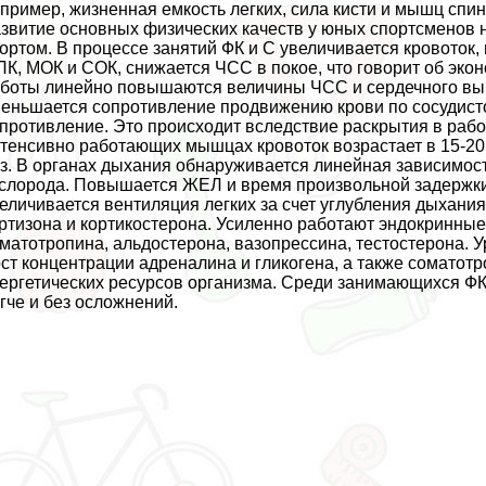
пример, жизненная емкость легких, сила кисти и мышц спин
звитие основных физических качеств у юных спортсменов н
ортом. В процессе занятий ФК и С увеличивается кровоток,
К, МОК и СОК, снижается ЧСС в покое, что говорит об эк
боты линейно повышаются величины ЧСС и сердечного вы
еньшается сопротивление продвижению крови по сосудист
противление. Это происходит вследствие раскрытия в ра
тенсивно работающих мышцах кровоток возрастает в 15-20 
з. В органах дыхания обнаруживается линейная зависимос
слорода. Повышается ЖЕЛ и время произвольной задержки 
еличивается вентиляция легких за счет углубления дыхания
ртизона и кортикостерона. Усиленно работают эндокринные
матотропина, альдостерона, вазопрессина, тестостерона. У
ст концентрации адреналина и гликогена, а также соматот
ергетических ресурсов организма. Среди занимающихся Ф
гче и без осложнений.