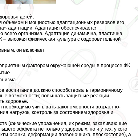
доровья детей.
тся объемом и мощностью адаптационных резервов его
на» адаптации. Адаптация обеспечивается
ю всего организма. Адаптация динамична, пластична,
 – высокая физическая культура с оздоровительной
овным, он включает:
агоприятным факторам окружающей среды в процессе ФК
итие
анизма.
ое воспитание должно способствовать гармоничному
ьные возможности; повышать защитные реакции
ть здоровье.
я необходимо учитывать закономерности возрастно-
ия нагрузок, контроль за состоянием здоровья и
тв (физические упражнения, их режим, закаливающие
шего эффекта не только у здоровых, но и у тех, у кого
кты осанки, деформации позвоночника, плоскостопие), а