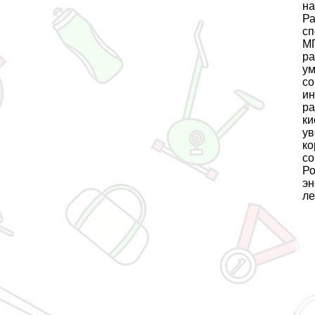
на
Ра
сп
МП
ра
ум
со
ин
ра
ки
ув
ко
со
Ро
эн
ле