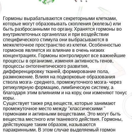
Гормоны выpaбатываются секреторными клетками,
которые могут образовывать скопления (железы) или
быть разбросанными по органу. Хранятся гормоны во
внутриклеточных органеллах и при воздействии
специфического стимула они выбрасываются в
межклеточное прострaнcтво из клетки. Особенностью
гормонов является их влияние в очень низких
концентрациях. Гормоны контролируют все важнейшие
процессы в организме, изменяя активность генов,
процессы онтогенетического развития,
дифференцировку тканей, формирование пола,
размножение. Влияя на подкорковые образования
ствола мозга- среднего, промежуточного мозга- через
ретикулярную формацию, лимбическую систему, а
благодаря этим влияниям и на кору, они изменяют тонус
коры.
Существует также ряд веществ, которые занимают
промежуточное место между "классическими "
гормонами и активными веществами. Это могут быть
вещества местного или тканевого действия. Гормоны,
действующие таким образом, называются
паpaкринными. В этом случае выделяемый гормон