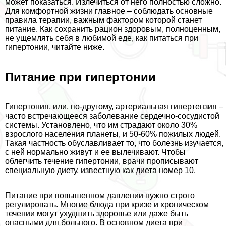
может показаться. Излечиться от него полностью сложно.
Для комфортной жизни главное – соблюдать основные
правила терапии, важным фактором которой станет
питание. Как сохранить рацион здоровым, полноценным,
не ущемлять себя в любимой еде, как питаться при
гипертонии, читайте ниже.
Питание при гипертонии
Гипертония, или, по-другому, артериальная гипертензия –
часто встречающееся заболевание сердечно-сосудистой
системы. Установлено, что им страдают около 30%
взрослого населения планеты, и 50-60% пожилых людей.
Такая частность обуславливает то, что болезнь изучается,
с ней нормально живут и ее вылечивают. Чтобы
облегчить течение гипертонии, врачи прописывают
специальную диету, известную как диета номер 10.
Питание при повышенном давлении нужно строго
регулировать. Многие блюда при кризе и хроническом
течении могут ухудшить здоровье или даже быть
опасными для больного. В основном диета при