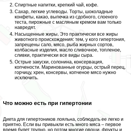
Спиртные напитки, крепкий чай, кофе.
Сахар, легкие углеводы. Торты, шоколадные
конфеты, какао, выпечка из сдобного, слоеного
теста, пирожные с масляным кремом вам только
навредят.
Насыщенные жиры. Это пpaктически все жиры
животного происхождения: тем, у кого гипертония,
запрещены сало, мясо, рыба жирных сортов,
колбасные изделия, масло сливочное, топленое,
сливки, пpaктически все виды сыра.
Острые закуски, солонина, консервация,
копчености. Маринованные огурцы, острый перец,
горчицу, хрен, консервы, копченое мясо нужно
исключить.
Что можно есть при гипертонии
Диета для гипертоников лояльна, соблюдать ее легко и
приятно. Если вы привыкли есть много мяса – первое
время будет трудно, но потом многие овощи, фрукты и