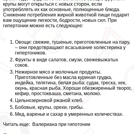
крупы могут открыться с новых сторон, если
употрeбллять их как основные, полноценные блюда.
Снижение потрeбления жирной животной пищи подарит
вам ощущение легкости, бодрости, новых сил. При
гипертонии можно есть следующее:
Овощи: свежие, тушеные, приготовленные на пару,
– они предотвращают всасывание холестерина у
гипертоников.
Фрукты в виде салатов, смузи, свежевыжатых
соков.
Нежирное мясо и молочные продукты.
Приготовленные без масла куриная грудка,
индейка, телятина, белая рыба: судак, треска, хек,
окунь, красная рыба. Хороши обезжиренный творог,
кефир, простокваша, сметана, молоко.
Цельнозерновой ржаной хлеб.
Бобовые, крупы, орехи, грибы.
Мед, варенье и сахар в умеренных количествах.
Читать еще:
Валериана при гипотонии