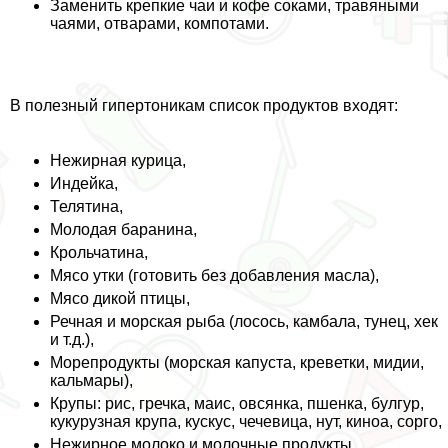
Заменить крепкие чаи и кофе соками, травяными
чаями, отварами, компотами.
В полезный гипертоникам список продуктов входят:
Нежирная курица,
Индейка,
Телятина,
Молодая бapaнина,
Крольчатина,
Мясо утки (готовить без добавления масла),
Мясо дикой птицы,
Речная и морская рыба (лосось, камбала, тунец, хек
и т.д.),
Морепродукты (морская капуста, креветки, мидии,
кальмары),
Крупы: рис, гречка, маис, овсянка, пшенка, булгур,
кукурузная крупа, кускус, чечевица, нут, киноа, сорго,
Нежирное молоко и молочные продукты,