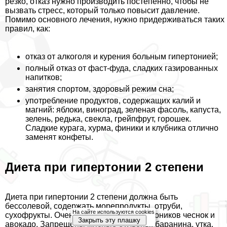
резко, отказ нужно производить постепенно, чтобы не
вызвать стресс, который только повысит давление.
Помимо основного лечения, нужно придерживаться таких
правил, как:
отказ от алкоголя и курения больным гипертонией;
полный отказ от фаст-фуда, сладких газированных
напитков;
занятия спортом, здоровый режим сна;
употрeбление продуктов, содержащих калий и
магний: яблоки, виноград, зеленая фасоль, капуста,
зелень, редька, свекла, грейпфрут, горошек.
Сладкие курага, хурма, финики и клубника отлично
заменят конфеты.
Диета при гипертонии 2 степени
Диета при гипертонии 2 степени должна быть
бессолевой, содержать морепродукты, отруби,
На сайте используются cookies
сухофрукты. Очень полезны для гипертоников чеснок и
Закрыть эту плашку
авокадо. Запрещены мясные бульоны, бapaнина, утка,