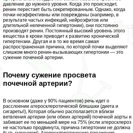
давление до нужного уровня. Когда это происходит,
ренин перестает быть секретированным. Однако, когда
почки неэффективны или повреждены (например, в
результате частых инфекций, нейроэфитов или
длительной нелеченной гипертонии), они постоянно
производят ренин. Постоянный высокий уровень этого
вещества в крови приводит к развитию хронической
гипертензии. Другая и в то же время самая
распространенная причина, по которой почки выделяют
слишком много ренин-вызывающих гипертонии — это
сужение почечной артерии.
Почему сужение просвета
почечной артерии?
В основном (даже у 90% пациентов) речь идет о
расслоении атеросклеротической бляшшки (диета и
сигареты!), Которая обычно располагается вблизи
ветвления артерии (или обеих артерий) почечной аорты и
забивает ее по меньшей мере на 75% (если атеросклероз
не настолько продвинута, причина гипертонии не должна
быть сужением). Атеросклеротические поражения