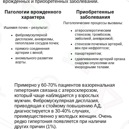
врожденных и приобретенных заболеваний.
Патологии врожденного
Приобретенные
хаpaктера
заболевания
Патологические процессы вызваны:
Ишемия почек – результат:
атеросклеротическим
стенозом, тромбозом,
фибромускулярной
эмболией, аневризмой;
дисплазии, аневризмы,
гипоплазии сосудов почек;
стенозом почечных артерий,
вен при нефроптозе;
прямого соединения
артерии с веной;
панартериитом;
аномального развитии
сдавливанием артерий органа
аорты.
снаружи опухолями или
инородными телами.
Примерно у 60-70% пациентов вазоренальная
гипертония связана с атеросклерозом,
который чаще наблюдается у взрослых
мужчин. Фибромускулярная дисплазия,
приводящая к стойкому повышению АД,
диагностируется в 30-40% случаях,
преимущественно у молодых женщин. Очень
редко гипертония появляется при наличии
других причин (1%).