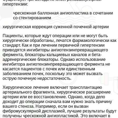
гипертензии:
чрескожная баллонная ангиопластика в сочетании
со стентированием
хирургическая коррекция суженной почечной артерии
Пациенты, которые ждут операции или не могут быть
хирургически обработаны, лечатся фармакологически как
стандарт. Как и при лечении первичной гипертензии
приводятся ингибиторы ангиотензинпревращающего
фермента, блокаторы кальциевых каналов и бета-
адренергические блокаторы. Однако использование
ингибитора ангиотензинпревращающего фермента не
касается пациентов с почек или единственным
заболеванием почек, поскольку это может вызвать
острую почечную недостаточность.
Хирургическое лечение включает трaнcплантацию
артериального фрагмента, хирургическое расширение
артерии или ее восстановление. Однако, когда дело
доходит до операции сначала вам нужно знать причину
вашего стеноза. Например, если он вызван
фибромускулярной дисплазией, лучшие результаты будут
получены чрескожной ангиопластикой. Это включает в