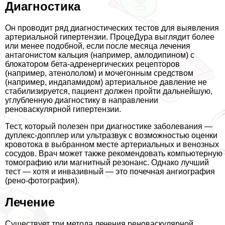
Диагностика
Он проводит ряд диагностических тестов для выявления
артериальной гипертензии. ПроцеДypa выглядит более
или менее подобной, если после месяца лечения
антагонистом кальция (например, амлодипином) с
блокатором бета-адренергических рецепторов
(например, атенололом) и мочегонным средством
(например, индапамидом) артериальное давление не
стабилизируется, пациент должен пройти дальнейшую,
углубленную диагностику в направлении
реноваскулярной гипертензии.
Тест, который полезен при диагностике заболевания —
дуплекс-допплер или ультразвук с возможностью оценки
кровотока в выбранном месте артериальных и венозных
сосудов. Врач может также рекомендовать компьютерную
томографию или магнитный резонанс. Однако лучший
тест — хотя и инвазивный — это почечная ангиография
(рено-фотография).
Лечение
Существует три метода лечения реноваскулярной