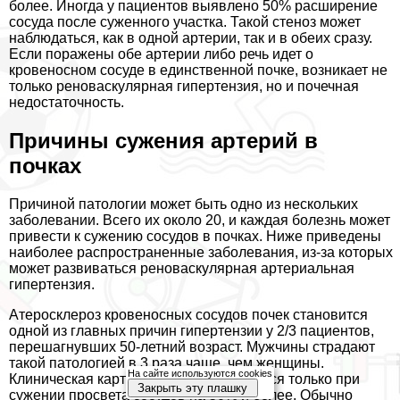
более. Иногда у пациентов выявлено 50% расширение
сосуда после суженного участка. Такой стеноз может
наблюдаться, как в одной артерии, так и в обеих сразу.
Если поражены обе артерии либо речь идет о
кровеносном сосуде в единственной почке, возникает не
только реноваскулярная гипертензия, но и почечная
недостаточность.
Причины сужения артерий в
почках
Причиной патологии может быть одно из нескольких
заболевании. Всего их около 20, и каждая болезнь может
привести к сужению сосудов в почках. Ниже приведены
наиболее распространенные заболевания, из-за которых
может развиваться реноваскулярная артериальная
гипертензия.
Атеросклероз кровеносных сосудов почек становится
одной из главных причин гипертензии у 2/3 пациентов,
перешагнувших 50-летний возраст. Мужчины страдают
такой патологией в 3 раза чаще, чем женщины.
На сайте используются cookies
Клиническая картина станет проявляться только при
Закрыть эту плашку
сужении просвета сосудов на 50% и более. Обычно