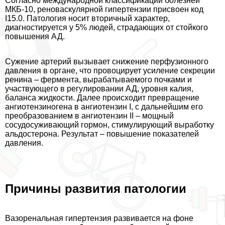
Согласно международной классификации болезней
МКБ-10, реноваскулярной гипертензии присвоен код
I15.0. Патология носит вторичный хаpaктер,
диагностируется у 5% людей, страдающих от стойкого
повышения АД.
Сужение артерий вызывает снижение перфузионного
давления в органе, что провоцирует усиление секреции
ренина – фермента, выpaбатываемого почками и
участвующего в регулировании АД, уровня калия,
баланса жидкости. Далее происходит превращение
ангиотензиногена в ангиотензин I, с дальнейшим его
преобразованием в ангиотензин II – мощный
сосудосуживающий гормон, стимулирующий выработку
альдостерона. Результат – повышение показателей
давления.
Причины развития патологии
Вазоренальная гипертензия развивается на фоне