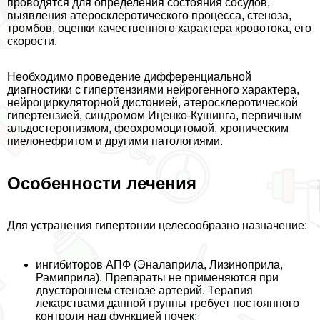
проводятся для определения состояния сосудов,
выявления атеросклеротического процесса, стеноза,
тромбов, оценки качественного хаpaктера кровотока, его
скорости.
Необходимо проведение дифференциальной
диагностики с гипертензиями нейрогенного хаpaктера,
нейроциркуляторной дистонией, атеросклеротической
гипертензией, синдромом Иценко-Кушинга, первичным
альдостеронизмом, феохромоцитомой, хроническим
пиелонефритом и другими патологиями.
Особенности лечения
Для устранения гипертонии целесообразно назначение:
ингибиторов АПФ (Эналаприла, Лизиноприла,
Рамиприла). Препараты не применяются при
двустороннем стенозе артерий. Терапия
лекарствами данной группы требует постоянного
контроля над функцией почек;