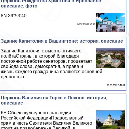
Церковь Рождества Христова в Ярославле:
описание, фото
8N 39°53’40...
24 06 2026 2:43:43
Здание Капитолия в Вашингтоне: история, описание
Здание Капитолия с высоты птичьего
полётаСтраны, в которой благодаря
постоянной работе сенаторов, процветает
свобода слова, демократия, а права и
жизнь каждого гражданина являются основной
ценностью...
23 06 2026 0:48:33
Церковь Василия на Горке в Пскове: история,
описание
6E Объект культурного наследия
Российской ФедерацииПравославный
храм в честь Святителя Василия Великого
стоит на правобережье Великой, в