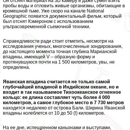
Он отснял материал на 3D камеру и даже сумел взять
пробы воды и отловить живые организмы, обитающие в
кромешной тьме. Уже скоро на канале National
Geographic появится документальный фильм, который
был отснят Кэмероном с использованием
ультрасовременной съемочной техники.
Справедливости ради стоит отметить, несмотря на
исследования ученых, многочисленные зондирования,
до настоящего момента точная глубина Марианской
впадины, имеющей V – образную форму и
протянувшуюся почти на 1 500 километров, увы, не
определена.
Яванская впадина считается не только самой
глубочайшей впадиной в Индийском океане, но и
входит в так называемое Тихоокеанское огненное
кольцо: ее длина составляет чуть более 4 000
километров, а самое глубокое место в 7 730 метров
находится недалеко от острова Бали. Ширина Яванской
впадины колeблется от 10 до 50 (!) километров.
На ее дне, испещренном каньонами и выступами,