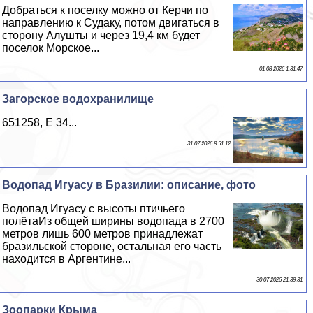
Добраться к поселку можно от Керчи по
направлению к Судаку, потом двигаться в
сторону Алушты и через 19,4 км будет
поселок Морское...
01 08 2026 1:31:47
Загорское водохранилище
651258, E 34...
31 07 2026 8:51:12
Водопад Игуасу в Бразилии: описание, фото
Водопад Игуасу с высоты птичьего
полётаИз общей ширины водопада в 2700
метров лишь 600 метров принадлежат
бразильской стороне, остальная его часть
находится в Аргентине...
30 07 2026 21:39:31
Зоопарки Крыма