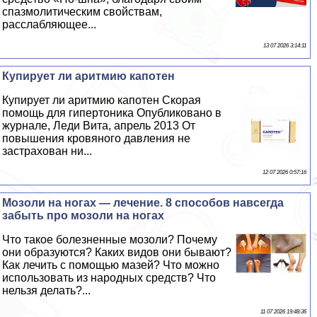
спазмолитическим свойствам,
расслабляющее...
13 07 2026 3:14:11
Купирует ли аритмию капотен
Купирует ли аритмию капотен Скорая
помощь для гипертоника Опубликовано в
журнале, Леди Вита, апрель 2013 От
повышения кровяного давления не
застрахован ни...
12 07 2026 0:57:16
Мозоли на ногах — лечение. 8 способов навсегда
забыть про мозоли на ногах
Что такое болезненные мозоли? Почему
они образуются? Каких видов они бывают?
Как лечить с помощью мазей? Что можно
использовать из народных средств? Что
нельзя делать?...
11 07 2026 19:48:36