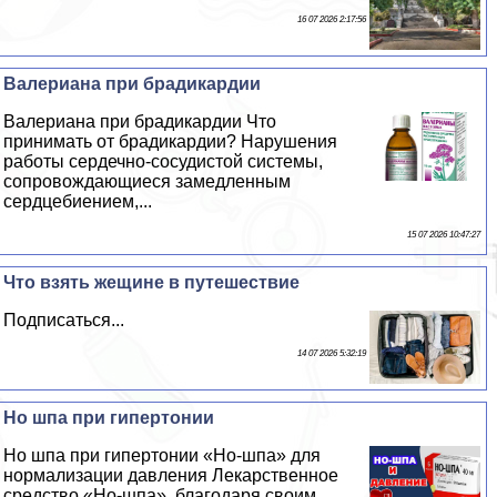
16 07 2026 2:17:56
Валериана при брадикардии
Валериана при брадикардии Что
принимать от брадикардии? Нарушения
работы сердечно-сосудистой системы,
сопровождающиеся замедленным
сердцебиением,...
15 07 2026 10:47:27
Что взять жещине в путешествие
Подписаться...
14 07 2026 5:32:19
Но шпа при гипертонии
Но шпа при гипертонии «Но-шпа» для
нормализации давления Лекарственное
средство «Но-шпа», благодаря своим