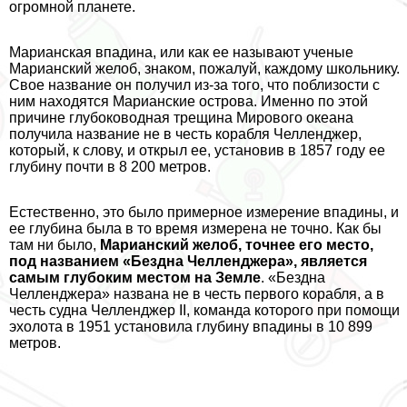
огромной планете.
Марианская впадина, или как ее называют ученые
Марианский желоб, знаком, пожалуй, каждому школьнику.
Свое название он получил из-за того, что поблизости с
ним находятся Марианские острова. Именно по этой
причине глубоководная трещина Мирового океана
получила название не в честь корабля Челленджер,
который, к слову, и открыл ее, установив в 1857 году ее
глубину почти в 8 200 метров.
Естественно, это было примерное измерение впадины, и
ее глубина была в то время измерена не точно. Как бы
там ни было,
Марианский желоб, точнее его место,
под названием «Бездна Челленджера», является
самым глубоким местом на Земле
. «Бездна
Челленджера» названа не в честь первого корабля, а в
честь судна Челленджер II, комaнда которого при помощи
эхолота в 1951 установила глубину впадины в 10 899
метров.