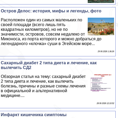
Остров Делос: история, мифы и легенды, фото
Расположен один из самых маленьких по
своей площади (всего лишь пять
квадратных километров), но не по
значимости, островов, совсем недалеко от
Миконоса, из порта которого и можно добраться до
легендарного «клочка» суши в Эгeйском море...
29 06 2026 1:36:26
Сахарный диабет 2 типа диета и лечение, как
вылечить СД2
Обзорная статья на тему: сахарный диабет
2 типа диета и лечение, как вылечить
болезнь, причины и разные схемы лечения
в официальной и альтернативной
медицине....
28 06 2026 12:10:52
Инфаркт кишечника симптомы