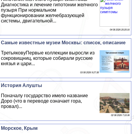
Диагностика и лечение гипотонии желчного
пузыря При нормальном
функционировании желчебразующей
системы, двигательной...
04 08 2026 20:20:16
Самые известные музеи Москвы: список, описание
ТретьяковуПервые коллекции выросли из
сокровищниц, которые собирали русские
князья и цари...
03 08 2026 9:27:38
История Алушты
Поначалу государство имело название
Доро (что в переводе означает гора,
провал)...
02 08 2026 7:10:36
Морское, Крым