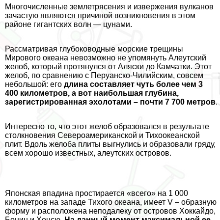
Многочисленные землетрясения и извержения вулканов
зачастую являются причиной возникновения в этом
районе гигантских волн — цунами.
Рассматривая глубоководные морские трещины
Мирового океана невозможно не упомянуть Алеутский
желоб, который протянулся от Аляски до Камчатки. Этот
желоб, по сравнению с Перуанско-Чилийским, совсем
небольшой: его
длина составляет чуть более чем 3
400 километров, а вот наибольшая глубина,
зарегистрированная эхолотами – почти 7 700 метров
.
Интересно то, что этот желоб образовался в результате
столкновения Североамериканской и Тихоокеанской
плит. Вдоль желоба плиты выгнулись и образовали гряду,
всем хорошо известных, алеутских островов.
Японская впадина простирается «всего» на 1 000
километров на западе Тихого океана, имеет V – образную
форму и расположена неподалеку от островов Хоккайдо,
Бонин и Хонсю.
На данный момент максимальной ее