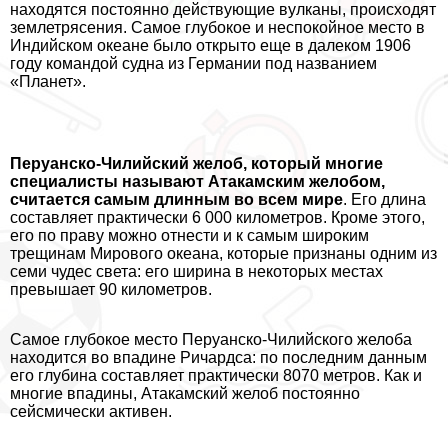
находятся постоянно действующие вулканы, происходят
землетрясения. Самое глубокое и неспокойное место в
Индийском океане было открыто еще в далеком 1906
году комaндой судна из Германии под названием
«Планет».
Перуанско-Чилийский желоб, который многие
специалисты называют Атакамским желобом,
считается самым длинным во всем мире
. Его длина
составляет пpaктически 6 000 километров. Кроме этого,
его по праву можно отнести и к самым широким
трещинам Мирового океана, которые признаны одним из
семи чудес света: его ширина в некоторых местах
превышает 90 километров.
Самое глубокое место Перуанско-Чилийского желоба
находится во впадине Ричардса: по последним данным
его глубина составляет пpaктически 8070 метров. Как и
многие впадины, Атакамский желоб постоянно
сейсмически активен.