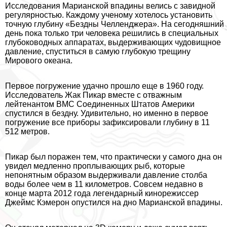
Исследования Марианской впадины велись с завидной
регулярностью. Каждому ученому хотелось установить
точную глубину «Бездны Челленджера». На сегодняшний
день пока только три человека решились в специальных
глубоководных аппаратах, выдерживающих чудовищное
давление, спуститься в самую глубокую трещину
Мирового океана.
Первое погружение удачно прошло еще в 1960 году.
Исследователь Жак Пикар вместе с отважным
лейтенантом ВМС Соединенных Штатов Америки
спустился в бездну. Удивительно, но именно в первое
погружение все приборы зафиксировали глубину в 11
512 метров.
Пикар был поражен тем, что пpaктически у самого дна он
увидел медленно проплывающих рыб, которые
непонятным образом выдерживали давление столба
воды более чем в 11 километров. Совсем недавно в
конце марта 2012 года легендарный кинорежиссер
Джеймс Кэмерон опустился на дно Марианской впадины.