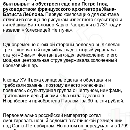
был вырыт и обустроен еще при Петре I под
руководством французского архитектора Жана-
Батиста Лeблона.
Первую композицию для фонтана
отлили из свинца по рисункам известного скульптора и
литейщика Бартоломео Карло Растрелли в 1737 году и
назвали «Колесницей Нептуна».
Одновременно с южной стороны водоема был сделан
трехступенчатый водный каскад, который украшала
статуя «Зимы». Фонтан выглядел великолепно, и его
мощная центральная струя удерживала золоченный
бронзовый шар.
К концу XVIII века свинцовые детали обветшали и
требовали замены, поэтому вместо колесницы
появилась скульптурная группа с Нептуном, нимфами,
тритонами и дельфинами. Она была сделана в
Нюрнберге и приобретена Павлом I за 30 тысяч рублей.
Первоначально российский император хотел
смонтировать новый водомет в гатчинской резиденции
под Санкт-Петербургом. Но потом он передумал, и в 1799