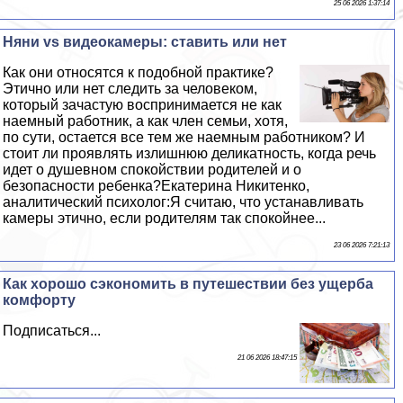
25 06 2026 1:37:14
Няни vs видеокамеры: ставить или нет
Как они относятся к подобной пpaктике?
Этично или нет следить за человеком,
который зачастую воспринимается не как
наемный работник, а как члeн семьи, хотя,
по сути, остается все тем же наемным работником? И
стоит ли проявлять излишнюю деликатность, когда речь
идет о душевном спокойствии родителей и о
безопасности ребенка?Екатерина Никитенко,
аналитический психолог:Я считаю, что устанавливать
камеры этично, если родителям так спокойнее...
23 06 2026 7:21:13
Как хорошо сэкономить в путешествии без ущерба
комфорту
Подписаться...
21 06 2026 18:47:15