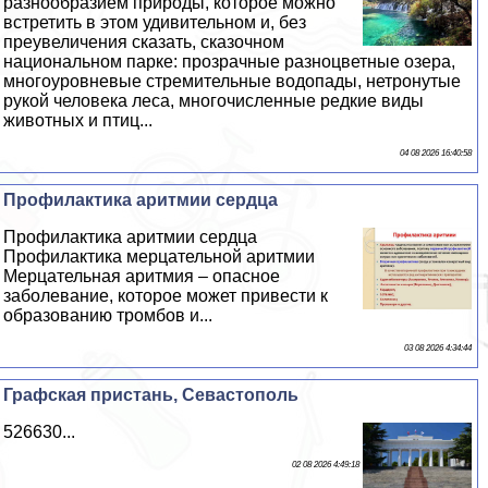
разнообразием природы, которое можно
встретить в этом удивительном и, без
преувеличения сказать, сказочном
национальном парке: прозрачные разноцветные озера,
многоуровневые стремительные водопады, нетронутые
рукой человека леса, многочисленные редкие виды
животных и птиц...
04 08 2026 16:40:58
Профилактика аритмии сердца
Профилактика аритмии сердца
Профилактика мерцательной аритмии
Мерцательная аритмия – опасное
заболевание, которое может привести к
образованию тромбов и...
03 08 2026 4:34:44
Графская пристань, Севастополь
526630...
02 08 2026 4:49:18