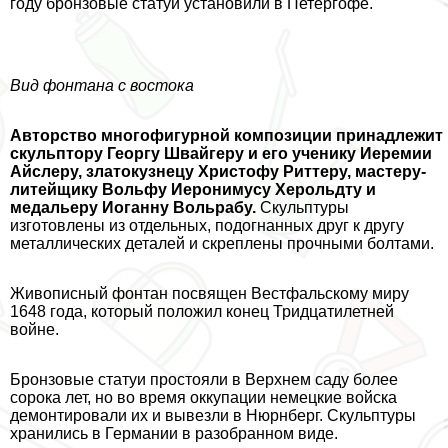
году бронзовые статуи установили в Петергофе.
Вид фонтана с востока
Авторство многофигурной композиции принадлежит
скульптору Георгу Швайгеру и его ученику Иеремии
Айслеру, златокузнецу Христофу Риттеру, мастеру-
литейщику Вольфу Иеронимусу Херольдту и
медальеру Иоганну Вольpaбу.
Скульптуры
изготовлены из отдельных, подогнанных друг к другу
металлических деталей и скреплены прочными болтами.
Живописный фонтан посвящен Вестфальскому миру
1648 года, который положил конец Тридцатилетней
войне.
Бронзовые статуи простояли в Верхнем саду более
сорока лет, но во время оккупации немецкие войска
демонтировали их и вывезли в Нюрнберг. Скульптуры
хранились в Германии в разобранном виде.