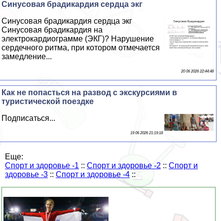
Синусовая брадикардия сердца экг
Синусовая брадикардия сердца экг
Синусовая брадикардия на
электрокардиограмме (ЭКГ)? Нарушение
сердечного ритма, при котором отмечается
замедление...
20 06 2026 22:44:48
Как не попасться на развод с экскурсиями в
туристической поездке
Подписаться...
19 06 2026 21:19:18
Еще:
Спорт и здоровье -1
::
Спорт и здоровье -2
::
Спорт и
здоровье -3
::
Спорт и здоровье -4
::