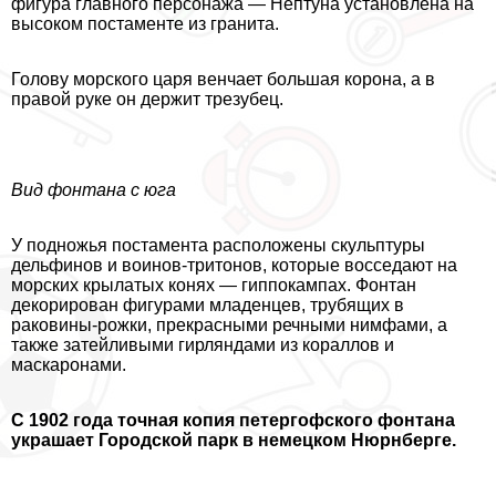
фигура главного персонажа — Нептуна установлена на
высоком постаменте из гранита.
Голову морского царя венчает большая корона, а в
правой руке он держит трезубец.
Вид фонтана с юга
У подножья постамента расположены скульптуры
дельфинов и воинов-тритонов, которые восседают на
морских крылатых конях — гиппокампах. Фонтан
декорирован фигурами младенцев, трубящих в
paковины-рожки, прекрасными речными нимфами, а
также затейливыми гирляндами из кораллов и
маскаронами.
С 1902 года точная копия петергофского фонтана
украшает Городской парк в немецком Нюрнберге.