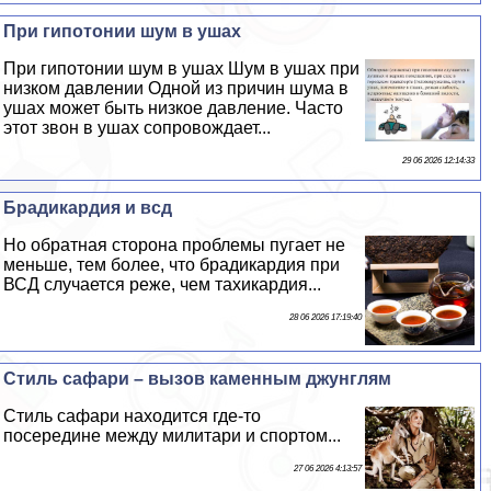
При гипотонии шум в ушах
При гипотонии шум в ушах Шум в ушах при
низком давлении Одной из причин шума в
ушах может быть низкое давление. Часто
этот звон в ушах сопровождает...
29 06 2026 12:14:33
Брадикардия и всд
Но обратная сторона проблемы пугает не
меньше, тем более, что брадикардия при
ВСД случается реже, чем тахикардия...
28 06 2026 17:19:40
Стиль сафари – вызов каменным джунглям
Стиль сафари находится где-то
посередине между милитари и спортом...
27 06 2026 4:13:57