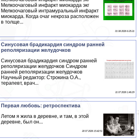
Мелкоочаговый инфаркт миокарда экг
Мелкоочаговый интрамуральный инфаркт
миокарда. Когда очаг некроза расположен
в толще...
01 08 2026 6:35:31
Синусовая брадикардия синдром ранней
реполяризации желудочков
Синусовая брадикардия синдром ранней
реполяризации желудочков Синдром
ранней реполяризации желудочков
Научный редактор: Строкина О.А.,
терапевт, врач...
31 07 2026 1:46:29
Первая любовь: ретроспектива
Летом я жила в деревне, и там, в этой
деревне, был он...
30 07 2026 15:42:51