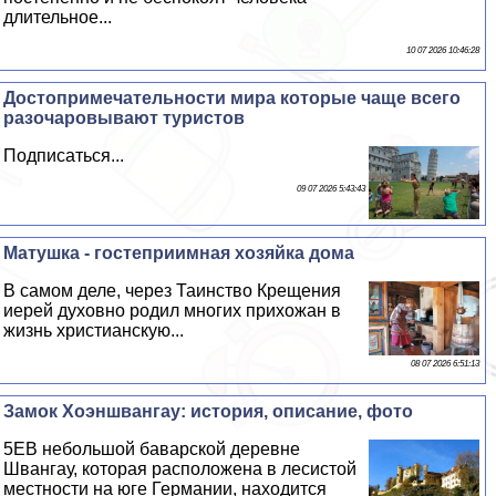
длительное...
10 07 2026 10:46:28
Достопримечательности мира которые чаще всего
разочаровывают туристов
Подписаться...
09 07 2026 5:43:43
Матушка - гостеприимная хозяйка дома
В самом деле, через Таинство Крещения
иерей духовно родил многих прихожан в
жизнь христианскую...
08 07 2026 6:51:13
Замок Хоэншвангау: история, описание, фото
5EВ небольшой баварской деревне
Швангау, которая расположена в лесистой
местности на юге Германии, находится