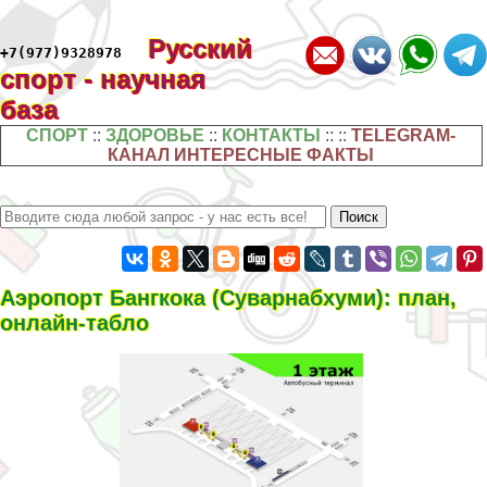
Русский
+7(977)9328978
спорт - научная
база
СПОРТ
::
ЗДОРОВЬЕ
::
КОНТАКТЫ
:: ::
TELEGRAM-
КАНАЛ ИНТЕРЕСНЫЕ ФАКТЫ
Аэропорт Бангкока (Суварнабхуми): план,
онлайн-табло