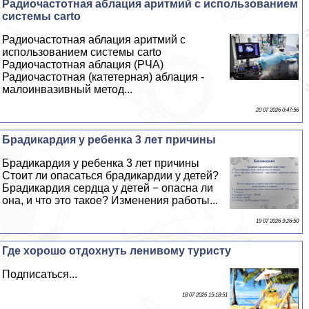
Радиочастотная аблация аритмий с использованием
системы carto
Радиочастотная аблация аритмий с
использованием системы carto
Радиочастотная аблация (РЧА)
Радиочастотная (катетерная) аблация -
малоинвазивный метод...
20 07 2026 0:47:56
Брадикардия у ребенка 3 лет причины
Брадикардия у ребенка 3 лет причины
Стоит ли опасаться брадикардии у детей?
Брадикардия сердца у детей − опасна ли
она, и что это такое? Изменения работы...
19 07 2026 9:26:50
Где хорошо отдохнуть ленивому туристу
Подписаться...
18 07 2026 15:18:51