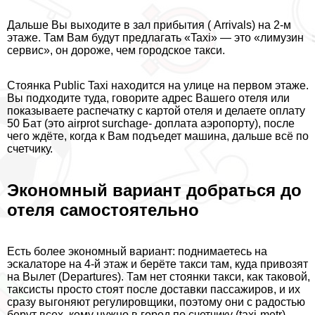
Дальше Вы выходите в зал прибытия ( Arrivals) на 2-м
этаже. Там Вам будут предлагать «Taxi» — это «лимузин
сервис», он дороже, чем городское такси.
Стоянка Public Taxi находится на улице на первом этаже.
Вы подходите туда, говорите адрес Вашего отеля или
показываете распечатку с картой отеля и делаете оплату
50 Бат (это airprot surchage- доплата аэропорту), после
чего ждёте, когда к Вам подъедет машина, дальше всё по
счетчику.
Экономный вариант добраться до
отеля самостоятельно
Есть более экономный вариант: поднимаетесь на
эскалаторе на 4-й этаж и берёте такси там, куда привозят
на Вылет (Departures). Там нет стоянки такси, как таковой,
таксисты просто стоят после доставки пассажиров, и их
сразу выгоняют регулировщики, поэтому они с радостью
берут всех, кому нужно в город по счетчику (taxi-metr).