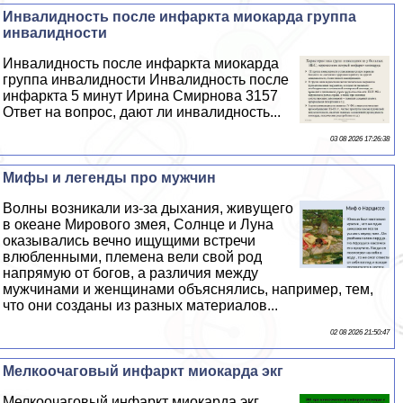
Инвалидность после инфаркта миокарда группа
инвалидности
Инвалидность после инфаркта миокарда
группа инвалидности Инвалидность после
инфаркта 5 минут Ирина Смирнова 3157
Ответ на вопрос, дают ли инвалидность...
03 08 2026 17:26:38
Мифы и легенды про мужчин
Волны возникали из-за дыхания, живущего
в океане Мирового змея, Солнце и Луна
оказывались вечно ищущими встречи
влюбленными, племена вели свой род
напрямую от богов, а различия между
мужчинами и женщинами объяснялись, например, тем,
что они созданы из разных материалов...
02 08 2026 21:50:47
Мелкоочаговый инфаркт миокарда экг
Мелкоочаговый инфаркт миокарда экг