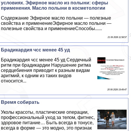
условиях. Эфирное масло из полыни: сферы
применения. Масло полыни в косметологии
Содержание Эфирное масло полыни — полезные
свойства и применениеЭфирное масло полыни —
полезные свойства и применениеСпособы......
21 06 2026 11:58:57
Брадикардия чсс менее 45 уд
Брадикардия чсс менее 45 уд Сердечный
ритм при брадикардии Нарушение ритма
сердцебиения приводит к разным видам
аритмий, к одним из таких видов
относится...
20 06 2026 19:49:47
Время собирать
Уколы красоты, пластические операции,
профессиональный уход за телом, фитнес,
здоровое питание… Быть всегда в тонусе,
всегда в форме — это модно, это признак