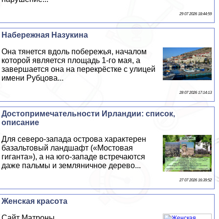
29 07 2026 18:44:59
Набережная Назукина
Она тянется вдоль побережья, началом
которой является площадь 1-го мая, а
завершается она на перекрёстке с улицей
имени Рубцова...
28 07 2026 17:14:13
Достопримечательности Ирландии: список,
описание
Для северо-запада острова хаpaктерен
базальтовый ландшафт («Мостовая
гиганта»), а на юго-западе встречаются
даже пальмы и земляничное дерево...
27 07 2026 16:39:52
Женская красота
Сайт Матроны...