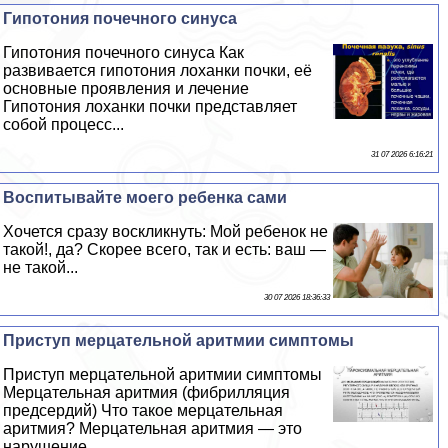
Гипотония почечного синуса
Гипотония почечного синуса Как
развивается гипотония лоханки почки, её
основные проявления и лечение
Гипотония лоханки почки представляет
собой процесс...
31 07 2026 6:16:21
Воспитывайте моего ребенка сами
Хочется сразу воскликнуть: Мой ребенок не
такой!, да? Скорее всего, так и есть: ваш —
не такой...
30 07 2026 18:36:33
Приступ мерцательной аритмии симптомы
Приступ мерцательной аритмии симптомы
Мерцательная аритмия (фибрилляция
предсердий) Что такое мерцательная
аритмия? Мерцательная аритмия — это
нарушение...