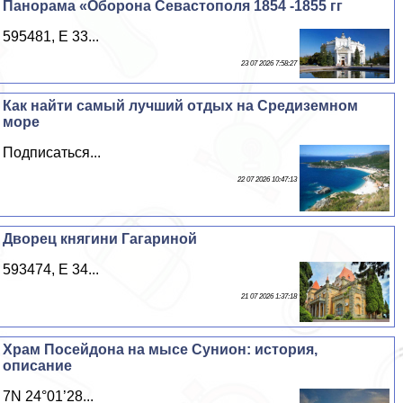
Панорама «Оборона Севастополя 1854 -1855 гг
595481, E 33...
23 07 2026 7:58:27
Как найти самый лучший отдых на Средиземном
море
Подписаться...
22 07 2026 10:47:13
Дворец княгини Гагариной
593474, E 34...
21 07 2026 1:37:18
Храм Посейдона на мысе Сунион: история,
описание
7N 24°01’28...