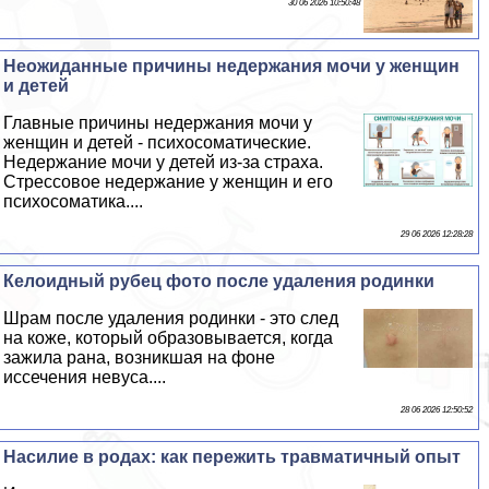
30 06 2026 10:50:48
Неожиданные причины недержания мочи у женщин
и детей
Главные причины недержания мочи у
женщин и детей - психосоматические.
Недержание мочи у детей из-за стpaxa.
Стрессовое недержание у женщин и его
психосоматика....
29 06 2026 12:28:28
Келоидный рубец фото после удаления родинки
Шрам после удаления родинки - это след
на коже, который образовывается, когда
зажила рана, возникшая на фоне
иссечения невуса....
28 06 2026 12:50:52
Насилие в родах: как пережить травматичный опыт