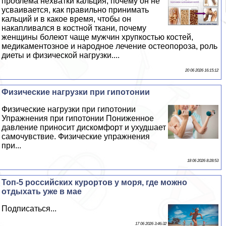
проблема нехватки кальция, почему он не
усваивается, как правильно принимать
кальций и в какое время, чтобы он
накапливался в костной ткани, почему
женщины болеют чаще мужчин хрупкостью костей,
медикаментозное и народное лечение остеопороза, роль
диеты и физической нагрузки....
20 06 2026 16:15:12
Физические нагрузки при гипотонии
Физические нагрузки при гипотонии
Упражнения при гипотонии Пониженное
давление приносит дискомфорт и ухудшает
самочувствие. Физические упражнения
при...
18 06 2026 8:28:53
Топ-5 российских курортов у моря, где можно
отдыхать уже в мае
Подписаться...
17 06 2026 3:46:32