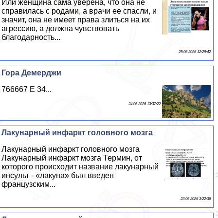
Или женщина сама уверена, что она не
справилась с родами, а врачи ее спасли, и
значит, она не имеет права злиться на их
агрессию, а должна чувствовать
благодарность...
25 06 2026 12:29:42
Гора Демерджи
766667 E 34...
24 06 2026 13:37:22
Лакунарный инфаркт головного мозга
Лакунарный инфаркт головного мозга
Лакунарный инфаркт мозга Термин, от
которого происходит название лакунарный
инсульт - «лакуна» был введен
французским...
23 06 2026 3:22:36