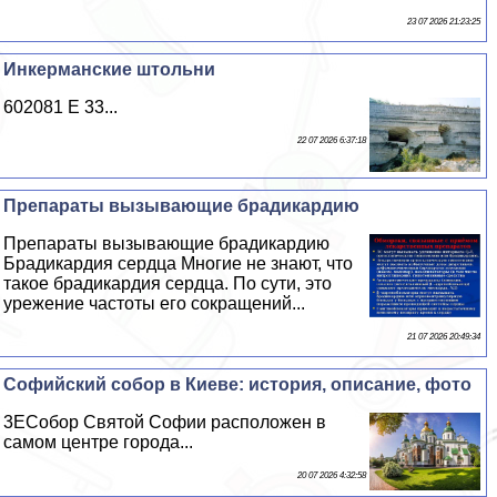
23 07 2026 21:23:25
Инкерманские штольни
602081 E 33...
22 07 2026 6:37:18
Препараты вызывающие брадикардию
Препараты вызывающие брадикардию
Брадикардия сердца Многие не знают, что
такое брадикардия сердца. По сути, это
урежение частоты его сокращений...
21 07 2026 20:49:34
Софийский собор в Киеве: история, описание, фото
3EСобор Святой Софии расположен в
самом центре города...
20 07 2026 4:32:58