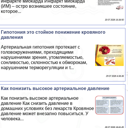
инфаркте миокарда Инфаркт миокарда
(ИМ) – остро возникшее состояние,
которое...
30 07 2026 16:36:50
Гипотония это стойкое понижение кровяного
давления
Артериальная гипотония протекает с
головокружениями, преходящими
нарушениями зрения, утомляемостью,
сонливостью, склонностью к обморокам,
нарушением терморегуляции и т...
29 07 2026 4:36:36
Как понизить высокое артериальное давление
Как понизить высокое артериальное
давление Как снизить давление в
домашних условиях без лекарств Кровяное
давление может внезапно повыситься. У
человека...
28 07 2026 18:41:45