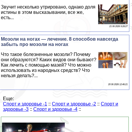
Звучит несколько утрировано, однако доля
истины в этом высказывании, все же,
есть...
21 06 2026 9:28:27
Мозоли на ногах — лечение. 8 способов навсегда
забыть про мозоли на ногах
Что такое болезненные мозоли? Почему
они образуются? Каких видов они бывают?
Как лечить с помощью мазей? Что можно
использовать из народных средств? Что
нельзя делать?...
20 06 2026 12:46:21
Еще:
Спорт и здоровье -1
::
Спорт и здоровье -2
::
Спорт и
здоровье -3
::
Спорт и здоровье -4
::