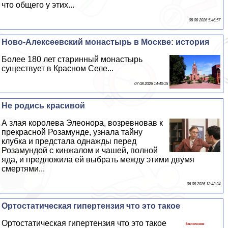
что общего у этих...
08 08 2026 5:46:57
Ново-Алексеевский монастырь в Москве: история
Более 180 лет старинный монастырь
существует в Красном Селе...
07 08 2026 14:40:15
Не родись красивой
А злая королева Элеонора, возревновав к
прекрасной Розамунде, узнала тайну
клубка и предстала однажды перед
Розамундой с кинжалом и чашей, полной
яда, и предложила ей выбрать между этими двумя
cмepтями...
06 08 2026 13:43:24
Ортостатическая гипертензия что это такое
Ортостатическая гипертензия что это такое