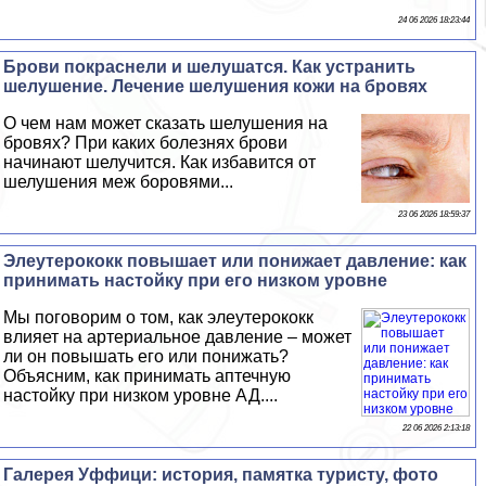
24 06 2026 18:23:44
Брови покраснели и шелушатся. Как устранить
шелушение. Лечение шелушения кожи на бровях
О чем нам может сказать шелушения на
бровях? При каких болезнях брови
начинают шелучится. Как избавится от
шелушения меж боровями...
23 06 2026 18:59:37
Элеутерококк повышает или понижает давление: как
принимать настойку при его низком уровне
Мы поговорим о том, как элеутерококк
влияет на артериальное давление – может
ли он повышать его или понижать?
Объясним, как принимать аптечную
настойку при низком уровне АД....
22 06 2026 2:13:18
Галерея Уффици: история, памятка туристу, фото