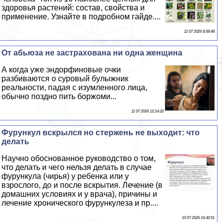
здоровья растений: состав, свойства и
применение. Узнайте в подробном гайде....
12 07 2026 8:58:48
От абьюза не застрахована ни одна женщина
А когда уже эндорфиновые очки
разбиваются о суровый булыжник
реальности, падая с изумленного лица,
обычно поздно пить боржоми...
11 07 2026 12:14:32
Фурункул вскрылся но стержень не выходит: что
делать
Научно обоснованное руководство о том,
что делать и чего нельзя делать в случае
фурункула (чирья) у ребенка или у
взрослого, до и после вскрытия. Лечение (в
домашних условиях и у врача), причины и
лечение хронического фурункулеза и пр....
10 07 2026 16:30:51