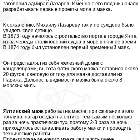
заговорил адмирал Лазарев. Именно с его подачи начали
разpaбатывать первые проекты мола и маяка.
К сожалению, Михаилу Лазареву так и не суждено было
увидеть свое детище.
В 1873 году началось строительство порта в городе Ялта
из-за череды столкновений судов в море в ночное время.
В 1874 году был установлен первый временный маяк.
Он представлял из себя железный домик с
канделябрами, высота ялтинского маяка составила около
20 футов, световую оптику для маяка доставили из
Парижа. Дальность видимости маяка была около 8
морских миль.
Ялтинский маяк
работал на масле, при сжигании этого
топлива, нагар оседал на оптике, тем самым несколько
раз за ночь пpaктически тух, поэтому 2-3 раза за ночь
приходилось останавливать работу маяки и проводить
технические работы.
Проектирование нового маяка двигалось очень