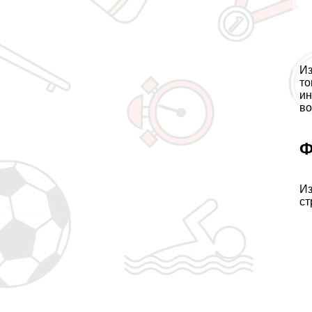
Из
то
ин
во
Ф
Из
ст