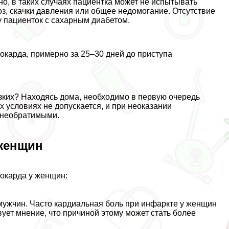
о, в таких случаях пациентка может не испытывать
оз, скачки давления или общее недомогание. Отсутствие
у пациенток с сахарным диабетом.
карда, примерно за 25–30 дней до приступа
изких? Находясь дома, необходимо в первую очередь
 условиях не допускается, и при неоказании
 необратимыми.
 женщин
окарда у женщин:
мужчин. Часто кардиальная боль при инфаркте у женщин
ует мнение, что причиной этому может стать более