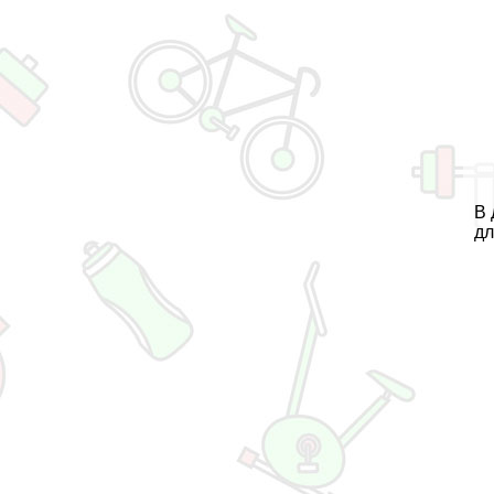
В 
дл