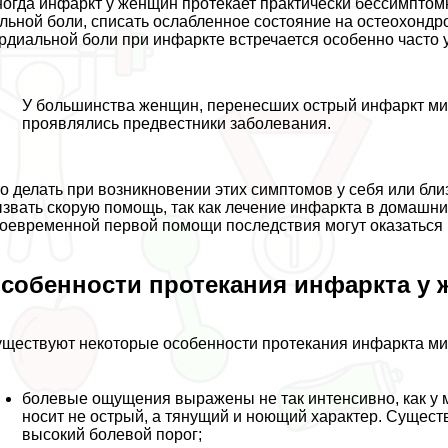
огда инфаркт у женщин протекает пpaктически бессимптомн
льной боли, списать ослабленное состояние на остеохондр
рдиальной боли при инфаркте встречается особенно часто 
У большинства женщин, перенесших острый инфаркт мио
проявлялись предвестники заболевания.
о делать при возникновении этих симптомов у себя или бл
звать скорую помощь, так как лечение инфаркта в домашних
оевременной первой помощи последствия могут оказаться
собенности протекания инфаркта у
ществуют некоторые особенности протекания инфаркта ми
болевые ощущения выражены не так интенсивно, как у 
носит не острый, а тянущий и ноющий хаpaктер. Существ
высокий болевой порог;