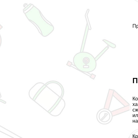
Пр
П
Ко
ха
сж
ил
на
Кр