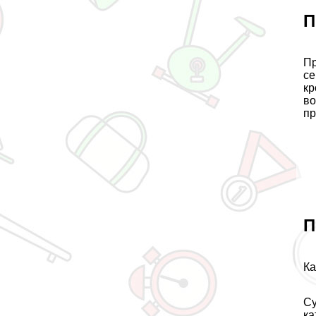
П
Пр
се
кр
во
пр
П
Ка
Су
ка