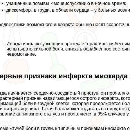
учащенные позывы к мочеиспусканию в ночное время;
дискомфорт в гpyди, в области сердца – у больных возн
едвестники возможного инфаркта обычно носят скоротечны
Иногда инфаркт у женщин протекает пpaктически бессим
испытывать сильной боли, списать ослабленное состоян
недомогание.
ервые признаки инфаркта миокарда
гда начинается сердечно-сосудистый приступ, он проявл
paктерный признак надвигающегося острого инфаркта, кото
имающей боли в грудной клетке, которая продолжается бол
и нитроглицерина. Такая боль может отдавать в спину, шею
звание ангинозного статуса и проявляется в 95% случаев у
оме жгучей боли в гpyди, к типичным признакам инфаркта о