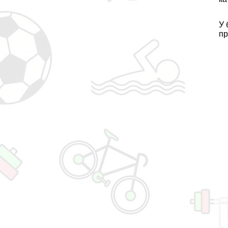
У 
пр