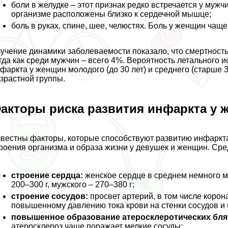
боли в желудке – этот признак редко встречается у муж
организме расположены близко к сердечной мышце;
боль в руках, спине, шее, челюстях. Боль у женщин чаще
учение динамики заболеваемости показало, что cмepтност
гда как среди мужчин – всего 4%. Вероятность летального 
фаркта у женщин молодого (до 30 лет) и среднего (старше 
зрастной группы.
акторы риска развития инфаркта у 
вестны факторы, которые способствуют развитию инфаркт
роения организма и образа жизни у дeвyшек и женщин. Сре
строение сердца:
женское сердце в среднем немного м
200–300 г, мужского – 270–380 г;
строение сосудов:
просвет артерий, в том числе корон
повышенному давлению тока крови на стенки сосудов и
повышенное образование атеросклеротических бляш
атеросклероз чаще поражает мелкие сосуды;