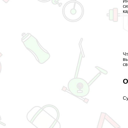
Ин
си
ка
Чт
вы
св
О
Су