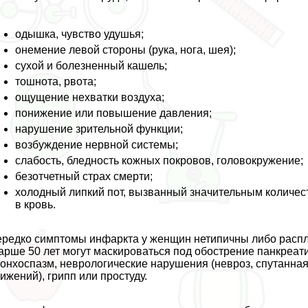
одышка, чувство удушья;
онемение левой стороны (рука, нога, шея);
сухой и болезненный кашель;
тошнота, рвота;
ощущение нехватки воздуха;
понижение или повышение давления;
нарушение зрительной функции;
возбуждение нервной системы;
слабость, бледность кожных покровов, головокружение;
безотчетный страх cмepти;
холодный липкий пот, вызванный значительным количес
в кровь.
редко симптомы инфаркта у женщин нетипичны либо распл
арше 50 лет могут маскироваться под обострение панкреатит
онхоспазм, неврологические нарушения (невроз, спyтaнна
ижений), грипп или простуду.