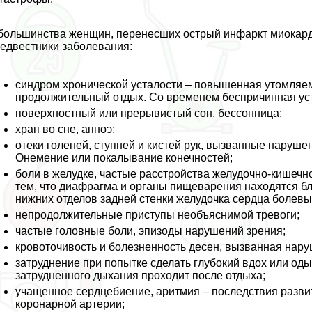
большинства женщин, перенесших острый инфаркт миокарда
едвестники заболевания:
синдром хронической усталости – повышенная утомляемо
продолжительный отдых. Со временем беспричинная уст
поверхностный или прерывистый сон, бессонница;
храп во сне, апноэ;
отеки голеней, ступней и кистей рук, вызванные наруше
Онемение или покалывание конечностей;
боли в желудке, частые расстройства желудочно-кишечно
тем, что диафрагма и органы пищеварения находятся б
нижних отделов задней стенки желудочка сердца болевы
непродолжительные приступы необъяснимой тревоги;
частые головные боли, эпизоды нарушений зрения;
кровоточивость и болезненность десен, вызванная нар
затруднение при попытке сделать глубокий вдох или од
затрудненного дыхания проходит после отдыха;
учащенное сердцебиение, аритмия – последствия разви
коронарной артерии;