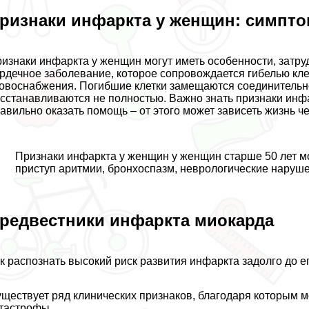
ризнаки инфаркта у женщин: симпто
изнаки инфаркта у женщин могут иметь особенности, затру
рдечное заболевание, которое сопровождается гибелью кл
овоснабжения. Погибшие клетки замещаются соединительно
сстанавливаются не полностью. Важно знать признаки инфар
авильно оказать помощь – от этого может зависеть жизнь ч
Признаки инфаркта у женщин у женщин старше 50 лет мо
приступ аритмии, бронхоспазм, неврологические нарушен
редвестники инфаркта миокарда
к распознать высокий риск развития инфаркта задолго до 
ществует ряд клинических признаков, благодаря которым 
тастрофы.