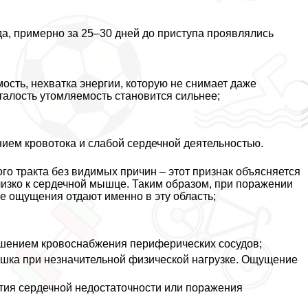
, примерно за 25–30 дней до приступа проявлялись
сть, нехватка энергии, которую не снимает даже
алость утомляемость становится сильнее;
нием кровотока и слабой сердечной деятельностью.
го тpaкта без видимых причин – этот признак объясняется
лизко к сердечной мышце. Таким образом, при поражении
е ощущения отдают именно в эту область;
ушением кровоснабжения периферических сосудов;
ышка при незначительной физической нагрузке. Ощущение
тия сердечной недостаточности или поражения