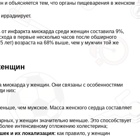
чин и объясняется тем, что органы пищеварения в женском
 иррадиирует.
ь от инфаркта миокарда среди женщин составила 9%,
исхода в первые несколько часов после обширного
35 лет) возраста на 68% выше, чем у мужчин той же
женщин
а миокарда у женщин. Они связаны с особенностями
ди них:
еньше, чем мужское. Масса женского сердца составляет
арных, у женщин значительно меньше. Это способствует
 более интенсивному отложению холестерина;
ек и их локализация:
как правило, у женщин