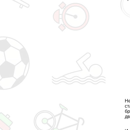
Не
ст
бр
дв