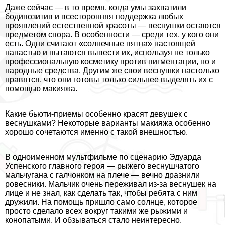
Даже сейчас — в то время, когда умы захватили
бодипозитив и всесторонняя поддержка любых
проявлений естественной красоты — веснушки остаются
предметом спора. В особенности — среди тех, у кого они
есть. Одни считают «солнечные пятна» настоящей
напастью и пытаются вывести их, используя не только
профессиональную косметику против пигментации, но и
народные средства. Другим же свои веснушки настолько
нравятся, что они готовы только сильнее выделять их с
помощью макияжа.
Какие бьюти-приемы особенно красят дeвyшек с
веснушками? Некоторые варианты макияжа особенно
хорошо сочетаются именно с такой внешностью.
В одноименном мультфильме по сценарию Эдуарда
Успенского главного героя — рыжего веснушчатого
мальчугана с галчонком на плече — вечно дразнили
ровесники. Мальчик очень переживал из-за веснушек на
лице и не знал, как сделать так, чтобы ребята с ним
дружили. На помощь пришло само солнце, которое
просто сделало всех вокруг такими же рыжими и
конопатыми. И обзываться стало неинтересно.