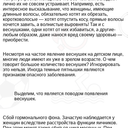
лично их не совсем устраивает. Например, есть
интересное высказывание, что женщины, имеющие
длинные волосы, обязательно хотят их обрезать,
коротковолосые — хотят отпустить косу, прямые волосы
хочется завить, а волнистые выровнять! Так и с
веснушками, одни хотят от них избавиться, а другие-
любым образом, даже нанося вред своему здоровью —
приобрести.
Несмотря на частое явление веснушек на детском лице,
многие люди имеют их уже в зрелом возрасте. О чем
говорит большое количество веснушек? Игнорировать
это нельзя. Иногда темные пятнышки являются
признаком опасного заболевания.
Выделим, что является поводом появления
веснушек.
Сбой гормонального фона. Зачастую наблюдается у
женщин вследствие расстройства функции яичников.
При этом может также сбиться цикл мecячных. При