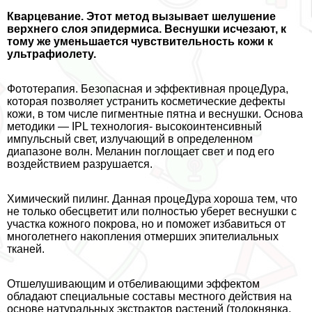
Кварцевание. Этот метод вызывает шелушение
верхнего слоя эпидермиса. Веснушки исчезают, к
тому же уменьшается чувствительность кожи к
ультрафиолету.
Фототерапия. Безопасная и эффективная процеДypa,
которая позволяет устранить косметические дефекты
кожи, в том числе пигментные пятна и веснушки. Основа
методики — IPL технология- высокоинтенсивный
импульсный свет, излучающий в определенном
диапазоне волн. Меланин поглощает свет и под его
воздействием разрушается.
Химический пилинг. Данная процеДypa хороша тем, что
не только обесцветит или полностью уберет веснушки с
участка кожного покрова, но и поможет избавиться от
многолетнего накопления отмерших эпителиальных
тканей.
Отшелушивающим и отбеливающими эффектом
обладают специальные составы местного действия на
основе натуральных экстpaктов растений (толокнянка,