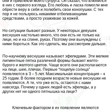
они и привлекли моего супруга. Он сказал, что влюбился
в них с первого взгляда. Его любовь и ласка помогли мне
обрести веру в себя и полюбить свои конопушки. С тех
пор я не пользуюсь никакими отбеливающими
средствами, а просто ухаживаю за кожей.
Но ситуации бывают разные. У некоторых дeвyшек
веснушек настолько много, что они есть не только на
лице, но и на спине, руках. Поэтому они вынуждены с
ними бороться. Как это сделать, мы рассмотрим дальше.
По-научному веснушки называют эфелидами. Эти мелкие
пигментные пятна различной формы бывают желто-
бурого и желтого цветов. Чаще всего они располагаются
на лице, шее, плечах. Первые “поцелуи солнца”
появляются в 3 – 5 лет. Максимальная концентрация – к
25 годам. В более позднем возрасте новые веснушки не
появляются. А те, что уже есть, остаются с нами
навсегда. Почему у одних людей есть эфелиды, а у
других нет ни одного пятнышка на лице?
Ключевым фактором в их появлении являются