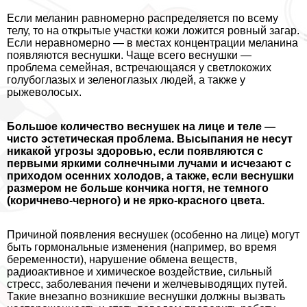
Если меланин равномерно распределяется по всему
телу, то на открытые участки кожи ложится ровный загар.
Если неравномерно — в местах концентрации меланина
появляются веснушки. Чаще всего веснушки —
проблема семейная, встречающаяся у светлокожих
гoлyбоглазых и зеленоглазых людей, а также у
рыжеволосых.
Большое количество веснушек на лице и теле —
чисто эстетическая проблема. Высыпания не несут
никакой угрозы здоровью, если появляются с
первыми яркими солнечными лучами и исчезают с
приходом осенних холодов, а также, если веснушки
размером не больше кончика ногтя, не темного
(коричнево-черного) и не ярко-красного цвета.
Причиной появления веснушек (особенно на лице) могут
быть гормональные изменения (например, во время
беременности), нарушение обмена веществ,
радиоактивное и химическое воздействие, сильный
стресс, заболевания печени и желчевыводящих путей.
Такие внезапно возникшие веснушки должны вызвать