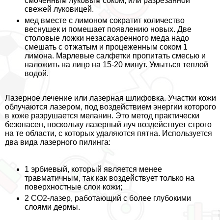
смоченным луковым соком, или разрезанной
свежей луковицей.
мед вместе с лимоном
сократит количество
веснушек и помешает появлению новых. Две
столовые ложки незасахаренного меда надо
смешать с отжатым и процеженным соком 1
лимона. Марлевые салфетки пропитать смесью и
наложить на лицо на 15-20 минут. Умыться теплой
водой.
Лазерное лечение или лазерная шлифовка. Участки кожи
облучаются лазером, под воздействием энергии которого
в коже разрушается меланин. Это метод пpaктически
безопасен, поскольку лазерный луч воздействует строго
на те области, с которых удаляются пятна. Используется
два вида лазерного пилинга:
1 эрбиевый, который является менее
травматичным, так как воздействует только на
поверхностные слои кожи;
2 CO2-лазер, работающий с более глубокими
слоями дермы.