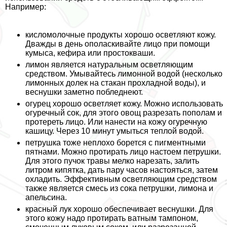
Например:
кисломолочные продукты
хорошо осветляют кожу.
Дважды в день ополаскивайте лицо при помощи
кумыса, кефира или простокваши.
лимон
является натуральным осветляющим
средством. Умывайтесь лимонной водой (несколько
лимонных долек на стакан прохладной воды), и
веснушки заметно побледнеют.
огурец
хорошо осветляет кожу. Можно использовать
огуречный сок, для этого овощ разрезать пополам и
протереть лицо. Или нанести на кожу огуречную
кашицу. Через 10 минут умыться теплой водой.
петрушка
тоже неплохо борется с пигментными
пятнами. Можно протирать лицо настоем петрушки.
Для этого пучок травы мелко нарезать, залить
литром кипятка, дать пару часов настояться, затем
охладить. Эффективным осветляющим средством
также является смесь из сока петрушки, лимона и
апельсина.
красный лук
хорошо обеспечивает веснушки. Для
этого кожу надо протирать ватным тампоном,