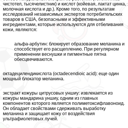
чистотел, тысячелистник) и кислот (койевая, лактат цинка,
молочная кислота и др.). Кроме того, по результатам
исследований независимых экспертов потребительских
товаров в США, безопасными и эффективными
ингредиентами, которые используются для отбеливания
кожи, являются:
альфа-арбутин: блокирует образование меланина и
способствует его расщеплению. При регулярном
применении веснушки и пигментные пятна
обесцвечиваются.
октадецилендикислота (octadecendioic acid): еще один
мощный блокатор меланина.
экстpaкт кожуры цитрусовых уншиу: извлекается из
кожуры мaндарина уншиу, одним из главных
компонентов которого является полиметоксифлавоноид.
Он обладает свойствами сдерживать выработку
меланина и защищает кожу от воздействия
ультрафиолетовых лучей.