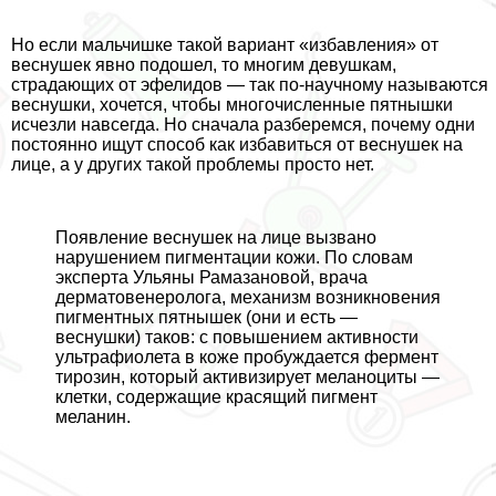
Но если мальчишке такой вариант «избавления» от
веснушек явно подошел, то многим дeвyшкам,
страдающих от эфелидов — так по-научному называются
веснушки, хочется, чтобы многочисленные пятнышки
исчезли навсегда. Но сначала разберемся, почему одни
постоянно ищут способ как избавиться от веснушек на
лице, а у других такой проблемы просто нет.
Появление веснушек на лице вызвано
нарушением пигментации кожи. По словам
эксперта Ульяны Рамазановой, врача
дерматовенеролога, механизм возникновения
пигментных пятнышек (они и есть —
веснушки) таков: с повышением активности
ультрафиолета в коже пробуждается фермент
тирозин, который активизирует меланоциты —
клетки, содержащие красящий пигмент
меланин.