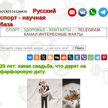
Русский
+7(977)9328978
спорт - научная
база
СПОРТ
::
ЗДОРОВЬЕ
::
КОНТАКТЫ
:: ::
TELEGRAM-
КАНАЛ ИНТЕРЕСНЫЕ ФАКТЫ
20 лет: какая свадьба, что дарят на
фарфоровую дату