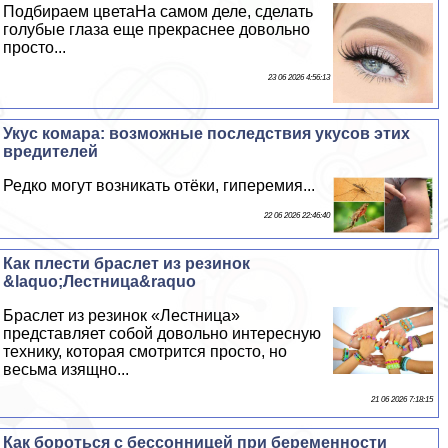
Подбираем цветаНа самом деле, сделать
гoлyбые глаза еще прекраснее довольно
просто...
23 06 2026 4:56:13
Укус комара: возможные последствия укусов этих
вредителей
Редко могут возникать отёки, гиперемия...
22 06 2026 22:46:40
Как плести браслет из резинок
&laquo;Лестница&raquo
Браслет из резинок «Лестница»
представляет собой довольно интересную
технику, которая смотрится просто, но
весьма изящно...
21 06 2026 7:18:15
Как бороться с бессонницей при беременности