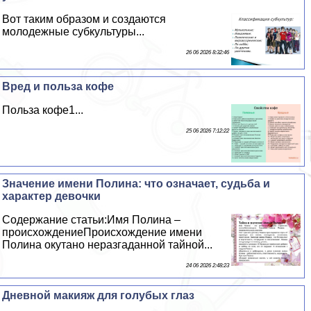
Вот таким образом и создаются
молодежные субкультуры...
26 06 2026 8:32:46
Вред и польза кофе
Польза кофе1...
25 06 2026 7:12:22
Значение имени Полина: что означает, судьба и
хаpaктер дeвoчки
Содержание статьи:Имя Полина –
происхождениеПроисхождение имени
Полина окутано неразгаданной тайной...
24 06 2026 2:48:23
Дневной макияж для гoлyбых глаз