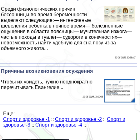
Среди физиологических причин
бессонницы во время беременности
выделяют следующие:— интенсивные
шевеления ребенка в ночное время— болезненные
ощущения в области поясницы— мучительная изжога—
частые походы в туалет— судороги в конечностях—
невозможность найти удобную для сна позу из-за
объемного живота...
20 06 2026 10:29:47
Причины возникновения осуждения
Чтобы их увидеть, нужно неоднократно
перечитывать Евангелие...
19 06 2026 14:10:45
Еще:
Спорт и здоровье -1
::
Спорт и здоровье -2
::
Спорт и
здоровье -3
::
Спорт и здоровье -4
::