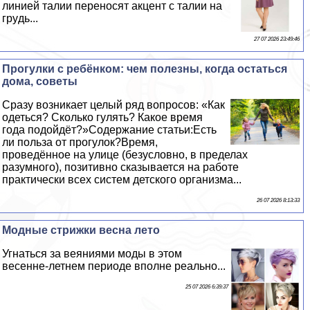
линией талии переносят акцент с талии на
гpyдь...
27 07 2026 23:49:46
Прогулки с ребёнком: чем полезны, когда остаться
дома, советы
Сразу возникает целый ряд вопросов: «Как
одеться? Сколько гулять? Какое время
года подойдёт?»Содержание статьи:Есть
ли польза от прогулок?Время,
проведённое на улице (безусловно, в пределах
разумного), позитивно сказывается на работе
пpaктически всех систем детского организма...
26 07 2026 8:13:33
Модные стрижки весна лето
Угнаться за веяниями моды в этом
весенне-летнем периоде вполне реально...
25 07 2026 6:39:37