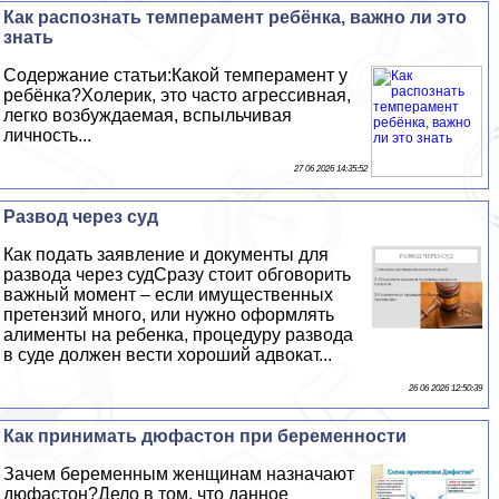
Как распознать темперамент ребёнка, важно ли это
знать
Содержание статьи:Какой темперамент у
ребёнка?Холерик, это часто агрессивная,
легко возбуждаемая, вспыльчивая
личность...
27 06 2026 14:35:52
Развод через суд
Как подать заявление и документы для
развода через судСразу стоит обговорить
важный момент – если имущественных
претензий много, или нужно оформлять
алименты на ребенка, процедуру развода
в суде должен вести хороший адвокат...
26 06 2026 12:50:39
Как принимать дюфастон при беременности
Зачем беременным женщинам назначают
дюфастон?Дело в том, что данное