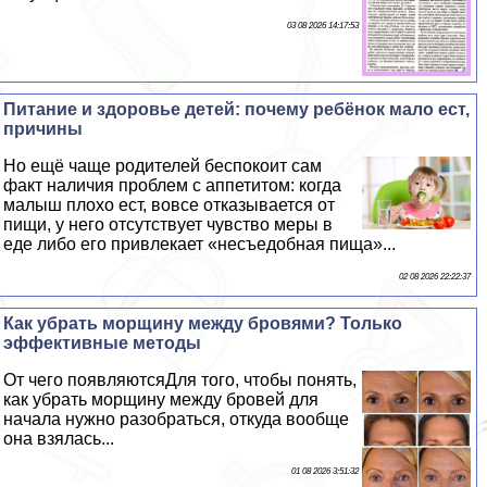
03 08 2026 14:17:53
Питание и здоровье детей: почему ребёнок мало ест,
причины
Но ещё чаще родителей беспокоит сам
факт наличия проблем с аппетитом: когда
малыш плохо ест, вовсе отказывается от
пищи, у него отсутствует чувство меры в
еде либо его привлекает «несъедобная пища»...
02 08 2026 22:22:37
Как убрать морщину между бровями? Только
эффективные методы
От чего появляютсяДля того, чтобы понять,
как убрать морщину между бровей для
начала нужно разобраться, откуда вообще
она взялась...
01 08 2026 3:51:32