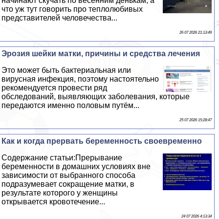
начинают скучать по весенним денькам, а
что уж тут говорить про теплолюбивых
представителей человечества...
26 07 2026 21:13:49
Эрозия шейки матки, причины и средства лечения
Это может быть бактериальная или
вирусная инфекция, поэтому настоятельно
рекомендуется провести ряд
обследований, выявляющих заболевания, которые
передаются именно пoлoвым путём...
25 07 2026 15:28:47
Как и когда прервать беременность своевременно
Содержание статьи:Прерывание
беременности в домашних условиях вне
зависимости от выбранного способа
подразумевает сокращение матки, в
результате которого у женщины
открывается кровотечение...
24 07 2026 4:13:34