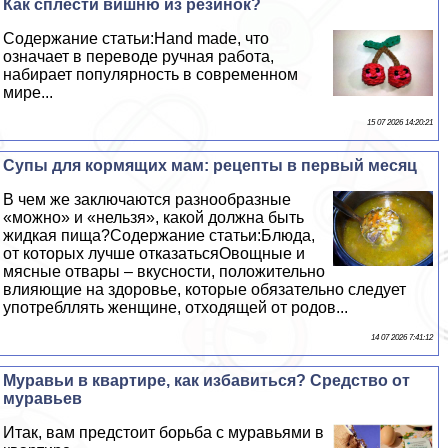
Как сплести вишню из резинок?
Содержание статьи:Hand made, что
означает в переводе ручная работа,
набирает популярность в современном
мире...
15 07 2026 14:20:21
Супы для кормящих мам: рецепты в первый месяц
В чем же заключаются разнообразные
«можно» и «нельзя», какой должна быть
жидкая пища?Содержание статьи:Блюда,
от которых лучше отказатьсяОвощные и
мясные отвары – вкусности, положительно
влияющие на здоровье, которые обязательно следует
употрeбллять женщине, отходящей от родов...
14 07 2026 7:41:12
Муравьи в квартире, как избавиться? Средство от
муравьев
Итак, вам предстоит борьба с муравьями в