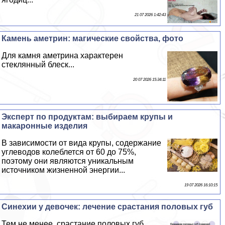
21 07 2026 1:42:43
Камень аметрин: магические свойства, фото
Для камня аметрина хаpaктерен
стеклянный блеск...
20 07 2026 15:34:11
Эксперт по продуктам: выбираем крупы и
макаронные изделия
В зависимости от вида крупы, содержание
углеводов колeблется от 60 до 75%,
поэтому они являются уникальным
источником жизненной энергии...
19 07 2026 16:10:15
Синехии у девочек: лечение срастания пoлoвых губ
Тем не менее, срастание пoлoвых губ