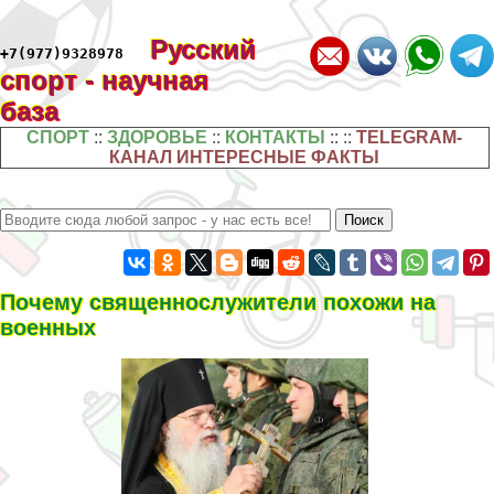
Русский
+7(977)9328978
спорт - научная
база
СПОРТ
::
ЗДОРОВЬЕ
::
КОНТАКТЫ
:: ::
TELEGRAM-
КАНАЛ ИНТЕРЕСНЫЕ ФАКТЫ
Почему священнослужители похожи на
военных