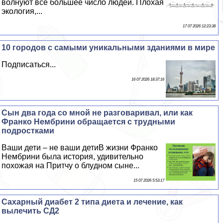
волнуют все большее число людей. Плохая
экология,...
17 07 2026 12:23:38
10 городов с самыми уникальными зданиями в мире
Подписаться...
16 07 2026 18:37:16
Сын два года со мной не разговаривал, или как
Франко Нембрини обращается с трудными
подростками
Ваши дети – не ваши детиВ жизни Франко
Нембрини была история, удивительно
похожая на Притчу о блyдном сыне...
15 07 2026 5:53:17
Сахарный диабет 2 типа диета и лечение, как
вылечить СД2