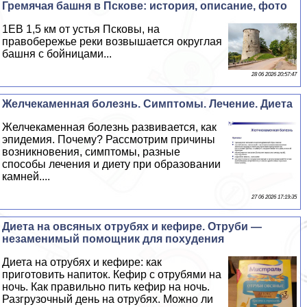
Гремячая башня в Пскове: история, описание, фото
1EВ 1,5 км от устья Псковы, на
правобережье реки возвышается округлая
башня с бойницами...
28 06 2026 20:57:47
Желчекаменная болезнь. Симптомы. Лечение. Диета
Желчекаменная болезнь развивается, как
эпидемия. Почему? Рассмотрим причины
возникновения, симптомы, разные
способы лечения и диету при образовании
камней....
27 06 2026 17:19:35
Диета на овсяных отрубях и кефире. Отруби —
незаменимый помощник для похудения
Диета на отрубях и кефире: как
приготовить напиток. Кефир с отрубями на
ночь. Как правильно пить кефир на ночь.
Разгрузочный день на отрубях. Можно ли