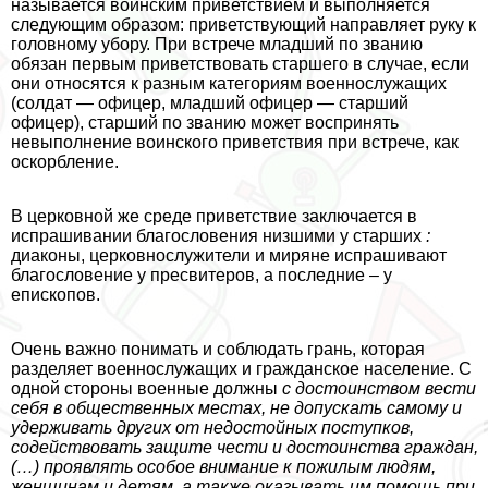
называется воинским приветствием и выполняется
следующим образом: приветствующий направляет руку к
головному убору. При встрече младший по званию
обязан первым приветствовать старшего в случае, если
они относятся к разным категориям военнослужащих
(солдат — офицер, младший офицер — старший
офицер), старший по званию может воспринять
невыполнение воинского приветствия при встрече, как
оскорбление.
В церковной же среде приветствие заключается в
испрашивании благословения низшими у старших
:
диаконы, церковнослужители и миряне испрашивают
благословение у пресвитеров, а последние – у
епископов.
Очень важно понимать и соблюдать грань, которая
разделяет военнослужащих и гражданское население. С
одной стороны военные должны
с достоинством вести
себя в общественных местах, не допускать самому и
удерживать других от недостойных поступков,
содействовать защите чести и достоинства граждан,
(…)
проявлять особое внимание к пожилым людям,
женщинам и детям, а также оказывать им помощь при