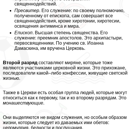
священнодействий.
Пресвитер
. Его служение: по своему полномочию,
полученному от епископа, сам совершает все
священнодействия, кроме хиротонии, хиротесии,
освящения антиминса и мира.
Епископ
. Высшая степень священства. Его
служение: преемник апостолов. Это архипастыри,
первосвященники. По учению св. Иоанна
Дамаскина, им вручена Церковь.
Второй разряд
составляют миряне, которые тоже
являются участниками церковной жизни. Это прихожане,
последователи какой–либо конфессии, живущие светской
жизнью.
Также в Церкви есть особая группа людей, которые могут
относиться как к первому, так и ко второму разрядам. Это
монашествующие
.
Они выделяются не видом служения, но особым образом
жизни, которые следует из даваемых ими обетов:
целомудрия, бедности и послушания.