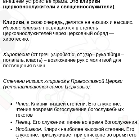
внешнем устройстве храма.
Это клирики
(церковнослужители и священнослужители).
Клирики
, в свою очередь, делятся на низших и высших.
Низшие клирики
посвящаются в степень
церковнослужителей через церковный обряд —
хиротесию.
Хиротесия
(от греч. χειροθεσία, от χει̃ρ– рука τίθημι –
полагать, класть) – возложение рук с молитвой для
посвящения в чин.
Степени низших клириков в Православной Церкви
(устанавливаются самой Церковью):
Чтец
. Клирик низшей степени. Его служение:
чтение вовремя богослужения богослужебных
текстов
Певец
. Его служение: пение во время богослужения
Иподиакон
. Клирик наиболее высокой степени. Его
служение: прислуживает при епископе во время его