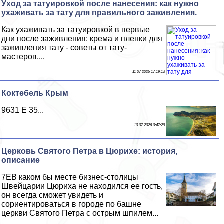
Уход за татуировкой после нанесения: как нужно
ухаживать за тату для правильного заживления.
Как ухаживать за татуировкой в первые
дни после заживления: крема и пленки для
заживления тату - советы от тату-
мастеров....
11 07 2026 17:19:13
Коктебель Крым
9631 E 35...
10 07 2026 0:47:29
Церковь Святого Петра в Цюрихе: история,
описание
7EВ каком бы месте бизнес-столицы
Швейцарии Цюриха не находился ее гость,
он всегда сможет увидеть и
сориентироваться в городе по башне
церкви Святого Петра с острым шпилем...