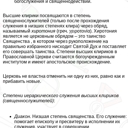
богослужения и священнодействий.
Высшие клирики посвящаются в степень
священнослужителей (только после прохождения
служения в низших степенях клира) через обряд,
называемый
хиротония
(греч. χειροτονία). Хиротония
является не церковным обрядом – это таинство
Священства , в котором через рукоположение на
правильно избранного нисходит Святой Дух и поставляет
его совершать таинства. Степени высших клириков в
Православной Церкви считаются богоучрежденным
институтом и имеют апостольское происхождение.
Церковь не властна отменить ни одну из них, равно как и
прибавить новые.
Степени иерархического служения высших клириков
(священнослужителей)
:
Диакон
. Низшая степень священства. Его служение:
помогает епископу и пресвитеру в исполнении их
служения, участвует в совершении