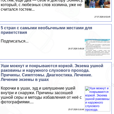
гостям, еще два — себе и доктору Эоннесу,
который, с любезных слов хозяина, уже не
считался гостем...
27 07 2026 8:53:45
5 стран с самыми необычными жестами для
приветствия
Подписаться...
26 07 2026 5:49:34
Уши мокнут и покрываются коркой. Экзема ушной
paковины и наружного слухового прохода.
Причины. Симптомы. Диагностика. Лечение.
Лечение экземы в ушах
Корочки в ушах, зуд и шелушение ушей
внутри и снаружи. Причины засохшей
ушной серы и методы избавления от неё с
фотографиями....
25 07 2026 0:16:46