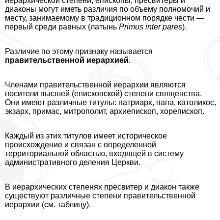
иерархической степени, епископы, пресвитеры и
диаконы могут иметь различия по объему полномочий и
месту, занимаемому в традиционном порядке чести —
первый среди равных (латынь
Primus inter pares
).
Различие по этому признаку называется
правительственной иерархией
.
Члeнами правительственной иерархии являются
носители высшей (епископской) степени священства.
Они имеют различные титулы: патриарх, папа, католикос,
экзарх, примас, митрополит, архиепископ, хорепископ.
Каждый из этих титулов имеет историческое
происхождение и связан с определенной
территориальной областью, входящей в систему
административного деления Церкви.
В иерархических степенях пресвитер и диакон также
существуют различные степени правительственной
иерархии (см. таблицу).