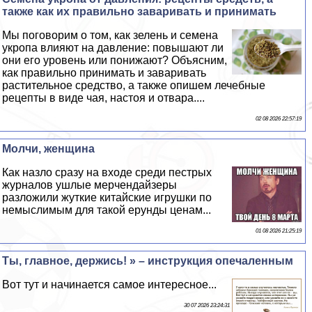
также как их правильно заваривать и принимать
Мы поговорим о том, как зелень и семена
укропа влияют на давление: повышают ли
они его уровень или понижают? Объясним,
как правильно принимать и заваривать
растительное средство, а также опишем лечебные
рецепты в виде чая, настоя и отвара....
02 08 2026 22:57:19
Молчи, женщина
Как назло сразу на входе среди пестрых
журналов ушлые мерчендайзеры
разложили жуткие китайские игрушки по
немыслимым для такой ерунды ценам...
01 08 2026 21:25:19
Ты, главное, держись! » – инструкция опечаленным
Вот тут и начинается самое интересное...
30 07 2026 23:24:31