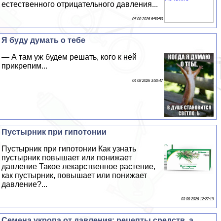
естественного отрицательного давления...
05 08 2026 6:50:50
Я буду думать о тебе
— А там уж будем решать, кого к ней
прикрепим...
04 08 2026 3:50:47
Пустырник при гипотонии
Пустырник при гипотонии Как узнать
пустырник повышает или понижает
давление Такое лекарственное растение,
как пустырник, повышает или понижает
давление?...
03 08 2026 12:27:19
Семена укропа от давления: рецепты средств, а