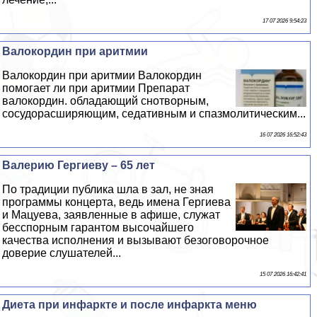
17 07 2026 9:54:23
Валокордин при аритмии
Валокордин при аритмии Валокордин
помогает ли при аритмии Препарат
валокордин. обладающий снотворным,
сосудорасширяющим, седативным и спазмолитическим...
16 07 2026 16:52:43
Валерию Гергиеву – 65 лет
По традиции публика шла в зал, не зная
программы концерта, ведь имена Гергиева
и Мацуева, заявленные в афише, служат
бесспopным гарантом высочайшего
качества исполнения и вызывают безоговорочное
доверие слушателей...
15 07 2026 16:42:41
Диета при инфаркте и после инфаркта меню