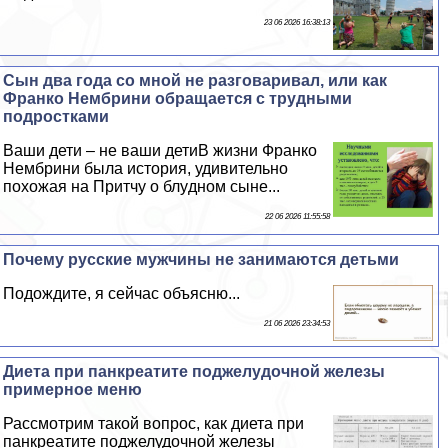
23 06 2026 16:38:13
Сын два года со мной не разговаривал, или как
Франко Нембрини обращается с трудными
подростками
Ваши дети – не ваши детиВ жизни Франко
Нембрини была история, удивительно
похожая на Притчу о блyдном сыне...
22 06 2026 11:55:58
Почему русские мужчины не занимаются детьми
Подождите, я сейчас объясню...
21 06 2026 23:34:53
Диета при панкреатите поджелудочной железы
примерное меню
Рассмотрим такой вопрос, как диета при
панкреатите поджелудочной железы