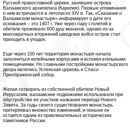
Русской православной церкви, занявшее острова
Валаамского архипелага (Карелия). Первые упоминания
о нем встречаются в летописях XIV в. Так, «Сказание о
Валаамском монастыре» информирует о дате его
основания – это 1407 г. Уже через пару столетий в
обители проживало 600 душ монахов, однако из-за
многократных вторжений шведских войск остров стал
приходить в упадок.
Еще через 100 лет территория монастыря начала
заполняться келейными корпусами и вспомогательными
помещениями. Но главными постройками монастырского
двора являлись Успенская церковь и Спасо-
Преображенский собор.
Желая сотворить из собственной обители Новый
Иерусалим, валаамские подвижники использовали при
обустройстве ее участков названия периода Нового
Завета. За годы своего существования монастырь
претерпевал множество изменений, и поныне он
остается одним из привлекательных исторических
памятников России.