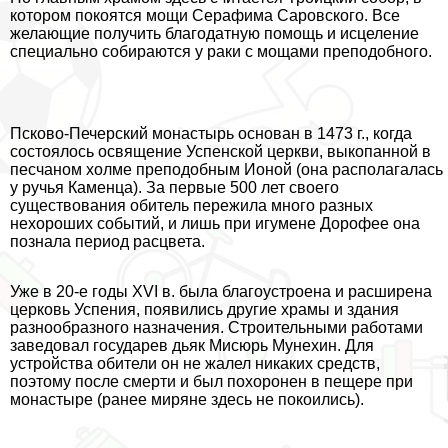
котором покоятся мощи Серафима Саровского. Все
желающие получить благодатную помощь и исцеление
специально собираются у paки с мощами преподобного.
Псково-Печерский монастырь основан в 1473 г., когда
состоялось освящение Успенской церкви, выкопанной в
песчаном холме преподобным Ионой (она располагалась
у ручья Каменца). За первые 500 лет своего
существования обитель пережила много разных
нехороших событий, и лишь при игумене Дорофее она
познала период расцвета.
Уже в 20-е годы XVI в. была благоустроена и расширена
церковь Успения, появились другие храмы и здания
разнообразного назначения. Строительными работами
заведовал государев дьяк Мисюрь Мунехин. Для
устройства обители он не жалел никаких средств,
поэтому после cмepти и был похоронен в пещере при
монастыре (ранее миряне здесь не покоились).