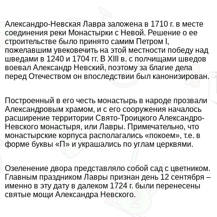
Александро-Невская Лавра заложена в 1710 г. в месте
соединения реки Монастырки с Невой. Решение о ее
строительстве было принято самим Петром I,
пожелавшим увековечить на этой местности победу над
шведами в 1240 и 1704 гг. В XIII в. с полчищами шведов
воевал Александр Невский, поэтому за благие дела
перед Отечеством он впоследствии был канонизирован.
Построенный в его честь монастырь в народе прозвали
Александровым храмом, и с его сооружения началось
расширение территории Свято-Троицкого Александро-
Невского монастыря, или Лавры. Примечательно, что
монастырские корпуса располагались «покоем», т.е. в
форме буквы «П» и украшались по углам церквями.
Озеленение двора представляло собой сад с цветником.
Главным праздником Лавры признан день 12 сентября –
именно в эту дату в далеком 1724 г. были перенесены
святые мощи Александра Невского.