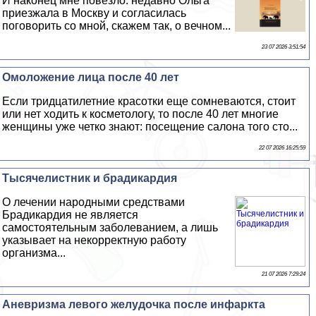
И наконец мне повезло: недавно Ольга
приезжала в Москву и согласилась
поговорить со мной, скажем так, о вечном...
23 07 2026 3:51:54
Омоложение лица после 40 лет
Если тридцатилетние красотки еще сомневаются, стоит
или нет ходить к косметологу, то после 40 лет многие
женщины уже четко знают: посещение салона того сто...
22 07 2026 16:25:59
Тысячелистник и брадикардия
О лечении народными средствами
Брадикардия не является
самостоятельным заболеванием, а лишь
указывает на некорректную работу
организма...
21 07 2026 7:29:24
Аневризма левого желудочка после инфаркта