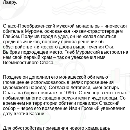
Лавру.
Спасо-Преображенский мужской монастырь – иноческая
обитель в Муроме, основанная князем-страстотерпцем
Глебом. Получив город в удел, он не желал селиться
среди язычников, поэтому принял решение об
обустройстве княжеского двора выше течения Оки.
Выбрав подходящее место, Глеб Муромский выстроил на
нем свой первый храм – так он увековечил имя
Всемилостивого Спаса.
Позднее он дополнил его монашеской обителью
(помещение использовалось в целях просвещения
муромского народа). Согласно летописи, «монастырь
Спаса на бору» появился в 1096 г. С тех пор в его стенах
побывали многие священнослужители и чудотворцы. Со
временем на территории обители появился Спасский
собор – через его возведение Иван Грозный увековечил
дату взятия Казани.
Для обустройства помещения нового храма царь