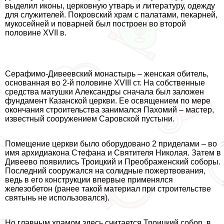
выделил иконы, церковную утварь и литературу, одежду
для служителей. Покровский храм с палатами, пекарней,
мукосейней и поварней был построен во второй
половине XVII в.
Серафимо-Дивеевский монастырь – женская обитель,
основанная во 2-й половине XVIII ст. На собственные
средства матушки Александры сначала был заложен
фундамент Казанской церкви. Ее освящением по мере
окончания строительства занимался Пахомий – мастер,
известный сооружением Саровской пустыни.
Помещение церкви было оборудовано 2 приделами – во
имя архидиакона Стефана и Святителя Николая. Затем в
Дивеево появились Троицкий и Преображенский соборы.
Последний сооружался на солидные пожертвования,
ведь в его конструкции впервые применялся
железобетон (ранее такой материал при строительстве
святынь не использовался).
Но главным храмом здесь считается Троицкий собор, в