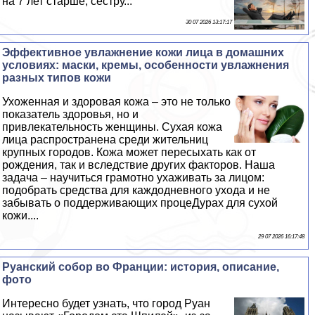
на 7 лет старше, сестру...
30 07 2026 13:17:17
Эффективное увлажнение кожи лица в домашних
условиях: маски, кремы, особенности увлажнения
разных типов кожи
Ухоженная и здоровая кожа – это не только
показатель здоровья, но и
привлекательность женщины. Сухая кожа
лица распространена среди жительниц
крупных городов. Кожа может пересыхать как от
рождения, так и вследствие других факторов. Наша
задача – научиться грамотно ухаживать за лицом:
подобрать средства для каждодневного ухода и не
забывать о поддерживающих процеДypaх для сухой
кожи....
29 07 2026 16:17:48
Руанский собор во Франции: история, описание,
фото
Интересно будет узнать, что город Руан