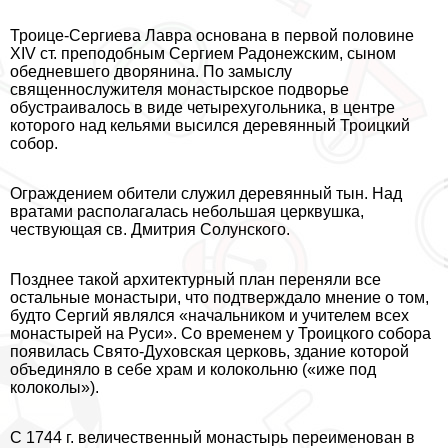
Троице-Сергиева Лавра основана в первой половине
XIV ст. преподобным Сергием Радонежским, сыном
обедневшего дворянина. По замыслу
священнослужителя монастырское подворье
обустраивалось в виде четырехугольника, в центре
которого над кельями высился деревянный Троицкий
собор.
Ограждением обители служил деревянный тын. Над
вратами располагалась небольшая церквушка,
чествующая св. Дмитрия Солунского.
Позднее такой архитектурный план переняли все
остальные монастыри, что подтверждало мнение о том,
будто Сергий являлся «начальником и учителем всех
монастырей на Руси». Со временем у Троицкого собора
появилась Свято-Духовская церковь, здание которой
объединяло в себе храм и колокольню («иже под
колоколы»).
С 1744 г. величественный монастырь переименован в