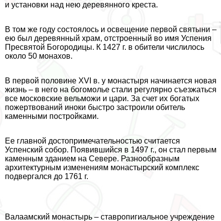
и установки над нею деревянного креста.
В том же году состоялось и освещение первой святыни –
ею был деревянный храм, отстроенный во имя Успения
Пресвятой Богородицы. К 1427 г. в обители числилось
около 50 монахов.
В первой половине XVI в. у монастыря начинается новая
жизнь – в него на богомолье стали регулярно съезжаться
все московские вельможи и цари. За счет их богатых
пожертвований иноки быстро застроили обитель
каменными постройками.
Ее главной достопримечательностью считается
Успенский собор. Появившийся в 1497 г., он стал первым
каменным зданием на Севере. Разнообразным
архитектурным изменениям монастырский комплекс
подвергался до 1761 г.
Валаамский монастырь – ставропигиальное учреждение