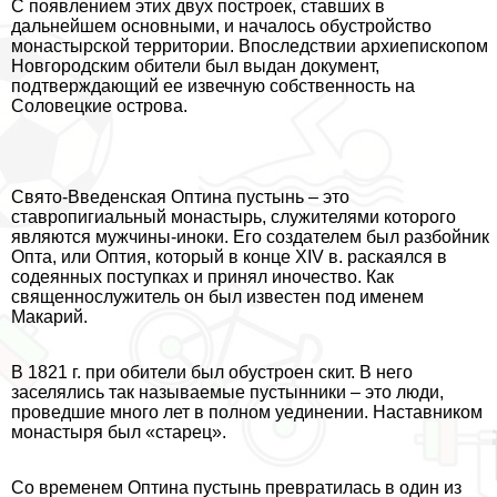
С появлением этих двух построек, ставших в
дальнейшем основными, и началось обустройство
монастырской территории. Впоследствии архиепископом
Новгородским обители был выдан документ,
подтверждающий ее извечную собственность на
Соловецкие острова.
Свято-Введенская Оптина пустынь – это
ставропигиальный монастырь, служителями которого
являются мужчины-иноки. Его создателем был разбойник
Опта, или Оптия, который в конце XIV в. раскаялся в
содеянных поступках и принял иночество. Как
священнослужитель он был известен под именем
Макарий.
В 1821 г. при обители был обустроен скит. В него
заселялись так называемые пустынники – это люди,
проведшие много лет в полном уединении. Наставником
монастыря был «старец».
Со временем Оптина пустынь превратилась в один из