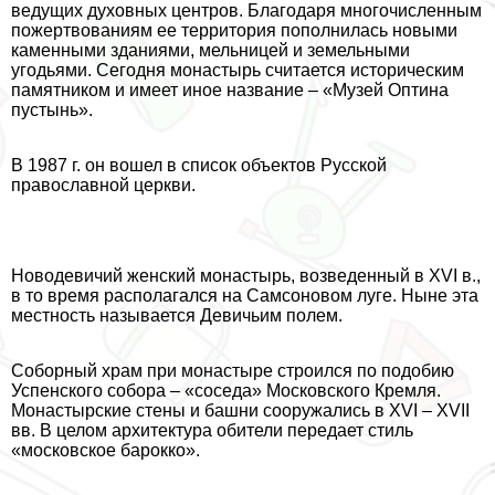
ведущих духовных центров. Благодаря многочисленным
пожертвованиям ее территория пополнилась новыми
каменными зданиями, мельницей и земельными
угодьями. Сегодня монастырь считается историческим
памятником и имеет иное название – «Музей Оптина
пустынь».
В 1987 г. он вошел в список объектов Русской
православной церкви.
Новодевичий женский монастырь, возведенный в XVI в.,
в то время располагался на Самсоновом луге. Ныне эта
местность называется Девичьим полем.
Соборный храм при монастыре строился по подобию
Успенского собора – «соседа» Московского Кремля.
Монастырские стены и башни сооружались в XVI – XVII
вв. В целом архитектура обители передает стиль
«московское барокко».