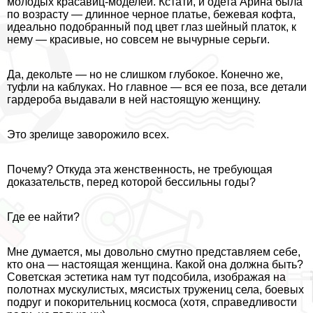
молодых красавиц-моделей. Кстати, и одета Арина была
по возрасту — длинное черное платье, бежевая кофта,
идеально подобранный под цвет глаз шейный платок, к
нему — красивые, но совсем не вычурные серьги.
Да, декольте — но не слишком глубокое. Конечно же,
туфли на каблуках. Но главное — вся ее поза, все детали
гардероба выдавали в ней настоящую женщину.
Это зрелище заворожило всех.
Почему? Откуда эта женственность, не требующая
доказательств, перед которой бессильны годы?
Где ее найти?
Мне думается, мы довольно смутно представляем себе,
кто она — настоящая женщина. Какой она должна быть?
Советская эстетика нам тут подсобила, изображая на
полотнах мускулистых, мясистых тружениц села, боевых
подруг и покорительниц космоса (хотя, справедливости