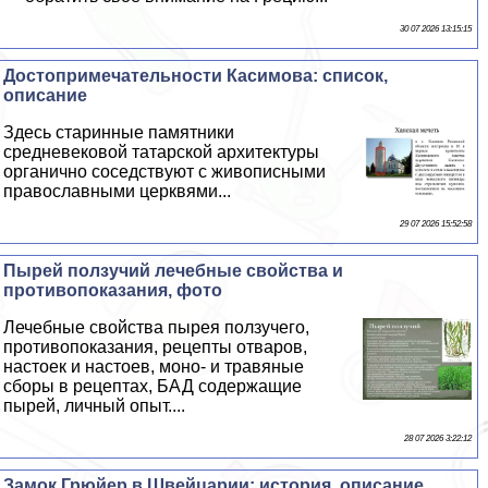
30 07 2026 13:15:15
Достопримечательности Касимова: список,
описание
Здесь старинные памятники
средневековой татарской архитектуры
органично соседствуют с живописными
православными церквями...
29 07 2026 15:52:58
Пырей ползучий лечебные свойства и
противопоказания, фото
Лечебные свойства пырея ползучего,
противопоказания, рецепты отваров,
настоек и настоев, моно- и травяные
сборы в рецептах, БАД содержащие
пырей, личный опыт....
28 07 2026 3:22:12
Замок Грюйер в Швейцарии: история, описание,