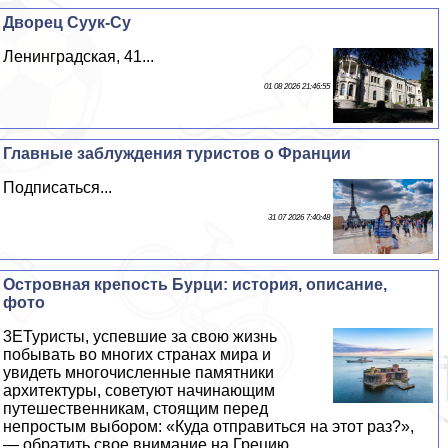
Дворец Суук-Су
Ленинградская, 41...
01 08 2026 21:46:55
Главные заблуждения туристов о Франции
Подписаться...
31 07 2026 7:40:48
Островная крепость Бурци: история, описание,
фото
3EТуристы, успевшие за свою жизнь
побывать во многих странах мира и
увидеть многочисленные памятники
архитектуры, советуют начинающим
путешественникам, стоящим перед
непростым выбором: «Куда отправиться на этот раз?»,
— обратить свое внимание на Грецию...