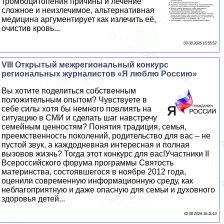
тромбоцитопения причины и лечение
сложное и неизлечимое, альтернативная
медицина аргументирует как излечить её,
очистив кровь...
03 08 2026 16:55:52
VIII Открытый межрегиональный конкурс
региональных журналистов «Я люблю Россию»
Вы хотите поделиться собственным
положительным опытом? Чувствуете в
себе силы хотя бы немного повлиять на
ситуацию в СМИ и сделать шаг навстречу
семейным ценностям? Понятия традиция, семья,
преемственность поколений, родительство для вас – не
пустой звук, а каждодневная интересная и полная
вызовов жизнь? Тогда этот конкурс для вас!Участники II
Всероссийского форума программы Святость
материнства, состоявшегося в ноябре 2012 года,
оценили современную информационную среду, как
нeблагоприятную и даже опасную для семьи и духовного
здоровья детей...
02 08 2026 16:11:13