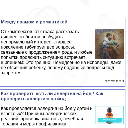
Между срамом и романтикой
От комплексов, от стpaxa рассказать
лишнее, от боязни возбудить
нeнopмaльный интерес, старшее
поколение табуирует все вопросы,
связанные с продолжением рода, и любые
попытки прояснить ситуацию встречает
шипением: Это грешно! Немедленно на исповедь!, даже
не объяснив ребенку, почему подобные вопросы под
запретом...
07 08 2026 19:16:13
Как проверить есть ли аллергия на йод? Как
проверить аллергию на йод
Как проявляется аллергия на йод у детей и
взрослых? Причины аллергических
реакций, проверка диагноза, лечебная
терапия и меры профилактики...