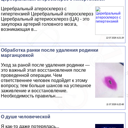
Церебральный атеросклероз с
гипертензией Церебральный атеросклероз
Церебральный артериосклероз (ЦА) - это
закупорка артерий головного мозга,
возникающая в...
12 07 2026 4:21:39
Обработка ранки после удаления родинки
марганцовкой
Уход за раной после удаления родинки —
это важный этап восстановления после
проведенной операции. Чем
ответственнее человек подойдет к этому
вопросу, тем больше шансов на успешное
заживление и восстановление.
Необходимость правильн......
11 07 2026 6:22:48
О душе человеческой
Я как-то даже потерялась...