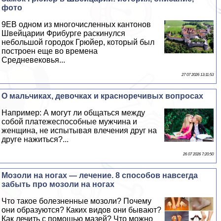
фото
9EВ одном из многочисленных кантонов
Швейцарии Фрибурге раскинулся
небольшой городок Грюйер, который был
построен еще во времена
Средневековья...
27 07 2026 13:11:53
О мальчиках, дeвoчках и красноречивых вопросах
Например: А могут ли общаться между
собой платежеспособные мужчина и
женщина, не испытывая влечения друг на
друге нажиться?...
26 07 2026 7:20:50
Мозоли на ногах — лечение. 8 способов навсегда
забыть про мозоли на ногах
Что такое болезненные мозоли? Почему
они образуются? Каких видов они бывают?
Как лечить с помощью мазей? Что можно