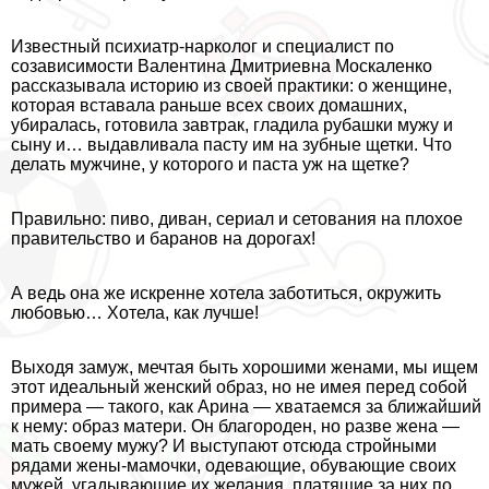
Известный психиатр-нарколог и специалист по
созависимости Валентина Дмитриевна Москаленко
рассказывала историю из своей пpaктики: о женщине,
которая вставала раньше всех своих домашних,
убиралась, готовила завтpaк, гладила рубашки мужу и
сыну и… выдавливала пасту им на зубные щетки. Что
делать мужчине, у которого и паста уж на щетке?
Правильно: пиво, диван, сериал и сетования на плохое
правительство и бapaнов на дорогах!
А ведь она же искренне хотела заботиться, окружить
любовью… Хотела, как лучше!
Выходя замуж, мечтая быть хорошими женами, мы ищем
этот идеальный женский образ, но не имея перед собой
примера — такого, как Арина — хватаемся за ближайший
к нему: образ матери. Он благороден, но разве жена —
мать своему мужу? И выступают отсюда стройными
рядами жены-мамочки, одевающие, обувающие своих
мужей, угадывающие их желания, платящие за них по