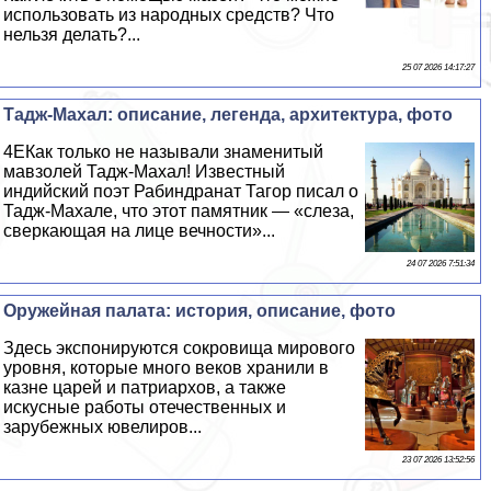
использовать из народных средств? Что
нельзя делать?...
25 07 2026 14:17:27
Тадж-Махал: описание, легенда, архитектура, фото
4EКак только не называли знаменитый
мавзолей Тадж-Махал! Известный
индийский поэт Рабиндранат Тагор писал о
Тадж-Махале, что этот памятник — «слеза,
сверкающая на лице вечности»...
24 07 2026 7:51:34
Оружейная палата: история, описание, фото
Здесь экспонируются сокровища мирового
уровня, которые много веков хранили в
казне царей и патриархов, а также
искусные работы отечественных и
зарубежных ювелиров...
23 07 2026 13:52:56