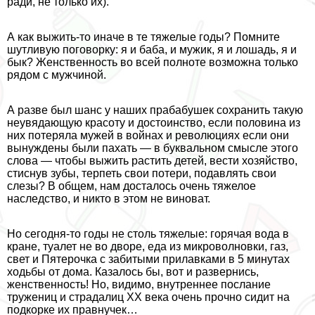
ради, не только их).
А как выжить-то иначе в те тяжелые годы? Помните
шутливую поговорку: я и баба, и мужик, я и лошадь, я и
бык? Женственность во всей полноте возможна только
рядом с мужчиной.
А разве был шанс у наших пpaбабушек сохранить такую
неувядающую красоту и достоинство, если половина из
них потеряла мужей в войнах и революциях если они
вынуждены были пахать — в буквальном смысле этого
слова — чтобы выжить растить детей, вести хозяйство,
стиснув зубы, терпеть свои потери, подавлять свои
слезы? В общем, нам досталось очень тяжелое
наследство, и никто в этом не виноват.
Но сегодня-то годы не столь тяжелые: горячая вода в
кране, туалет не во дворе, еда из микроволновки, газ,
свет и Пятерочка с забитыми прилавками в 5 минутах
ходьбы от дома. Казалось бы, вот и развернись,
женственность! Но, видимо, внутреннее послание
тружениц и страдалиц XX века очень прочно сидит на
подкорке их правнучек…