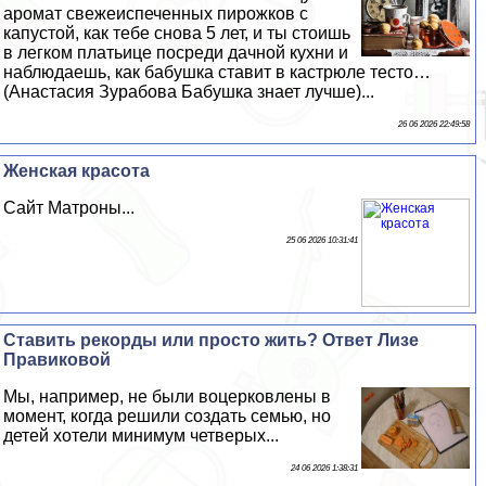
аромат свежеиспеченных пирожков с
капустой, как тебе снова 5 лет, и ты стоишь
в легком платьице посреди дачной кухни и
наблюдаешь, как бабушка ставит в кастрюле тесто…
(Анастасия Зурабова Бабушка знает лучше)...
26 06 2026 22:49:58
Женская красота
Сайт Матроны...
25 06 2026 10:31:41
Ставить рекорды или просто жить? Ответ Лизе
Правиковой
Мы, например, не были воцерковлены в
момент, когда решили создать семью, но
детей хотели минимум четверых...
24 06 2026 1:38:31