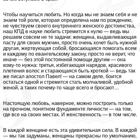
Чтобы научиться любить. Но когда мы не знаем себя и не
знаем той роли, которая определена нам по рождению,
не чувствуем своего внутреннего женского достоинства,
наш КПД в науке любить стремится к нулю — ведь мы
решаем совсем не те задачи: женщина, выдавливающая
пасту для своих мужчин, просто очень хочет быть нужной
другая, жертвующая собой, бросающаяся помогать всем
и каждому по евангельскому закону, просто не верит, что
иначе — без этой постоянной помощи другим — она
кому-то нужна: третья, избегающая нарядов, красивого
плетения волос и старающаяся быть кроткой — ведь так
же писал апостол Павел! — на самом деле, боится
остаться одной и стремится стать молчаливой, удобной
женой, а таких почему-то чаще всего и бросают…
Настоящую любовь, наверное, можно построить только
на прочном, понятном фундаменте личности — на том,
где все на своих местах. И женственность — в том числе.
В каждой женщине есть эта удивительная сила. В каждой
— мы так задуманы, женщины прекрасны по умолчанию,