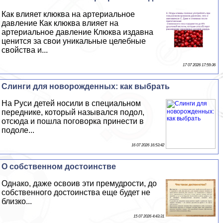
Как влияет клюква на артериальное
давление Как клюква влияет на
артериальное давление Клюква издавна
ценится за свои уникальные целебные
свойства и...
17 07 2026 17:59:36
Слинги для новорожденных: как выбрать
На Руси детей носили в специальном
переднике, который назывался подол,
отсюда и пошла поговорка принести в
подоле...
16 07 2026 16:53:42
О собственном достоинстве
Однако, даже освоив эти премудрости, до
собственного достоинства еще будет не
близко...
15 07 2026 4:43:31