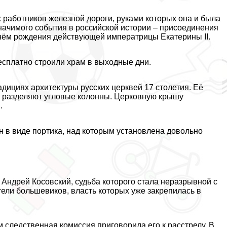
работников железной дороги, руками которых она и была
значимого события в российской истории – присоединения
 днём рождения действующей императрицы Екатерины II.
есплатно строили храм в выходные дни.
ициях архитектуры русских церквей 17 столетия. Её
ы разделяют угловые колонны. Церковную крышу
.
 в виде портика, над которым установлена довольно
Андрей Косовский, судьба которого стала неразрывной с
тели большевиков, власть которых уже закрепилась в
 следственная комиссия приговорила его к расстрелу. В