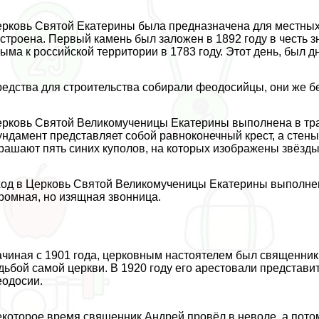
рковь Святой Екатерины была предназначена для местных 
строена. Первый камень был заложен в 1892 году в честь 
ыма к российской территории в 1783 году. Этот день, был
едства для строительства собирали феодосийцы, они же б
рковь Святой Великомученицы Екатерины выполнена в трад
ндамент представляет собой равноконечный крест, а стен
рашают пять синих куполов, на которых изображены звёзды
од в Церковь Святой Великомученицы Екатерины выполнен
ромная, но изящная звонница.
чиная с 1901 года, церковным настоятелем был священник 
дьбой самой церкви. В 1920 году его арестовали представи
одосии.
которое время священник Андрей провёл в неволе, а потом