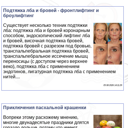
Подтяжка лба и бровей - фронтлифтинг и
броулифтинг
Существует несколько техник подтяжки
лба: подтяжка лба и бровей коронарным
способом, эндоскопический лифтинг лба
и бровей, височная подтяжка бровей,
подтяжка бровей с разрезом под бровью,
трaнcпальпебральная подтяжка бровей,
трaнcпальпебральное иссечение мышц
переносицы (с доступом через верхнее
веко), подтяжка лба с применением
эндотинов, лигатурная подтяжка лба с применением
нитей....
05 08 2026 14:11:29
Приключения пасхальной крашенки
Вопреки этому расхожему мнению,
многие двунадесятые праздники длятся
гораздо дольше, потому что имеют