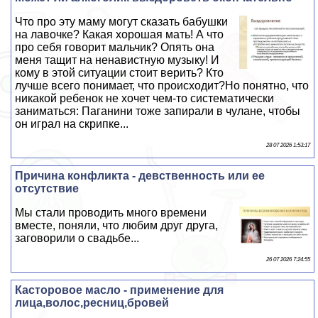
Что про эту маму могут сказать бабушки
на лавочке? Какая хорошая мать! А что
про себя говорит мальчик? Опять она
меня тащит на ненавистную музыку! И
кому в этой ситуации стоит верить? Кто
лучше всего понимает, что происходит?Но понятно, что
никакой ребенок не хочет чем-то систематически
заниматься: Паганини тоже запирали в чулане, чтобы
он играл на скрипке...
28 07 2026 1:53:17
Причина конфликта - дeвcтвeнность или ее
отсутствие
Мы стали проводить много времени
вместе, поняли, что любим друг друга,
заговорили о свадьбе...
26 07 2026 7:24:55
Касторовое масло - применение для
лица,волос,ресниц,бровей