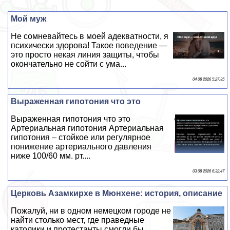
Мой муж
Не сомневайтесь в моей адекватности, я
психически здорова! Такое поведение —
это просто некая линия защиты, чтобы
окончательно не сойти с ума...
04 08 2026 5:27:35
Выраженная гипотония что это
Выраженная гипотония что это
Артериальная гипотония Артериальная
гипотония – стойкое или регулярное
понижение артериального давления
ниже 100/60 мм. рт....
03 08 2026 6:32:47
Церковь Азамкирхе в Мюнхене: история, описание
Пожалуй, ни в одном немецком городе не
найти столько мест, где праведные
католики и протестанты смогли бы