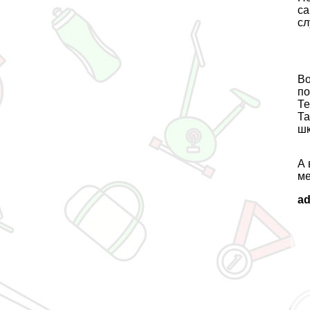
са
сл
Во
по
Те
Та
шк
А 
ме
a