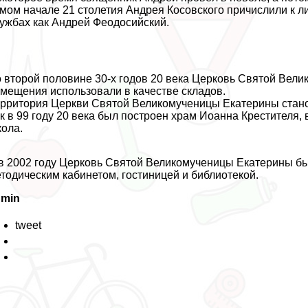
мом начале 21 столетия Андрея Косовского причислили к л
ужбах как Андрей Феодосийский.
 второй половине 30-х годов 20 века Церковь Святой Вел
мещения использовали в качестве складов.
рритория Церкви Святой Великомученицы Екатерины станов
к в 99 году 20 века был построен храм Иоанна Крестителя,
ола.
в 2002 году Церковь Святой Великомученицы Екатерины б
тодическим кабинетом, гостиницей и библиотекой.
dmin
tweet