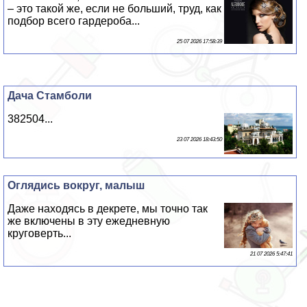
– это такой же, если не больший, труд, как
подбор всего гардероба...
25 07 2026 17:58:39
Дача Стамболи
382504...
23 07 2026 18:43:50
Оглядись вокруг, малыш
Даже находясь в декрете, мы точно так
же включены в эту ежедневную
круговерть...
21 07 2026 5:47:41