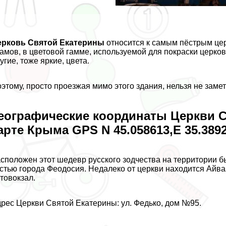
ерковь Святой Екатерины
относится к самым пёстрым цер
амов, в цветовой гамме, используемой для покраски церков
угие, тоже яркие, цвета.
этому, просто проезжая мимо этого здания, нельзя не заме
еографические координаты Церкви С
арте Крыма GPS N 45.058613,E 35.389
сположен этот шедевр русского зодчества на территории 
стью города Феодосия. Недалеко от церкви находится Айв
товокзал.
рес Церкви Святой Екатерины: ул. Федько, дом №95.