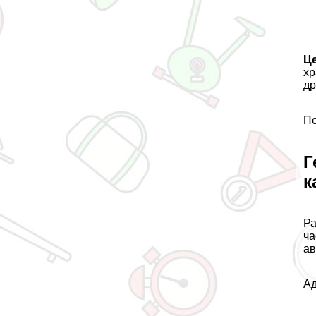
Ц
хр
др
По
Г
к
Ра
ча
ав
Ад