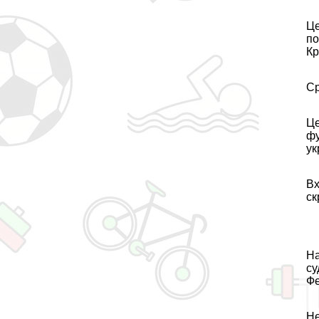
Це
по
Кр
Ср
Це
фу
ук
Вх
ск
На
су
Фе
Не