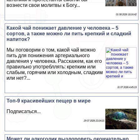
вознести свои молитвы к Богу...
01 08 2026 18:16:42
Какой чай понижает давление у человека – 5
сортов, а также можно ли пить крепкий и сладкий
напиток?
Мы поговорим о том, какой чай можно
пить для понижения артериального
давления у человека. Расскажем, как его
правильно употрeбллять: крепким или
слабым, горячим или холодным, сладким
или нет?...
31 07 2026 4:45:19
Топ-9 красивейших пещер в мире
Подписаться...
29 07 2026 23:24:21
Может ли алкоголик выздороветь окончательно