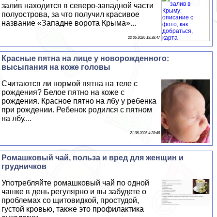
залив находится в северо-западной части
полуострова, за что получил красивое
название «Западне ворота Крыма»...
22 06 2026 19:38:47
Красные пятна на лице у новорожденного:
высыпания на коже головы
Считаются ли нормой пятна на теле с
рождения? Белое пятно на коже с
рождения. Красное пятно на лбу у ребенка
при рождении. Ребенок родился с пятном
на лбу....
21 06 2026 4:28:48
Ромашковый чай, польза и вред для женщин и
грудничков
Употрeбляйте ромашковый чай по одной
чашке в день регулярно и вы забудете о
проблемах со щитовидкой, простудой,
густой кровью, также это профилактика