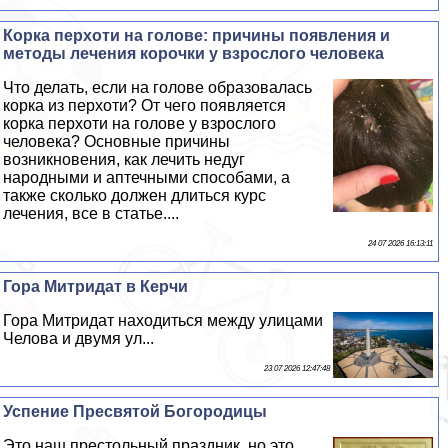
Корка перхоти на голове: причины появления и
методы лечения корочки у взрослого человека
Что делать, если на голове образовалась
корка из перхоти? От чего появляется
корка перхоти на голове у взрослого
человека? Основные причины
возникновения, как лечить недуг
народными и аптечными способами, а
также сколько должен длиться курс
лечения, все в статье....
24 07 2026 16:13:11
Гора Митридат в Керчи
Гора Митридат находиться между улицами
Челова и двумя ул...
23 07 2026 12:47:48
Успение Пресвятой Богородицы
Это наш престольный праздник, но это