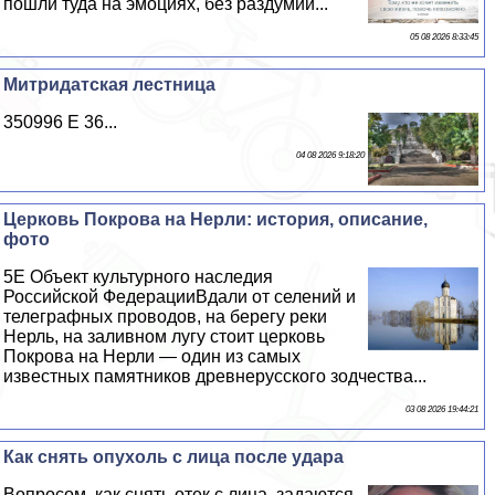
пошли туда на эмоциях, без раздумий...
05 08 2026 8:33:45
Митридатская лестница
350996 E 36...
04 08 2026 9:18:20
Церковь Покрова на Нерли: история, описание,
фото
5E Объект культурного наследия
Российской ФедерацииВдали от селений и
телеграфных проводов, на берегу реки
Нерль, на заливном лугу стоит церковь
Покрова на Нерли — один из самых
известных памятников древнерусского зодчества...
03 08 2026 19:44:21
Как снять опухоль с лица после удара
Вопросом, как снять отек с лица, задаются