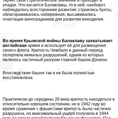
теряет своё стратегическое значение и приходит в
упадок. Что касается Балаклавы, то в ней, наоборот,
наблюдалось всестороннее развитие: строились бухты,
облагораживалась набережная, высаживались
плантации виноградников для развития виноделия.
Во время Крымской войны Балаклаву захватывает
английская
армия и использует её для размещения
своего флота. Крепость Чембало в данный период
потерпела немалых разрушений, одним из которых
являлось частичный разгром главной башни Донжон.
Впоследствии башня так и не была полностью
восстановлена.
Пpaктически до середины 20 века крепость находиться в
относительно хорошем состоянии, но в 1942 году во
время сражения с фашистами крепость была частично
разрушена, но максимальный ущерб получила в 1944