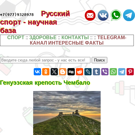
Русский
+7(977)9328978
спорт - научная
база
СПОРТ
::
ЗДОРОВЬЕ
::
КОНТАКТЫ
:: ::
TELEGRAM-
КАНАЛ ИНТЕРЕСНЫЕ ФАКТЫ
Генуэзская крепость Чембало