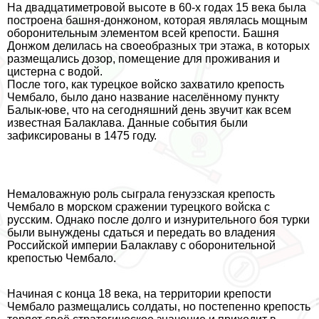
На двадцатиметровой высоте в 60-х годах 15 века была
построена башня-донжоном, которая являлась мощным
оборонительным элементом всей крепости. Башня
Донжом делилась на своеобразных три этажа, в которых
размещались дозор, помещение для проживания и
цистерна с водой.
После того, как турецкое войско захватило крепость
Чембало, было дано название населённому пункту
Балык-юве, что на сегодняшний день звучит как всем
известная Балаклава. Данные события были
зафиксированы в 1475 году.
Немаловажную роль сыграла генуэзская крепость
Чембало в морском сражении турецкого войска с
русским. Однако после долго и изнурительного боя турки
были вынуждены сдаться и передать во владения
Российской империи Балаклаву с оборонительной
крепостью Чембало.
Начиная с конца 18 века, на территории крепости
Чембало размещались солдаты, но постепенно крепость