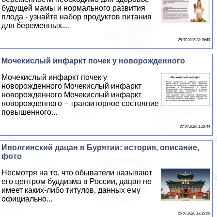
будущей мамы и нормального развития
плода - узнайте набор продуктов питания
для беременных....
28 07 2026 23:18:40
Мочекислый инфаркт почек у новорожденного
Мочекислый инфаркт почек у
новорожденного Мочекислый инфаркт
новорожденного Мочекислый инфаркт
новорожденного – транзиторное состояние
повышенного...
27 07 2026 1:12:44
Иволгинский дацан в Бурятии: история, описание,
фото
Несмотря на то, что обыватели называют
его центром буддизма в России, дацан не
имеет каких-либо титулов, данных ему
официально...
25 07 2026 13:35:25