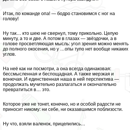
Итак, по комaнде опа! — бодро становимся с ног на
голову!
Ну так… кто шею не свернул, тому прикольно. Целую
минуту, а то и две. А потом в глазах — звёздочки, а в
голове просветляющая мысль: угол зрения можно менять
до полного окосения, но у …опы тупо нет вообще никаких
углов.
На неё как ни посмотри, а она всегда одинаковая:
бессмысленная и беспощадная. А также мерзкая и
вонючая. И единственная наша в ней перспектива —
продолжать мучительно разлагаться и окончательно
превратиться в… это.
Которое уже не тонет, конечно, но и особой радости не
приносит никому: ни себе, ни оказавшимся поблизости.
Ну что, взяли валенок, прицелились…