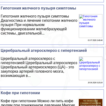
Гипотония желчного пузыря симптомы
Гипотония желчного пузыря симптомы
Диагностика и лечение гипотонии желчного
пузыря При нормальном
функционировании желчебразующей
системы, двигательной...
01 07 2026 3:48:44
Церебральный атеросклероз с гипертензией
Церебральный атеросклероз с
гипертензией Церебральный атеросклероз
Церебральный артериосклероз (ЦА) - это
закупорка артерий головного мозга,
возникающая в...
30 06 2026 5:20:24
Кофе при гипотонии
Кофе при гипотонии Можно ли пить кофе
людям при пониженном давлении Многие