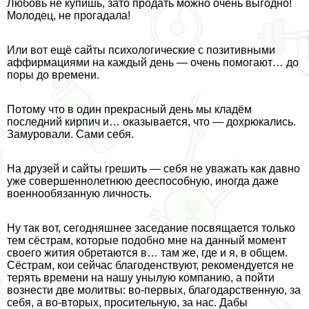
Любовь не купишь, зато продать можно очень выгодно!
Молодец, не прогадала!
Или вот ещё сайты психологические с позитивными
аффирмациями на каждый день — очень помогают… до
поры до времени.
Потому что в один прекрасный день мы кладём
последний кирпич и… оказывается, что — дохрюкались.
Замуровали. Сами себя.
На друзей и сайты грешить — себя не уважать как давно
уже совершеннолетнюю дееспособную, иногда даже
военнообязанную личность.
Ну так вот, сегодняшнее заседание посвящается только
тем сёстрам, которые подобно мне на данный момент
своего жития обретаются в… там же, где и я, в общем.
Сёстрам, кои сейчас благоденствуют, рекомендуется не
терять времени на нашу унылую компанию, а пойти
вознести две молитвы: во-первых, благодарственную, за
себя, а во-вторых, просительную, за нас. Дабы