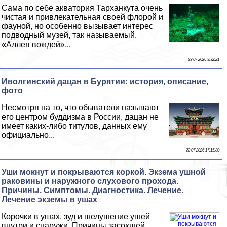
Сама по себе акватория Тарханкута очень
чистая и привлекательная своей флорой и
фауной, но особенно вызывает интерес
подводный музей, так называемый,
«Аллея вождей»...
23 07 2026 9:32:21
Иволгинский дацан в Бурятии: история, описание,
фото
Несмотря на то, что обыватели называют
его центром буддизма в России, дацан не
имеет каких-либо титулов, данных ему
официально...
22 07 2026 17:15:30
Уши мокнут и покрываются коркой. Экзема ушной
paковины и наружного слухового прохода.
Причины. Симптомы. Диагностика. Лечение.
Лечение экземы в ушах
Корочки в ушах, зуд и шелушение ушей
внутри и снаружи. Причины засохшей