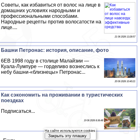
Советы, как избавиться от волос на лице в
домашних условиях народными и
профессиональными способами.
Народные рецепты против волосатости на
лице....
21 06 2026 13:28:57
Башни Петронас: история, описание, фото
6EВ 1998 году в столице Малайзии —
Куала-Лумпуре — горделиво вознеслись к
небу башни-«близнецы» Петронас...
20 06 2026 10:40:21
Как сэкономить на проживании в туристических
поездках
Подписаться...
19 06 2026 8:36:48
На сайте используются cookies
Закрыть эту плашку