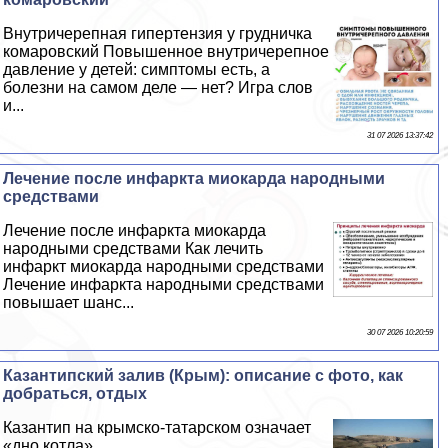
Внутричерепная гипертензия у грудничка
комаровский Повышенное внутричерепное
давление у детей: симптомы есть, а
болезни на самом деле — нет? Игра слов
и...
31 07 2026 13:37:42
Лечение после инфаркта миокарда народными
средствами
Лечение после инфаркта миокарда
народными средствами Как лечить
инфаркт миокарда народными средствами
Лечение инфаркта народными средствами
повышает шанс...
30 07 2026 10:20:59
Казантипский залив (Крым): описание с фото, как
добраться, отдых
Казантип на крымско-татарском означает
«дно котла»...