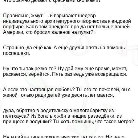
Что обычно делают с красными кнопками?
Правильно, жмут — и взрывают шедевр
индивидуального архитектурного творчества к ендовой
порфире. Как в том анекдоте про да нет больше вашей
Америки, кто бросил валенок на пульт?!
Страшно, да ещё как. А ещё друзья опять на помощь
поспешают.
Ну что ты так резко-то? Ну дай ему ещё время, может,
раскается, вернётся. Пять раз ведь уже возвращался.
А если это настоящая любовь? Ты его-то пожалей, он с
женой только ради детей уже десять лет мается.
дypa, обратно в родительскую малогабаритку из
пентхауса? Из богатых жён в нищие разведёнки, из
принцесс в золушки? Ты хоть помнишь, что такое метро?
Ну, и сайты типапсихологические тут как тут. Не надо