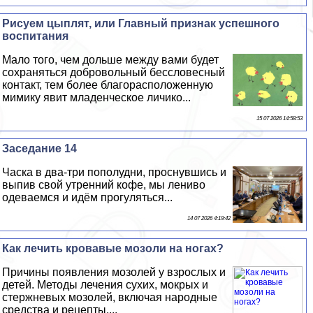
Рисуем цыплят, или Главный признак успешного
воспитания
Мало того, чем дольше между вами будет
сохраняться добровольный бессловесный
контакт, тем более благорасположенную
мимику явит младенческое личико...
15 07 2026 14:58:53
Заседание 14
Часка в два-три пополудни, проснувшись и
выпив свой утренний кофе, мы лениво
одеваемся и идём прогуляться...
14 07 2026 4:19:42
Как лечить кровавые мозоли на ногах?
Причины появления мозолей у взрослых и
детей. Методы лечения сухих, мокрых и
стержневых мозолей, включая народные
средства и рецепты....