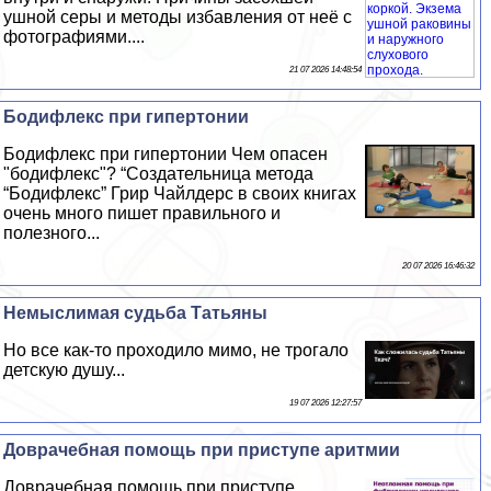
ушной серы и методы избавления от неё с
фотографиями....
21 07 2026 14:48:54
Бодифлекс при гипертонии
Бодифлекс при гипертонии Чем опасен
"бодифлекс"? “Создательница метода
“Бодифлекс” Грир Чайлдерс в своих книгах
очень много пишет правильного и
полезного...
20 07 2026 16:46:32
Немыслимая судьба Татьяны
Но все как-то проходило мимо, не трогало
детскую душу...
19 07 2026 12:27:57
Доврачебная помощь при приступе аритмии
Доврачебная помощь при приступе