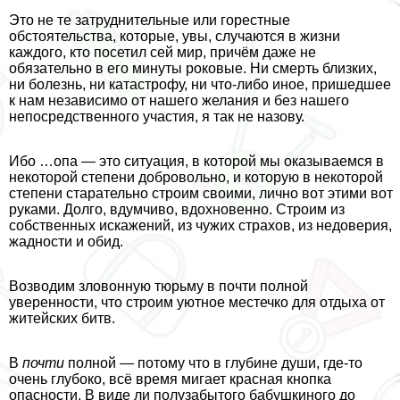
Это не те затруднительные или горестные
обстоятельства, которые, увы, случаются в жизни
каждого, кто посетил сей мир, причём даже не
обязательно в его минуты роковые. Ни cмepть близких,
ни болезнь, ни катастрофу, ни что-либо иное, пришедшее
к нам независимо от нашего желания и без нашего
непосредственного участия, я так не назову.
Ибо …опа — это ситуация, в которой мы оказываемся в
некоторой степени добровольно, и которую в некоторой
степени старательно строим своими, лично вот этими вот
руками. Долго, вдумчиво, вдохновенно. Строим из
собственных искажений, из чужих страхов, из недоверия,
жадности и обид.
Возводим зловонную тюрьму в почти полной
уверенности, что строим уютное местечко для отдыха от
житейских битв.
В
почти
полной — потому что в глубине души, где-то
очень глубоко, всё время мигает красная кнопка
опасности. В виде ли полузабытого бабушкиного до