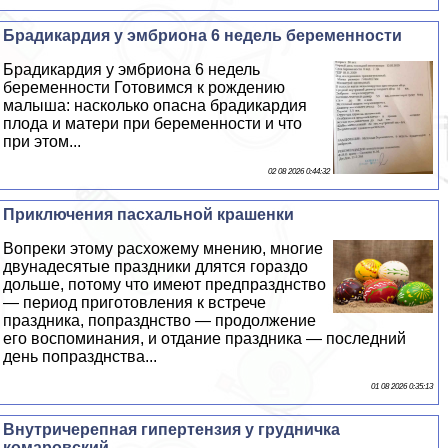
Брадикардия у эмбриона 6 недель беременности
Брадикардия у эмбриона 6 недель
беременности Готовимся к рождению
малыша: насколько опасна брадикардия
плода и матери при беременности и что
при этом...
02 08 2026 0:44:32
Приключения пасхальной крашенки
Вопреки этому расхожему мнению, многие
двунадесятые праздники длятся гораздо
дольше, потому что имеют предпразднство
— период приготовления к встрече
праздника, попразднство — продолжение
его воспоминания, и отдание праздника — последний
день попразднства...
01 08 2026 0:35:13
Внутричерепная гипертензия у грудничка
комаровский