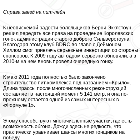
Справа заезд на пит-лейн
К неописуемой радости болельщиков Берни Экклстоун
решил передать все права на проведение Королевских
гонок администрации старого доброго Сильверстоуна.
Благодаря этому клуб BDRC во главе с Деймоном
Хиллом смог привлечь серьезные инвестиции со стороны
спонсоров. К 2009 году автодром серьезно обновили, а в
2010-м на нем вновь провели очередную гонку.
К маю 2011 года полностью было закончено
строительство пит-комплекса под названием «Крыло».
Длина трассы после многочисленных реконструкций
составляет в настоящий момент 5 141 метр, и она по-
прежнему остается одной из самых интересных в
«Формуле 1».
Этому способствуют многочисленные участки, где есть
возможность обгона. Дожди здесь не редкость, что
пpaктически уравнивает шансы многих гонщиков на
победу.