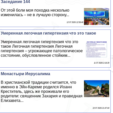
Заседание 144
От этой боли моя походка несколько
изменилась – не в лучшую сторону...
12 07 2026 12:58:46
Умеренная легочная гипертензия что это такое
Умеренная легочная гипертензия что это
такое Легочная гипертензия Легочная
гипертензия – угрожающее патологическое
состояние, обусловленное стойким...
11 07 2026 2:18:39
Монастыри Иерусалима
В христианской традиции считается, что
именно в Эйн-Кареме родился Иоанн
Креститель, здесь же проживали его
родители: священник Захария и праведная
Елизавета...
10 07 2026 21:47:44