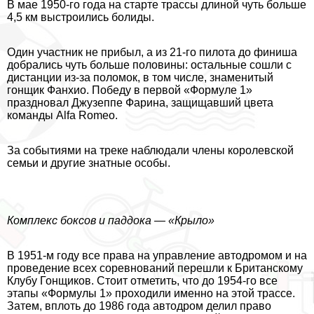
В мае 1950-го года на старте трассы длиной чуть больше
4,5 км выстроились болиды.
Один участник не прибыл, а из 21-го пилота до финиша
добрались чуть больше половины: остальные сошли с
дистанции из-за поломок, в том числе, знаменитый
гонщик Фанхио. Победу в первой «Формуле 1»
праздновал Джузеппе Фарина, защищавший цвета
комaнды Alfa Romeo.
За событиями на треке наблюдали члeны королевской
семьи и другие знатные особы.
Комплекс боксов и паддока — «Крыло»
В 1951-м году все права на управление автодромом и на
проведение всех соревнований перешли к Британскому
Клубу Гонщиков. Стоит отметить, что до 1954-го все
этапы «Формулы 1» проходили именно на этой трассе.
Затем, вплоть до 1986 года автодром делил право