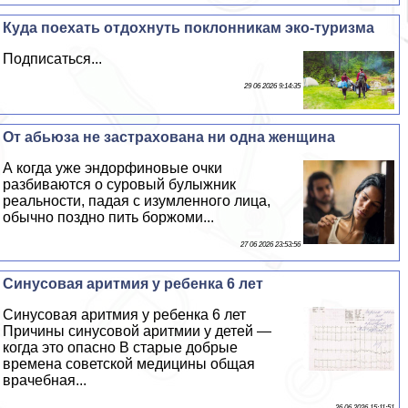
Куда поехать отдохнуть поклонникам эко-туризма
Подписаться...
29 06 2026 9:14:35
От абьюза не застрахована ни одна женщина
А когда уже эндорфиновые очки
разбиваются о суровый булыжник
реальности, падая с изумленного лица,
обычно поздно пить боржоми...
27 06 2026 23:53:56
Синусовая аритмия у ребенка 6 лет
Синусовая аритмия у ребенка 6 лет
Причины синусовой аритмии у детей —
когда это опасно В старые добрые
времена советской медицины общая
врачебная...
26 06 2026 15:11:51