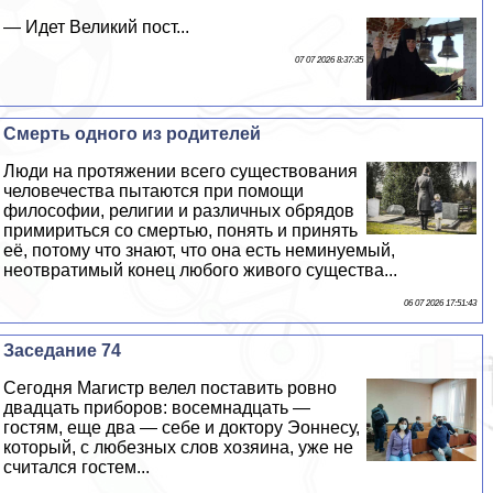
— Идет Великий пост...
07 07 2026 8:37:35
Cмepть одного из родителей
Люди на протяжении всего существования
человечества пытаются при помощи
философии, религии и различных обрядов
примириться со cмepтью, понять и принять
её, потому что знают, что она есть неминуемый,
неотвратимый конец любого живого существа...
06 07 2026 17:51:43
Заседание 74
Сегодня Магистр велел поставить ровно
двадцать приборов: восемнадцать —
гостям, еще два — себе и доктору Эоннесу,
который, с любезных слов хозяина, уже не
считался гостем...