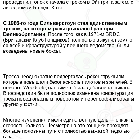
проведения гонок сначала с треком в Эйнтри, а затем, с
автодромом Брэндс-Хэтч.
С 1986-го года Сильверстоун стал единственным
треком, на котором разыгрывался Гран-при
Великобритании
. После того, как в 1971-м BRDC
(Британский Клуб Гонщиков) полностью выкупил землю
со всей инфраструктурой у военного ведомства, были
возведены новые боксы.
Трасса неоднократно подвергалась реконструкциям,
которые повышали безопасность пилотов и зрителей. В
поворот Woodcote, например, была добавлена шикана.
Впоследствии была полностью изменена конфигурация
трека перед опасным поворотом и перепрофилированы
другие участки.
Многие изменения имели единственную цель — снизить
скорость болидов. Несмотря на это гонщики проходят
больше половины пути с полностью выжатой педалью
газа.