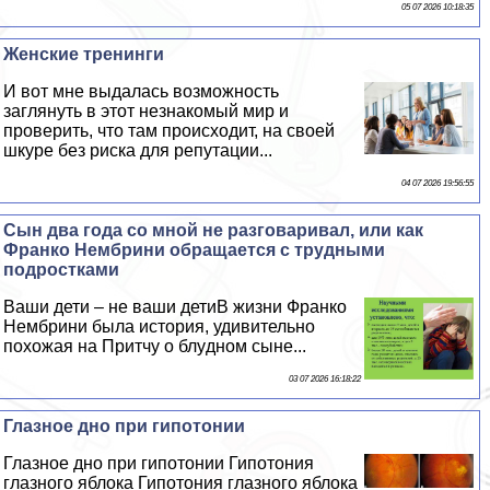
05 07 2026 10:18:35
Женские тренинги
И вот мне выдалась возможность
заглянуть в этот незнакомый мир и
проверить, что там происходит, на своей
шкуре без риска для репутации...
04 07 2026 19:56:55
Сын два года со мной не разговаривал, или как
Франко Нембрини обращается с трудными
подростками
Ваши дети – не ваши детиВ жизни Франко
Нембрини была история, удивительно
похожая на Притчу о блyдном сыне...
03 07 2026 16:18:22
Глазное дно при гипотонии
Глазное дно при гипотонии Гипотония
глазного яблока Гипотония глазного яблока