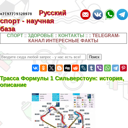
Русский
+7(977)9328978
спорт - научная
база
СПОРТ
::
ЗДОРОВЬЕ
::
КОНТАКТЫ
:: ::
TELEGRAM-
КАНАЛ ИНТЕРЕСНЫЕ ФАКТЫ
Трасса Формулы 1 Сильверстоун: история,
описание