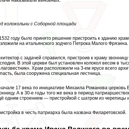
лачи наказывали виновных.
д колокольни с Соборной площади
1532 году было принято решение пристроить к зданию храм
зложили на итальянского зодчего Петрока Малого Фрязина.
хитектор с задачей справился, пристроив к храму звонницу
сподня. В этой церкви был установлен колокол весом в тыс
лаговестник». Храм расположили на 3-ем ярусе всего архит
пасть, была сооружена специальная лестница.
начале 17 века по инициативе Михаила Романова церковь
онницу. А в 30-е годы того же века в период патриаршест
ё одним строением — пристройкой с шатром из черепицы и
истройка в честь патриарха была названа Филаретовской.