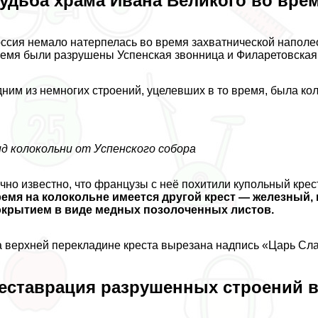
удьба храма Ивана Великого во вре
ссия немало натерпелась во время захватнической наполео
емя были разрушены Успенская звонница и Филаретовская
ним из немногих строений, уцелевших в то время, была ко
д колокольни от Успенского собора
чно известно, что французы с неё похитили купольный крест
ремя на колокольне имеется другой крест — железны
окрытием в виде медных позолоченных листов.
 верхней перекладине креста вырезана надпись «Царь Сл
еставрация разрушенных строений 