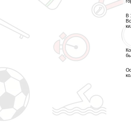
го
В 
Вс
ки
Ко
бы
Ос
ко