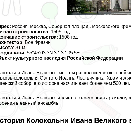
дрес:
Россия, Москва, Соборная площадь Московского Кре
чало строительства:
1505 год
кончание строительства:
1508 год
рхитектор:
Бон Фрязин
ысота:
81 м.
оординаты:
55°45’03.3N 37°37’05.5E
бъект культурного наследия Российской Федерации
локольня Ивана Великого, местом расположения которой я
рковь-колокольня Святого Иоанна Лествичника. Храм явля
пенский собор, его история насчитывает более чем 500 лет.
локольня Ивана Великого является своего рода архитекту
роения в единый ансамбль.
стория Колокольни Ивана Великого в