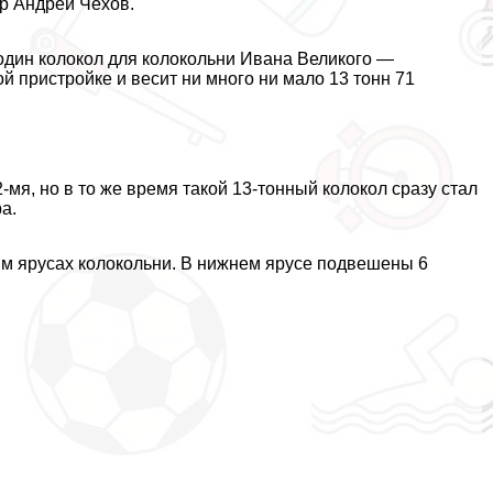
ер Андрей Чехов.
один колокол для колокольни Ивана Великого —
 пристройке и весит ни много ни мало 13 тонн 71
мя, но в то же время такой 13-тонный колокол сразу стал
а.
м ярусах колокольни. В нижнем ярусе подвешены 6