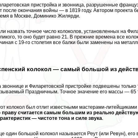
ларетовская пристройка и звонница, разрушенные француз
т после окончания войны — в 1819 году. Автором проекта 
емя в Москве, Доминико Жилярди.
ли назвать точное число колоколов, установленных на Фил
ликого, то оно будет равно 21. В прежние времена все кол
чиная с 19-го столетия все балки были заменены на металл
спенский колокол — самый большой из дейст
 звоннице и Филаретовской пристройке подвешены только 
зываемый Праздничным. Точное значение его массы — 65 
от колокол был отлит известными мастерами-литейщиками
о праву считается самым большим из реально действу
paктеристик — чистоте тона и силе звука
.
е один большой колокол называется Реут (или Ревун), его в