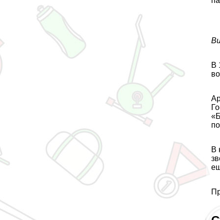
па
Ви
В 
во
Ар
Го
«Б
по
В 
зв
ещ
Пр