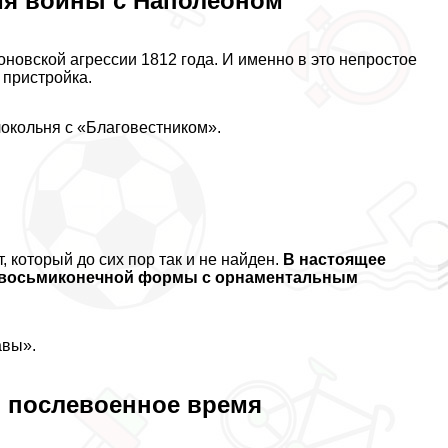
мя войны с Наполеоном
новской агрессии 1812 года. И именно в это непростое
 пристройка.
локольня с «Благовестником».
, который до сих пор так и не найден.
В настоящее
й, восьмиконечной формы с орнаментальным
авы».
в послевоенное время