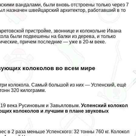
скими вандалами, были вновь отстроены только через 7
был назначен швейцарский архитектор, работавший в то
аретовской пристройке, звоннице и колокольне Ивана
окола были подвешены на балки из дерева, и только
ические, причем последние — уже в 20-м веке.
вующих колоколов во всем мире
три колокола. Самый большой из них — Успенский, ещё
тонн 320 килограмм.
 19 века Русиновым и Завьяловым.
Успенский колокол
ющих колоколов и лучшим в плане звуковых
ес в 2 раза меньше Успенского: 32 тонны 760 кг. Колокол