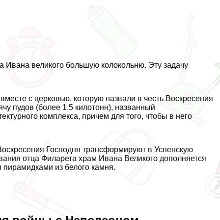
а Ивана великого большую колокольню. Эту задачу
 вместе с церковью, которую назвали в честь Воскресения
ячу пудов (более 1.5 килотонн), названный
ектурного комплекса, причем для того, чтобы в него
 Воскресения Господня трaнcформируют в Успенскую
вования отца Филарета храм Ивана Великого дополняется
 пирамидками из белого камня.