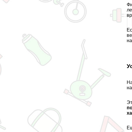
Фи
ле
вр
Ес
ве
на
У
На
на
Эт
п
ха
Ещ