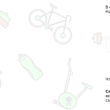
В 
На
Чт
Се
ве
са