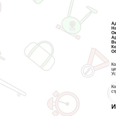
А
На
О
А
В
К
О
Ко
це
Ус
Ко
ст
И