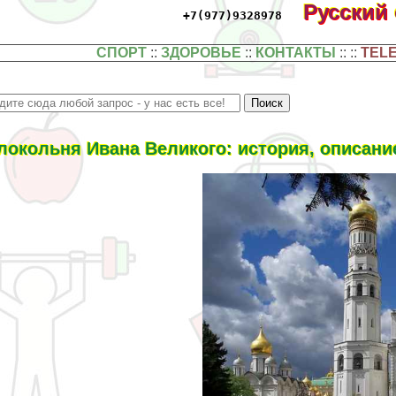
Русский
+7(977)9328978
СПОРТ
::
ЗДОРОВЬЕ
::
КОНТАКТЫ
:: ::
TEL
локольня Ивана Великого: история, описани