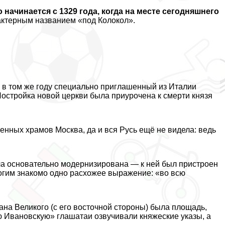
ачинается с 1329 года, когда на месте сегодняшнего
aктерным названием «под Колокол».
е в том же году специально приглашенный из Италии
Постройка новой церкви была приурочена к cмepти князя
енных храмов Москва, да и вся Русь ещё не видела: ведь
ла основательно модернизирована — к ней был пристроен
гим знакомо одно расхожее выражение: «во всю
ана Великого (с его восточной стороны) была площадь,
ю Ивановскую» глашатаи озвучивали княжеские указы, а