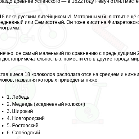
раздо древнее Успенского — в 1622 году Ревун отлил маст
18 веке русским литейщиком И. Моториным был отлит ещё 
едневный или Семисотный. Он тоже висит на Филаретовской
лограмм.
нечно, он самый маленький по сравнению с предыдущими 2-
 достопримечательностью, помести его в другие города мир
тавшиеся 18 колоколов располагаются на среднем и нижни
локов, названия которых приведены ниже:
1. Лебедь
2. Медведь (вседневный колокол)
3. Широкий
4. Новгородский
5. Ростовский
6. Слободский