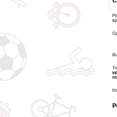
С
Ро
вр
Од
Ви
То
в
п
На
Р