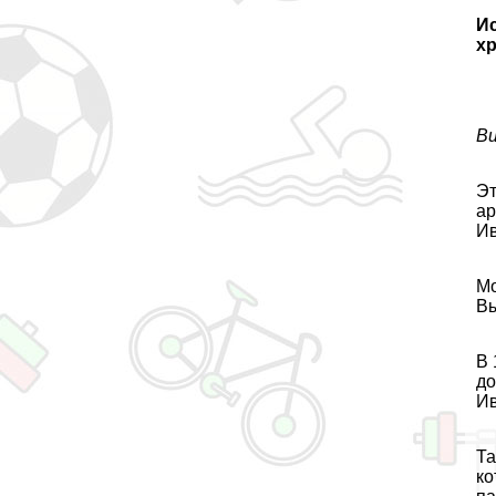
Ис
х
Ви
Эт
ар
Ив
Мо
Вы
В 
до
Ив
Та
ко