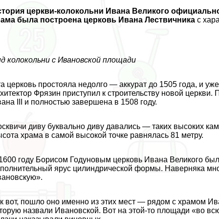
тория церкви-колокольни Ивана Великого официально н
рама была построена церковь Ивана Лествичника
с хаp
д колокольни с Ивановской площади
а церковь простояла недолго — аккурат до 1505 года, и уж
хитектор Фрязин приступил к строительству новой церкви. 
ана III и полностью завершена в 1508 году.
сквичи диву буквально диву давались — таких высоких кам
сота храма в самой высокой точке равнялась 81 метру.
1600 году Борисом Годуновым церковь Ивана Великого бы
полнительный ярус цилиндрической формы. Наверняка мно
ановскую».
к вот, пошло оно именно из этих мест — рядом с храмом Ив
торую назвали Ивановской. Вот на этой-то площади «во вс