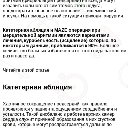
аритмии (фибрилляции предсердий) не всегда могут
избавить больного от симптомов этого недуга,
предотвратить опасное осложнение — ишемический
инсульт. На помощь в такой ситуации приходит хирургия.
Катетерная абляция и MAZE операция при
мерцательной аритмии являются вариантами
лечения, курабельность (исцеление) которых, по
некоторым данным, приближается к 90%.
Большое
количество больных избавляется от этого вида патологии
раз и навсегда.
Читайте в этой статье
Катетерная абляция
Хаотичное сокращение предсердий, как правило,
проявляется у пациента ощущением сердцебиения и
усталости. Такой дисбаланс в работе верхних камер
сердца служит причиной образования в них сгустков
крови, которые могут распространяться дальше по