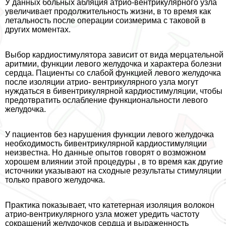
У данных больных абляция атрио‐вентрикулярного узла
увеличивает продолжительность жизни, в то время как
летальность после операции соизмерима с таковой в
других моментах.
Выбор кардиостимулятора зависит от вида мерцательной
аритмии, функции левого желудочка и хаpaктера болезни
сердца. Пациенты со слабой функцией левого желудочка
после изоляции атрио‐ вентрикулярного узла могут
нуждаться в бивентрикулярной кардиостимуляции, чтобы
предотвратить ослабление функциональности левого
желудочка.
У пациентов без нарушения функции левого желудочка
необходимость бивентрикулярной кардиостимуляции
неизвестна. Но данные опытов говорят о возможном
хорошем влиянии этой процедуры , в то время как другие
источники указывают на сходные результаты стимуляции
только правого желудочка.
Пpaктика показывает, что катетерная изоляция волокон
атрио‐вентрикулярного узла может уредить частоту
сокращений желудочков сердца и выраженность