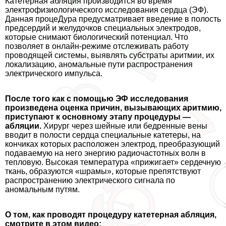
Катетерная абляция производится во время
электрофизиологического исследования сердца (ЭФ).
Данная процеДypa предусматривает введение в полость
предсердий и желудочков специальных электродов,
которые снимают биологический потенциал. Что
позволяет в онлайн-режиме отслеживать работу
проводящей системы, выявлять субстраты аритмии, их
локализацию, аномальные пути распространения
электрического импульса.
После того как с помощью ЭФ исследования
произведена оценка причин, вызывающих аритмию,
приступают к основному этапу процедуры —
абляции.
Хирург через шейные или бедренные вены
вводит в полости сердца специальные катетеры, на
кончиках которых расположен электрод, преобразующий
подаваемую на него энергию радиочастотных волн в
тепловую. Высокая температура «прижигает» сердечную
ткань, образуются «шрамы», которые препятствуют
распространению электрического сигнала по
аномальным путям.
О том, как проводят процедуру катетерная абляция,
смотрите в этом видео: