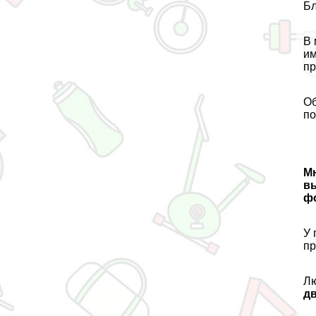
Бл
В 
им
пр
Об
по
Мн
в
ф
У 
пр
Лю
дв