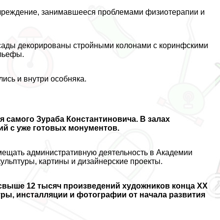
 учреждение, занимавшееся проблемами физиотерапии и
асады декорированы стройными колонами с коринфскими
льефы.
ись и внутри особняка.
 самого Зуpaба Константиновича. В залах
ий с уже готовых монументов.
вмещать административную деятельность в Академии
кульптуры, картины и дизайнерские проекты.
 свыше 12 тысяч произведений художников конца XX
уры, инсталляции и фотографии от начала развития