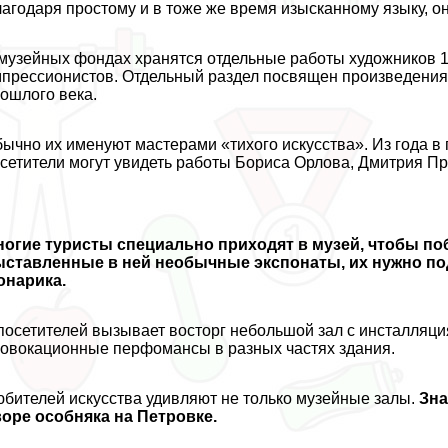
агодаря простому и в тоже же время изысканному языку, о
музейных фондах хранятся отдельные работы художников 19
прессионистов. Отдельный раздел посвящен произведения
ошлого века.
ычно их именуют мастерами «тихого искусства». Из года в
сетители могут увидеть работы Бориса Орлова, Дмитрия П
огие туристы специально приходят в музей, чтобы по
ыставленные в ней необычные экспонаты, их нужно п
онарика.
посетителей вызывает восторг небольшой зал с инсталляци
овокационные перфомансы в разных частях здания.
бителей искусства удивляют не только музейные залы.
Зна
оре особняка на Петровке.