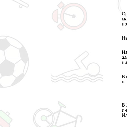
Ср
ма
пр
На
Н
з
ни
В 
вс
В 
ин
Ил