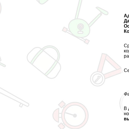
А
Да
О
К
Ср
ко
ра
Се
Фа
В 
но
вы