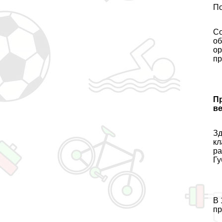
По
Со
об
ор
пр
Пр
ве
Зд
кл
ра
Гу
В 
пр