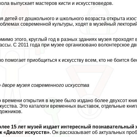
ола выпускает мастеров кисти и искусствоведов.
я детей от дошкольного и школьного возраста открыта изост
облемах современной культуры, ходят в музейный лекторий
мимо этого, круглый год в разных зданиях музея проходят
ассы. С 2011 года при музее организовано волонтерское д
о помогает приобщиться к искусству всем, кто не боится б
 дворе музея современного искусства
 времени открытия в музее было издано более двухсот кн
кусства. Это каталоги временных выставок, отдельные книг
дожников.
олее 15 лет музей издает интересный познавательный
к «Диалог искусств».
Он рассказывает об актуальных проб