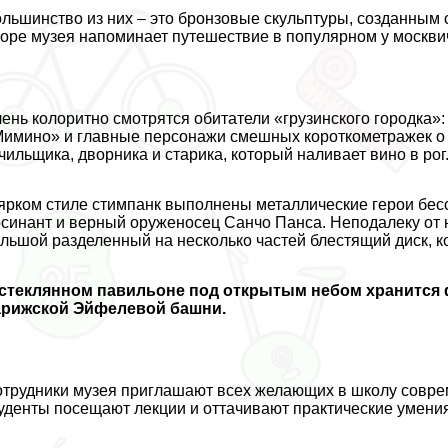
льшинство из них – это бронзовые скульптуры, созданным
оре музея напоминает путешествие в популярном у москви
ень колоритно смотрятся обитатели «грузинского городка»
имино» и главные персонажи смешных короткометражек о 
чильщика, дворника и старика, который наливает вино в рог
ярком стиле стимпанк выполнены металлические герои бесc
синант и верный оруженосец Санчо Панса. Неподалеку от
льшой разделенный на несколько частей блестящий диск, 
 стеклянном павильоне под открытым небом хранится 
арижской Эйфелевой башни.
трудники музея приглашают всех желающих в школу соврем
уденты посещают лекции и оттачивают пpaктические умения