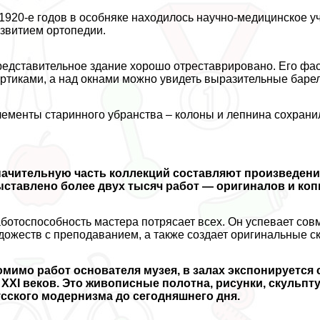
1920-е годов в особняке находилось научно-медицинское
звитием ортопедии.
едставительное здание хорошо отреставрировано. Его ф
ртиками, а над окнами можно увидеть выразительные баре
ементы старинного убранства – колоны и лепнина сохранил
ачительную часть коллекций составляют произведения
ставлено более двух тысяч работ — оригиналов и коп
ботоспособность мастера потрясает всех. Он успевает со
дожеств с преподаванием, а также создает оригинальные с
мимо работ основателя музея, в залах экспонируется
XXI веков. Это живописные полотна, рисунки, скульпт
сского модернизма до сегодняшнего дня.