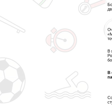
Бо
дв
Оч
«М
то
В 
Ро
бо
В
п
Со
ст