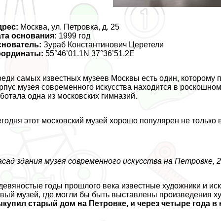
дрес:
Москва, ул. Петровка, д. 25
та основания:
1999 год
снователь:
Зураб Константинович Церетели
оординаты:
55°46’01.1N 37°36’51.2E
еди самых известных музеев Москвы есть один, которому п
рпус музея современного искусства находится в роскошном 
ботала одна из московских гимназий.
годня этот московский музей хорошо популярен не только в
сад здания музея современного искусства на Петровке, 
девяностые годы прошлого века известные художники и ис
вый музей, где могли бы быть выставлены произведения х
купил старый дом на Петровке, и через четыре года 