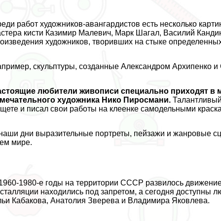
еди работ художников-авангардистов есть несколько карт
стера кисти Казимир Малевич, Марк Шагал, Василий Кандин
оизведения художников, творивших на стыке определенны
пример, скульптуры, созданные Александром Архипенко и
астоящие любители живописи специально приходят в 
амечательного художника Нико Пиросмани.
Талантливый
щете и писал свои работы на клеенке самодельными краск
наши дни выразительные портреты, пейзажи и жанровые сц
ем мире.
1960-1980-е годы на территории СССР развилось движение
сталляции находились под запретом, а сегодня доступны 
ьи Кабакова, Анатолия Зверева и Владимира Яковлева.