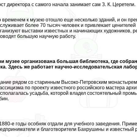
ст директора с самого начала занимает сам З. К. Церетели.
 временем к музею отошло еще несколько зданий, и он пр
служивает более 70 тысяч человек и привлекает ценителей
ганизуют выставки известных и начинающих художников, 
оводят большую научную работу.
и музее организована большая библиотека, где собра
ка. Здесь же работает научно-исследовательская лабо
ание рядом со старинным Высоко-Петровским монастырем 
ассицизма по проекту известного российского мастера архи
сполагалась усадьба, которой владел состоятельный про
бин.
1880-е годы особняк отдали для учебного заведения. Прим
едприниматели и благотворители Бахрушины и известный 