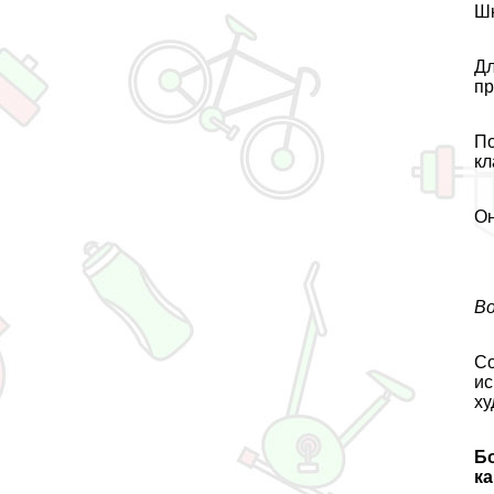
Шк
Дл
пр
По
кл
Он
Во
Со
ис
ху
Б
ка