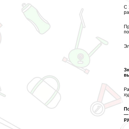
С 
ра
Пр
по
Эл
Зн
вы
Ра
ху
По
— 
ру