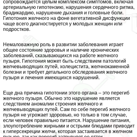
сопровождается целым комплексом симптомов, включая
артериальную гипотензию, нарушения сердечного ритма,
брадикардию, нарушение дыхания и головные боли.
Гипотония желчного на фоне вегетативной дисфункции
чаще всего диагностируется у молодых женщин или
подростков.
Немаловажную роль в развитии заболевания играет
общее состояние здоровья и наличие хронических
заболеваний, сказывающихся на работе желчного
пузыря. Гипотония может быть следствием патологий
желчевыводящих путей, холецистита, желчнокаменной
болезни и требует детального обследования желчного
пузыря и лечения имеющихся нарушений.
Еще дна причина гипотонии этого органа – это перегиб
желчного пузыря. Обычно это нарушение является
следствием аномалии строения желчного и
желчевыводящих путей. Сам по себе перегиб желчного
пузыря не угрожает здоровью, но только в том случае,
если человек правильно питается. Нарушение питания,
злоупотрeбление жирными и острыми блюдами приводит
к гиперсекреции желчи, которая застаивается в желчном
пузыре, так как перегиб затрудняет ее отток.