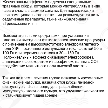
Желчегонным эффектом наделены специальные
травяные сборы, которые можно употрeбллять в виде
чаев и класть в свежие салаты. Для нормализации
психоэмоционального состояния рекомендуется пить
седативные препараты, такие как «Валериана»,
«Триоксазин» и т. п.
Вспомогательными средствами при устранении
гипотонии выступают физиотерапевтические процедуры
с применением высокочастотного электромагнитного
поля УВЧ, постоянного импульсного тока частотой 50 и
100 Гц или переменного тока в 30—150 Гц.
Положительный эффект оказывают электрофорез,
аппликации с озокеритом и парафином, ванны с СО2,
воздействие магнитного поля высокой частоты.
Так как во время лечения нужно исключать чрезмерные
физические нагрузки, назначаются курсы лечебной
физкультуры. Цель процедуры: расслабление
мускулатуры желчного пузыря, что улучшает желчеотток
и стабилизирует пищеварение.