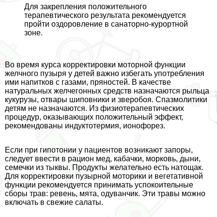
Для закрепления положительного
терапевтического результата рекомендуется
пройти оздоровление в санаторно-курортной
зоне.
Во время курса корректировки моторной функции
желчного пузыря у детей важно избегать употрeбления
ими напитков с газами, пряностей. В качестве
натуральных желчегонных средств назначаются рыльца
кукурузы, отвары шиповники и зверобоя. Спазмолитики
детям не назначаются. Из физиотерапевтических
процедур, оказывающих положительный эффект,
рекомендованы индуктотермия, ионофорез.
Если при гипотонии у пациентов возникают запоры,
следует ввести в рацион мед, кабачки, морковь, дыни,
семечки из тыквы. Продукты желательно есть натощак.
Для корректировки пузырной моторики и вегетативной
функции рекомендуется принимать успокоительные
сборы трав: ревень, мята, одуванчик. Эти травы можно
включать в свежие салаты.