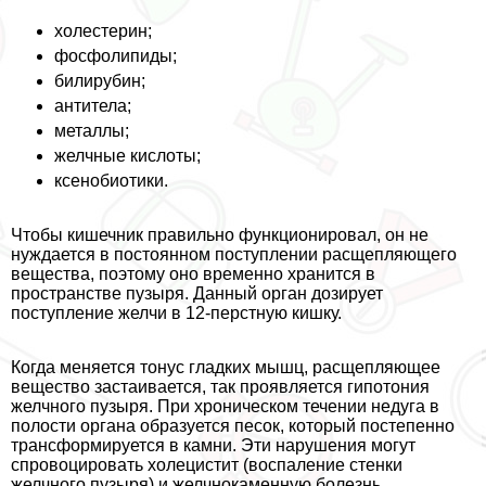
холестерин;
фосфолипиды;
билирубин;
антитела;
металлы;
желчные кислоты;
ксенобиотики.
Чтобы кишечник правильно функционировал, он не
нуждается в постоянном поступлении расщепляющего
вещества, поэтому оно временно хранится в
прострaнcтве пузыря. Данный орган дозирует
поступление желчи в 12-перстную кишку.
Когда меняется тонус гладких мышц, расщепляющее
вещество застаивается, так проявляется гипотония
желчного пузыря. При хроническом течении недуга в
полости органа образуется песок, который постепенно
трaнcформируется в камни. Эти нарушения могут
спровоцировать холецистит (воспаление стенки
желчного пузыря) и желчнокаменную болезнь.