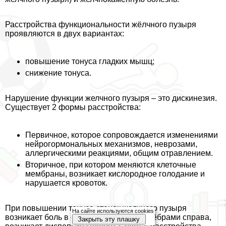
Расстройства функциональности жёлчного пузыря
проявляются в двух вариантах:
повышение тонуса гладких мышц;
снижение тонуса.
Нарушение функции желчного пузыря – это дискинезия.
Существует 2 формы расстройства:
Первичное, которое сопровождается изменениями
нейрогормональных механизмов, неврозами,
аллергическими реакциями, общим отравлением.
Вторичное, при котором меняются клеточные
мембраны, возникает кислородное голодание и
нарушается кровоток.
При повышении тонуса стенок желчного пузыря
На сайте используются cookies
возникает боль в области пупка и под рёбрами справа,
Закрыть эту плашку