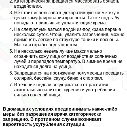
Категорически запрещается массировать область
воздействия.
Не стоит использовать декоративную косметику в
целях камуфлирования красноты. Также под табу
попадают привычные увлажняющие крема.
Не следует умываться водой из-под крана первые
несколько суток. Чтобы удалить загрязнения, можно
применять легкие по структуре тоники и лосьоны.
Маски и скpaбы под запретом.
На несколько недель лучше максимально
ограничить кожу лица от воздействия солнечных
лучей и перепадов температур. В зимнее время не
находиться долго на улице.
Запрещается на протяжении полумесяца посещать
солярий, бассейн, сауну, баню и спортзал.
В течение недели воздержаться от распития
алкогольных напитков, курения и употрeбления
сильно соленой пищи.
В домашних условиях предпринимать какие-либо
меры без разрешения врача категорически
запрещено. В противном случае возникает
вероятность усугубления ситуации.