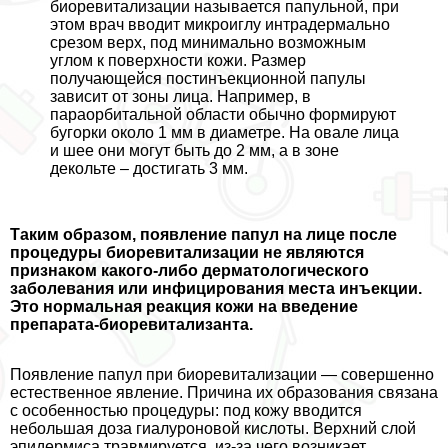
биоревитализации называется папульной, при
этом врач вводит микроиглу интрадермально
срезом верх, под минимально возможным
углом к поверхности кожи. Размер
получающейся постинъекционной папулы
зависит от зоны лица. Например, в
параорбитальной области обычно формируют
бугорки около 1 мм в диаметре. На овале лица
и шее они могут быть до 2 мм, а в зоне
декольте – достигать 3 мм.
Таким образом, появление папул на лице после
процедуры биоревитализации не являются
признаком какого-либо дерматологического
заболевания или инфицирования места инъекции.
Это нормальная реакция кожи на введение
препарата-биоревитализанта.
Появление папул при биоревитализации — совершенно
естественное явление. Причина их образования связана
с особенностью процедуры: под кожу вводится
небольшая доза гиалуроновой кислоты. Верхний слой
эпидермиса травмируется, из-за чего возникает