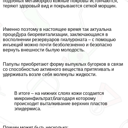
подобных метаморфоз кожные покровы истончаются,
теряют здоровый вид и покрываются сеткой морщин.
Именно поэтому в настоящее время так актуальна
процеДypa биоревитализации, заключающаяся в
восполнении резервуаров гиалуроната – с помощью
инъекций можно почти безболезненно и безопасно
вернуть внешности былую молодость.
Папулы приобретают форму выпуклых бугорков в связи
со способностью активного вещества притягивать и
удерживать возле себя молекулы жидкости.
В итоге – на нижних слоях кожи создается
микроинфильтрат,благодаря которому
происходит выталкивание верхних пластов
эпидермиса.
Причин может быть несколько: