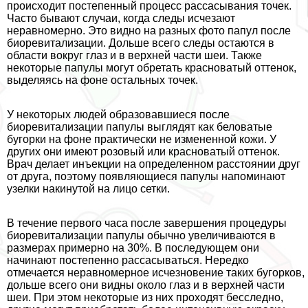
происходит постепенный процесс рассасывания точек.
Часто бывают случаи, когда следы исчезают
неравномерно. Это видно на разных фото папул после
биоревитализации. Дольше всего следы остаются в
области вокруг глаз и в верхней части шеи. Также
некоторые папулы могут обретать красноватый оттенок,
выделяясь на фоне остальных точек.
У некоторых людей образовавшиеся после
биоревитализации папулы выглядят как беловатые
бугорки на фоне пpaктически не измененной кожи. У
других они имеют розовый или красноватый оттенок.
Врач делает инъекции на определенном расстоянии друг
от друга, поэтому появляющиеся папулы напоминают
узелки накинутой на лицо сетки.
В течение первого часа после завершения процедуры
биоревитализации папулы обычно увеличиваются в
размерах примерно на 30%. В последующем они
начинают постепенно рассасываться. Нередко
отмечается неравномерное исчезновение таких бугорков,
дольше всего они видны около глаз и в верхней части
шеи. При этом некоторые из них проходят бесследно,