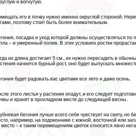
руглую и вогнутую.
мещать его в почву нужно именно округлой стороной. Нер
гами, поэтому стоит быть более внимательным.
гония, посадка и уход которой должны осуществляться по 
пла – и умеренный полив. В этих условиях ростки прораста
гда их длина достигает 5 см., их нужно пересадить в обычн
стения начнется бурный рост, оно будет выпускать множест
гония будет радовать вас цветами все лето и даже осень.
сле этого листья у растения опадут, и его следует подготов
чвы и хранят в прохладном месте до следующей весны.
убневая бегония лучше всего себя чувствует на свету, но 
сто, например, на подоконнике с южной, восточной или зап
 место – к таким перемещениям цветок относится явно нега