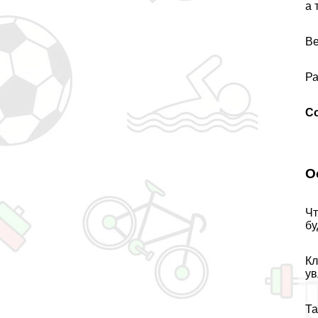
а 
Ве
Ра
С
О
Чт
бу
Кл
ув
Та