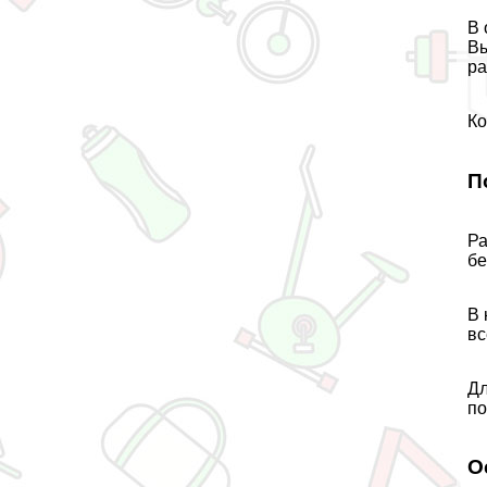
В 
Вы
ра
Ко
П
Ра
бе
В 
вс
Дл
по
О