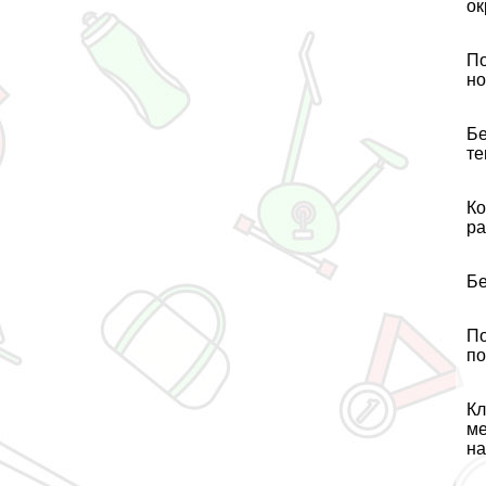
ок
По
но
Бе
те
Ко
ра
Бе
По
по
Кл
ме
на