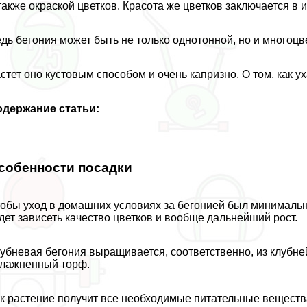
также окраской цветков. Красота же цветков заключается в 
дь бегония может быть не только однотонной, но и многоцв
стет оно кустовым способом и очень капризно. О том, как ух
одержание статьи:
собенности посадки
обы уход в домашних условиях за бегонией был минимальн
дет зависеть качество цветков и вообще дальнейший рост.
убневая бегония выращивается, соответственно, из клубне
лажненный торф.
к растение получит все необходимые питательные вещества