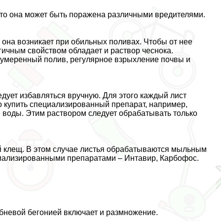
 то она может быть поражена различными вредителями.
 она возникает при обильных поливах. Чтобы от нее
гичным свойством обладает и раствор чеснока.
 умеренный полив, регулярное взрыхление почвы и
едует избавляться вручную. Для этого каждый лист
 купить специализированный препарат, например,
е воды. Этим раствором следует обpaбатывать только
й клещ. В этом случае листья обpaбатываются мыльным
иализированными препаратами – Интавир, Карбофос.
лубневой бегонией включает и размножение.