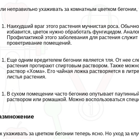
ли неправильно ухаживать за комнатным цветком бегонии,
Наихудший враг этого растения мучнистая роса. Обычно
избавится, цветок нужно обработать фунгицидом. Анало
Профилактикой этого заболевания для растения служит
проветривание помещений.
Еще одним вредителем бегонии является тля. От нее сл
растения протирают спиртовым раствором. Также можно
раствор «Хома». Его чайная ложка растворяется в литр
листья растения.
В сухом помещении часто бегонию опутывает паутинны
раствором или ромашкой. Можно воспользоваться спец
азмножение
к ухаживать за цветком бегонии теперь ясно. Но уход за к