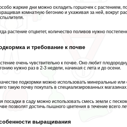
особо жаркие дни можно охладить горшочек с растением, п
ращивая комнатную бегонию и ухаживая за ней, вокруг ра
спылителя.
гда растение отцветет, количество поливов нужно постепен
одкормка и требование к почве
стение очень чувствительно к почве. Оно любит плодородн
гонию нужно раз в 2-3 недели, начиная с лета и до осени.
качестве подкормки можно использовать минеральные или 
его такую почву покупать в специализированных магазинах
я посадки в саду можно использовать смесь земли с песко
чве позволят достичь пышного цветения в течение всего ле
собенности выращивания