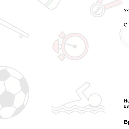
Ух
С 
Не
цв
В