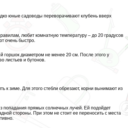
едко юные садоводы переворачивают клубень вверх
правилам, любит комнатную температуру – до 20 градусов
ют очень быстро.
ый горшок диаметром не менее 20 см. После этого у
во листьев и бутонов.
ить к зиме. Для этого стeбли обрезают, корни вынимают из
без попадания прямых солнечных лучей. Ей подойдет
адной стороны. При этом не стоит ее переносить с места
тивно.