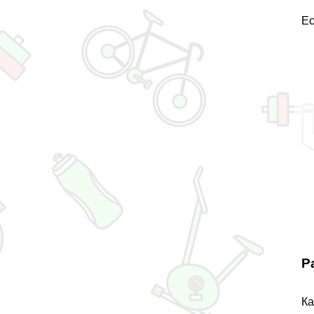
Ес
Р
Ка