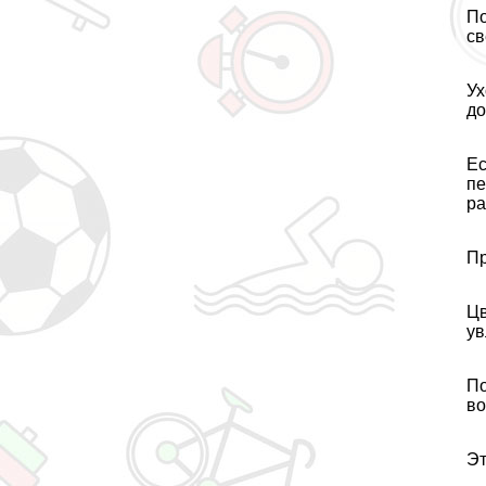
По
св
Ух
до
Ес
пе
ра
Пр
Цв
ув
По
во
Эт