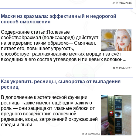
30 06 2026 4:56:26
Маски из крахмала: эффективный и недорогой
способ омоложения
Содержание статьи:Полезные
свойстваКрахмал (полисахарид) действует
на эпидермис таким образом:— Смягчает,
питает его, повышает упругость,
способствует разглаживанию мелких морщин за счёт
входящих в его состав углеводов и пищевых волокон...
29 06 2026 4:42:31
Как укрепить ресницы, сыворотка от выпадения
ресниц
В дополнение к эстетической функции
ресницы также имеют ещё одну важную
роль — они защищают глазные яблоки от
вредного воздействия солнечной
радиации, воды, загрязнений окружающей
среды и пыли...
28 06 2026 8:19:11