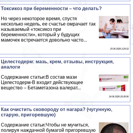
Токсикоз при беременности – что делать?
Но через некоторое время, спустя
несколько недель, ее счастье омрачает так
называемый «токсикоз при
беременности», который у будущих
мамочек встречается довольно часто...
25 06 2026 2:29:33
Целестодерм: мазь, крем, отзывы, инструкция,
аналоги
Содержание статьи:В состав мази
Целестодерм-В входит действующее
вещество – Бетаметазона валерат...
24 06 2026 20:30:56
Как очистить сковороду от нагара? (чугунную,
старую, пригоревшую)
Содержание статьи:Чтобы не мучиться,
полируя наждачной бумагой пригоревшую