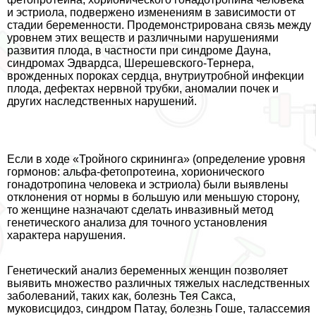
и эстриола, подвержено изменениям в зависимости от
стадии беременности. Продемонстрирована связь между
уровнем этих веществ и различными нарушениями
развития плода, в частности при синдроме Дayна,
синдромах Эдвардса, Шерешевского-Тернера,
врожденных пороках сердца, внутриутробной инфекции
плода, дефектах нервной трубки, аномалии почек и
других наследственных нарушений.
Если в ходе «Тройного скрининга» (определение уровня
гормонов: альфа-фетопротеина, хорионического
гонадотропина человека и эстриола) были выявлены
отклонения от нормы в большую или меньшую сторону,
то женщине назначают сделать инвазивный метод
генетического анализа для точного установления
хаpaктера нарушения.
Генетический анализ беременных женщин позволяет
выявить множество различных тяжелых наследственных
заболеваний, таких как, болезнь Тея Сакса,
муковисцидоз, синдром Патау, болезнь Гоше, талассемия