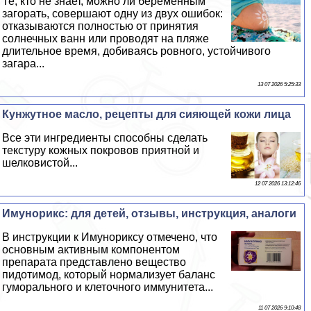
Те, кто не знает, можно ли беременным
загорать, совершают одну из двух ошибок:
отказываются полностью от принятия
солнечных ванн или проводят на пляже
длительное время, добиваясь ровного, устойчивого
загара...
13 07 2026 5:25:33
Кунжутное масло, рецепты для сияющей кожи лица
Все эти ингредиенты способны сделать
текстуру кожных покровов приятной и
шелковистой...
12 07 2026 13:12:46
Имунорикс: для детей, отзывы, инструкция, аналоги
В инструкции к Имунориксу отмечено, что
основным активным компонентом
препарата представлено вещество
пидотимод, который нормализует баланс
гумopaльного и клеточного иммунитета...
11 07 2026 9:10:48