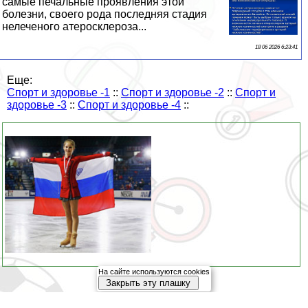
самые печальные проявления этой
болезни, своего рода последняя стадия
нелеченого атеросклероза...
18 06 2026 6:23:41
Еще:
Спорт и здоровье -1
::
Спорт и здоровье -2
::
Спорт и
здоровье -3
::
Спорт и здоровье -4
::
На сайте используются cookies
Закрыть эту плашку