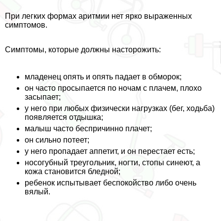
При легких формах аритмии нет ярко выраженных
симптомов.
Симптомы, которые должны насторожить:
младенец опять и опять падает в обморок;
он часто просыпается по ночам с плачем, плохо
засыпает;
у него при любых физически нагрузках (бег, ходьба)
появляется отдышка;
малыш часто беспричинно плачет;
он сильно потеет;
у него пропадает аппетит, и он перестает есть;
носогубный треугольник, ногти, стопы синеют, а
кожа становится бледной;
ребенок испытывает беспокойство либо очень
вялый.