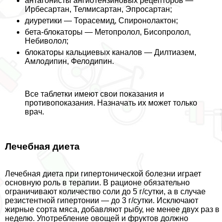
антагонисты ангиотензиновых рецепторов —
Ирбесартан, Телмисартан, Эпросартан;
диуретики — Торасемид, Спиронолактон;
бета-блокаторы — Метопролол, Бисопролол,
Небиволол;
блокаторы кальциевых каналов — Дилтиазем,
Амлодипин, Фелодипин.
Все таблетки имеют свои показания и
противопоказания. Назначать их может только
врач.
Лечебная диета
Лечебная диета при гипертонической болезни играет
основную роль в терапии. В рационе обязательно
ограничивают количество соли до 5 г/сутки, а в случае
резистентной гипертонии — до 3 г/сутки. Исключают
жирные сорта мяса, добавляют рыбу, не менее двух раз в
неделю. Употрeбление овощей и фруктов должно