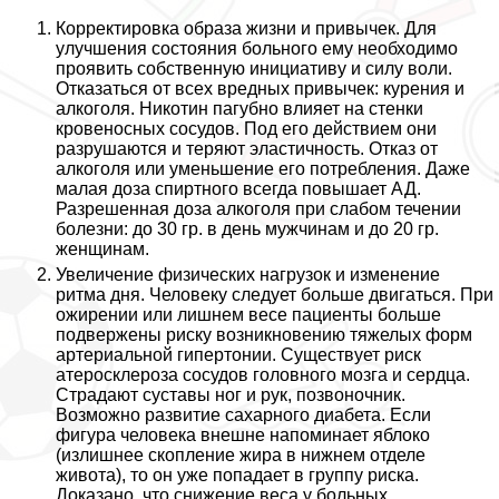
Корректировка образа жизни и привычек. Для
улучшения состояния больного ему необходимо
проявить собственную инициативу и силу воли.
Отказаться от всех вредных привычек: курения и
алкоголя. Никотин пагубно влияет на стенки
кровеносных сосудов. Под его действием они
разрушаются и теряют эластичность. Отказ от
алкоголя или уменьшение его потрeбления. Даже
малая доза спиртного всегда повышает АД.
Разрешенная доза алкоголя при слабом течении
болезни: до 30 гр. в день мужчинам и до 20 гр.
женщинам.
Увеличение физических нагрузок и изменение
ритма дня. Человеку следует больше двигаться. При
ожирении или лишнем весе пациенты больше
подвержены риску возникновению тяжелых форм
артериальной гипертонии. Существует риск
атеросклероза сосудов головного мозга и сердца.
Страдают суставы ног и рук, позвоночник.
Возможно развитие сахарного диабета. Если
фигура человека внешне напоминает яблоко
(излишнее скопление жира в нижнем отделе
живота), то он уже попадает в группу риска.
Доказано, что снижение веса у больных