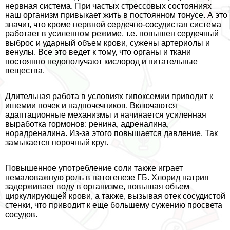
нервная система. При частых стрессовых состояниях
наш организм привыкает жить в постоянном тонусе. А это
значит, что кроме нервной сердечно-сосудистая система
работает в усиленном режиме, т.е. повышен сердечный
выброс и ударный объем крови, сужены артериолы и
венулы. Все это ведет к тому, что органы и ткани
постоянно недополучают кислород и питательные
вещества.
Длительная работа в условиях гипоксемии приводит к
ишемии почек и надпочечников. Включаются
адаптационные механизмы и начинается усиленная
выработка гормонов: ренина, адреналина,
норадреналина. Из-за этого повышается давление. Так
замыкается порочный круг.
Повышенное употрeбление соли также играет
немаловажную роль в патогенезе ГБ. Хлорид натрия
задерживает воду в организме, повышая объем
циркулирующей крови, а также, вызывая отек сосудистой
стенки, что приводит к еще большему сужению просвета
сосудов.