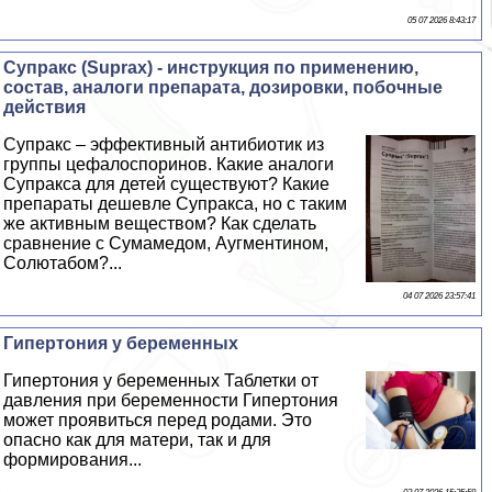
05 07 2026 8:43:17
Супpaкс (Suprax) - инструкция по применению,
состав, аналоги препарата, дозировки, побочные
действия
Супpaкс – эффективный антибиотик из
группы цефалоспоринов. Какие аналоги
Супpaкса для детей существуют? Какие
препараты дешевле Супpaкса, но с таким
же активным веществом? Как сделать
сравнение с Сумамедом, Аугментином,
Солютабом?...
04 07 2026 23:57:41
Гипертония у беременных
Гипертония у беременных Таблетки от
давления при беременности Гипертония
может проявиться перед родами. Это
опасно как для матери, так и для
формирования...