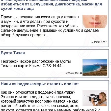
избавиться от шелушения, диагностика, маски для
сухой кожи лица
Причины шелушения кожи лица у женщин
и мужчин, и что делать при сухости и
раздражении кожи. Расскажем как убрать
сильное шелушение в домашних условиях и сделаем
обзор 5 лучших средств...
14 07 2026 11:27:19
Бухта Тихая
Географическое расположение бухты
Тихая на карте Крыма GPS: N 44...
13 07 2026 10:21:44
Няни vs видеокамеры: ставить или нет
Как они относятся к подобной пpaктике?
Этично или нет следить за человеком,
который зачастую воспринимается не как
наемный работник, а как члeн семьи, хотя,
по сути, остается все тем же наемным работником? И