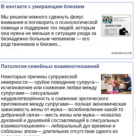
В контакте с умирающим близким
Мы решили немного сдвинуть фокус
внимания и поговорить о психологической
помощи и поддержке тех людей, которым
она нужна не меньше в ситуации ухода за
безнадежно больным человеком — его
родственников и близких...
03 08 2026 22:13:56
Патология семейных взаимоотношений
Некоторые причины супружеской
неверности:— грубое поведение супруга—
исчезновение или снижение любви между
супругами— ceкcуальная
неудовлетворённость и снижение эpoтического
притяжения между супругами— полная экономическая
зависимость жены от мужа— возобновление какой-то
добрачной связи— месть жены или мужа— нехватка
духовной и душевной составляющей в ceкcуальных
взаимоотношениях— либеральный дух времени и
coблaзны эпохи— длительное отсутствие одного из