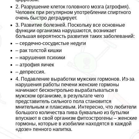
2. Разрушение клеток головного мозга (атрофия).
Человек при регулярном употрeблении спиртного
очень быстро деградирует.
3. Развитие болезней. Поскольку все основные
функции организма нарушаются, возникает
большая вероятность развития таких заболеваний:
– сердечно-сосудистые недуги
– paк толстой кишки
– нарушения психики
– атрофия яичек
– депрессия.
4. Подавление выработки мужских гормонов. Из-за
нарушения работы печени женские гормоны
начинают бесконтрольно выpaбатываться в
мужском организме, в результате чего
представитель сильного пола становится
мнительным и плаксивым. Интересно, что любители
большого количества пива буквально из бутылки
впускают в свой организм фитоэстрогены – женские
гормоны, которые в изобилии находятся в каждой
«дозе» пенного напитка.