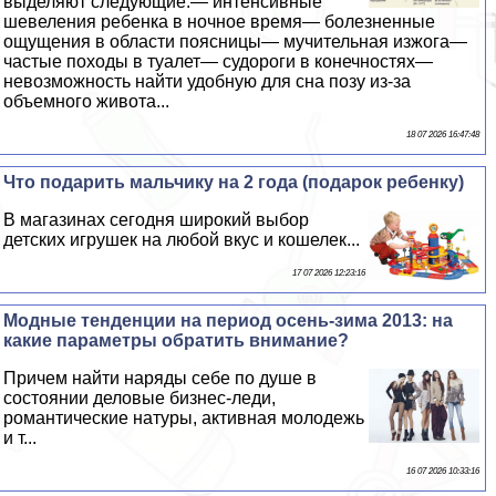
выделяют следующие:— интенсивные
шевеления ребенка в ночное время— болезненные
ощущения в области поясницы— мучительная изжога—
частые походы в туалет— судороги в конечностях—
невозможность найти удобную для сна позу из-за
объемного живота...
18 07 2026 16:47:48
Что подарить мальчику на 2 года (подарок ребенку)
В магазинах сегодня широкий выбор
детских игрушек на любой вкус и кошелек...
17 07 2026 12:23:16
Модные тенденции на период осень-зима 2013: на
какие параметры обратить внимание?
Причем найти наряды себе по душе в
состоянии деловые бизнес-леди,
романтические натуры, активная молодежь
и т...
16 07 2026 10:33:16