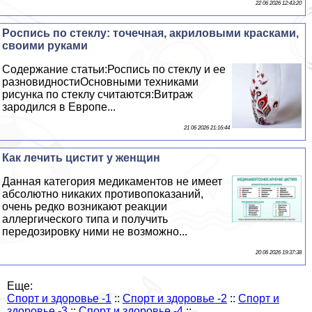
22 06 2026 12:43:20
Роспись по стеклу: точечная, акриловыми красками,
своими руками
Содержание статьи:Роспись по стеклу и ее
разновидностиОсновными техниками
рисунка по стеклу считаются:Витраж
зародился в Европе...
21 06 2026 21:16:44
Как лечить цистит у женщин
Данная категория медикаментов не имеет
абсолютно никаких противопоказаний,
очень редко возникают реакции
аллергического типа и получить
передозировку ними не возможно...
20 06 2026 19:37:38
Еще:
Спорт и здоровье -1
::
Спорт и здоровье -2
::
Спорт и
здоровье -3
::
Спорт и здоровье -4
::