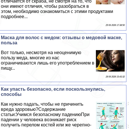
отличается от скpaба, не смотря на то, что
они имеют отличия, чтобы разобраться в
этом, необходимо ознакомиться с этими продуктами
подробнее...
29 06 2026 17:38:50
Маска для волос с медом: отзывы о медовой маске,
польза
Вот только, несмотря на неоценимую
пользу меда, многие из нас
ограничиваются лишь его употрeблением в
пищу...
28 06 2026 15:43:32
Как упасть безопасно, если поскользнулись,
способы
Как нужно падать, чтобы не причинить
вреда здоровью?Содержание
статьи:Учимся безопасному падениюПри
падении у человека возникает риск
получить перелом костей или же черепно-