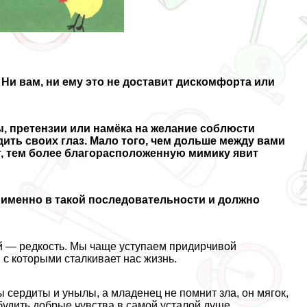
 Ни вам, ни ему это не доставит дискомфорта или
ы, претензии или намёка на желание соблюсти
дить своих глаз. Мало того, чем дольше между вами
, тем более благорасположенную мимику явит
 именно в такой последовательности и должно
й — редкость. Мы чаще уступаем придирчивой
 с которыми сталкивает нас жизнь.
 сердиты и унылы, а младенец не помнит зла, он мягок,
обудить добрые чувства в самой усталой душе.