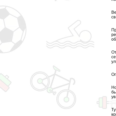
Ве
св
Пр
ре
об
От
се
ул
Оп
Но
бы
ув
Ту
ко