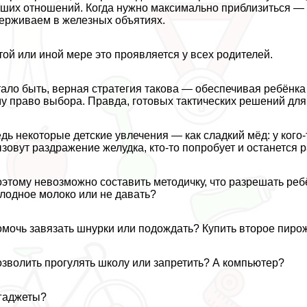
ших отношений. Когда нужно максимально приблизиться — о
ерживаем в железных объятиях.
той или иной мере это проявляется у всех родителей.
ало быть, верная стратегия такова — обеспечивая ребёнк
у право выбора. Правда, готовых тактических решений для 
дь некоторые детские увлечения — как сладкий мёд: у кого
зовут раздражение желудка, кто-то попробует и останется 
этому невозможно составить методичку, что разрешать реб
лодное молоко или не давать?
мочь завязать шнурки или подождать? Купить второе пирож
зволить прогулять школу или запретить? А компьютер?
гаджеты?