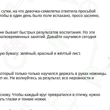
сутки, на что дeвoчка-семилетка ответила просьбой
тобы в один день было поле вспахано, просо засеяно,
 не бывает быстрых результатов воспитания. Но эти
ратковременных занятий. Давайте научимся сегодня
ю бумагу: зелёный, красный и жёлтый лист.
оторый только-только научился держать в руках ножницы.
т их. Не волнуйтесь за результат, все неровности и
снову. Чтобы каждый круг превратился в птичку, нужно
ь глазки и тонкие ножки.