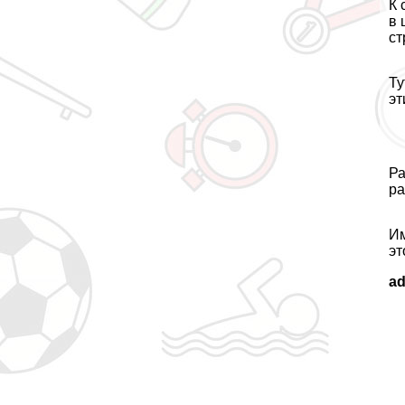
К 
в 
ст
Ту
эт
Ра
ра
Им
эт
a