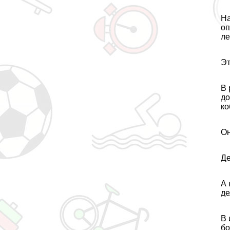
На
оп
ле
Эт
В 
до
ко
Он
Де
А 
де
В 
бо