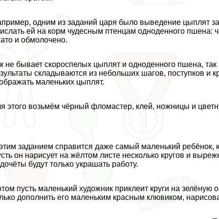
пример, одним из заданий царя было выведение цыплят за 
ислать ей на корм чудесным птенцам одноденного пшена: ч
ато и обмолочено.
к не бывает скороспелых цыплят и одноденного пшена, так
зультаты складываются из небольших шагов, поступков и к
ображать маленьких цыплят.
я этого возьмём чёрный фломастер, клей, ножницы и цветну
этим заданием справится даже самый маленький ребёнок, к
сть он нарисует на жёлтом листе несколько кругов и выреже
дочёты будут только украшать работу.
том пусть маленький художник приклеит круги на зелёную о
лько дополнить его маленьким красным клювиком, нарисоват