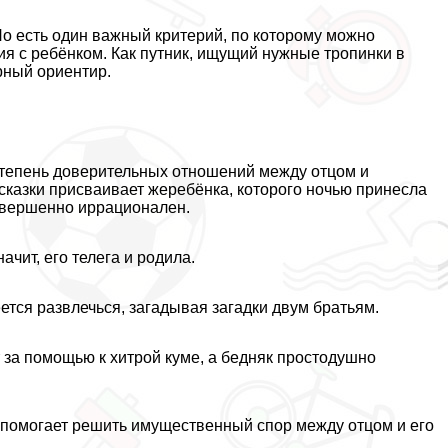
Но есть один важный критерий, по которому можно
я с ребёнком. Как путник, ищущий нужные тропинки в
рный ориентир.
степень доверительных отношений между отцом и
я сказки присваивает жеребёнка, которого ночью принесла
совершенно иррационален.
ачит, его телега и родила.
еется развлечься, загадывая загадки двум братьям.
т за помощью к хитрой куме, а бедняк простодушно
м помогает решить имущественный спор между отцом и его