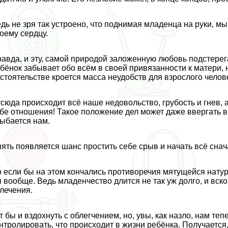
дь не зря так устроено, что поднимая младенца на руки, м
оему сердцу.
авда, и эту, самой природой заложенную любовь подстерег
бёнок забывает обо всём в своей привязанности к матери, н
стоятельстве кроется масса неудобств для взрослого челов
сюда происходит всё наше недовольство, грубость и гнев, 
бе отношения! Такое положение дел может даже ввергать в
ыбается нам.
ять появляется шанс простить себе срыв и начать всё снач
 если бы на этом кончались противоречия мятущейся натур
 вообще. Ведь младенчество длится не так уж долго, и вск
лечения.
т бы и вздохнуть с облегчением, но, увы, как назло, нам т
нтролировать, что происходит в жизни ребёнка. Получается,