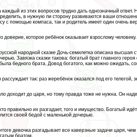
 каждый из этих вопросов трудно дать однозначный ответ. 
ределить, в нужную ли сторону развиваются ваши отношени
су с помощью компаса, так и родитель имеет один очень ве
о доверие, которое ребёнок оказывает взрослому человеку.
русской народной сказке Дочь-семилетка описана высшая 
черью. Завязка сказки такова: богатый брат главного геро
была бедного брата. Довод богатого, как можно ожидать, 
 рассуждает так: раз жеребёнок оказался под его телегой, зн
ло доходит до царя, но тому правда тоже не нужна. Он над
кто правильно их разгадает, того и имущество. Богатый идё
лится своей бедой с маленькой дочерью.
итоге дeвoчка разгадывает все каверзные задачи царя, че
гатым братом.