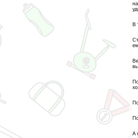
на
уд
В 
Ст
ем
Ве
вы
По
хо
По
По
А 