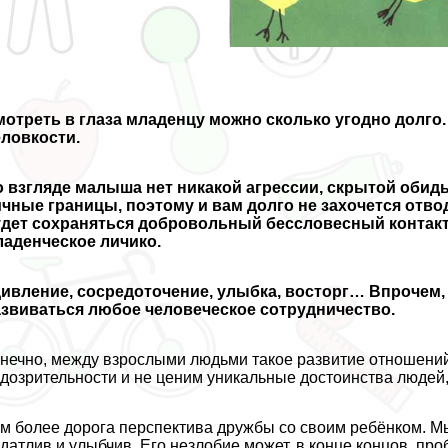
отреть в глаза младенцу можно сколько угодно долго.
ловкости.
 взгляде малыша нет никакой агрессии, скрытой обид
чные границы, поэтому и вам долго не захочется отво
удет сохраняться добровольный бессловесный контакт
аденческое личико.
ивление, сосредоточение, улыбка, восторг… Впрочем,
азвиваться любое человеческое сотрудничество.
нечно, между взрослыми людьми такое развитие отношени
дозрительности и не ценим уникальные достоинства людей,
м более дорога перспектива дружбы со своим ребёнком. Мы
датлив и улыбчив. Его незлобие может, в конце концов, пр