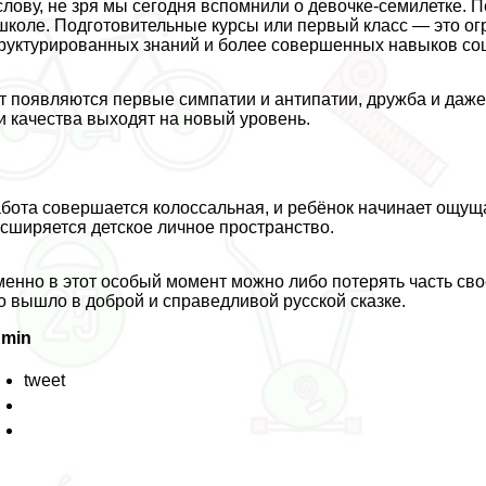
слову, не зря мы сегодня вспомнили о дeвoчке-семилетке.
школе. Подготовительные курсы или первый класс — это о
руктурированных знаний и более совершенных навыков со
т появляются первые симпатии и антипатии, дружба и даж
и качества выходят на новый уровень.
бота совершается колоссальная, и ребёнок начинает ощущать
сширяется детское личное прострaнcтво.
енно в этот особый момент можно либо потерять часть сво
о вышло в доброй и справедливой русской сказке.
dmin
tweet