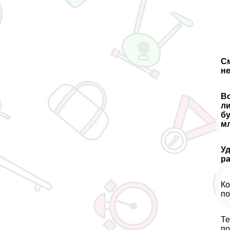
См
не
Во
ли
б
мл
Уд
р
Ко
по
Те
по