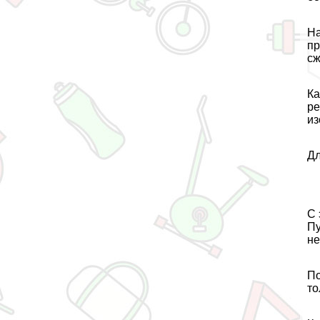
На
пр
сж
Ка
ре
из
Дл
С 
Пу
не
По
то