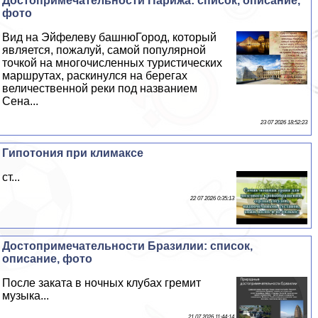
Достопримечательности Парижа: список, описание,
фото
Вид на Эйфелеву башнюГород, который
является, пожалуй, самой популярной
точкой на многочисленных туристических
маршрутах, раскинулся на берегах
величественной реки под названием
Сена...
23 07 2026 18:52:23
Гипотония при климaкcе
ст...
22 07 2026 0:35:13
Достопримечательности Бразилии: список,
описание, фото
После заката в ночных клубах гремит
музыка...
21 07 2026 11:44:14