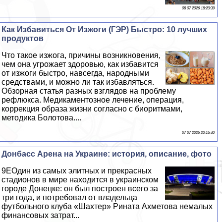
08 07 2026 18:20:39
Как Избавиться От Изжоги (ГЭР) Быстро: 10 лучших
продуктов
Что такое изжога, причины возникновения,
чем она угрожает здоровью, как избавится
от изжоги быстро, навсегда, народными
средствами, и можно ли так избавляться.
Обзорная статья разных взглядов на проблему
рефлюкса. Медикаментозное лечение, операция,
коррекция образа жизни согласно с биоритмами,
методика Болотова....
07 07 2026 20:16:30
Донбасс Арена на Украине: история, описание, фото
9EОдин из самых элитных и прекрасных
стадионов в мире находится в украинском
городе Донецке: он был построен всего за
три года, и потребовал от владельца
футбольного клуба «Шахтер» Рината Ахметова немалых
финансовых затрат...