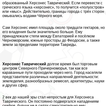
образованный Херсонес Таврический. Если перевести с
греческого языка «херсонес», то получится «полуостров»
или «мыс». Действительно, границы города с трёх сторон
омывались водами Чёрного моря.
Сам Херсонес имел площадь около тридцати гектаров, но
его владения были значительно больше. Ему
принадлежали степи между Евпаторией и посёлком
Черноморским, южные просторы до Феодосии, а также
земли за пределами территории Тавриды.
Херсонес Таврический
долгое время был торговым
центром Северного Причерноморья, так как все
караванные пути проходили через него. Город населяли
представители различных направлений деятельности:
земледелия, разнообразных ремесел, архитектуры, науки
и других сфер.
2 век до нашей эры стал непростым для Херсонеса
Таврического. Он постоянно подвергался нападениям
скифов, будучи не в силах самостоятельно ему