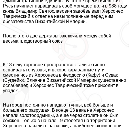
административной единицы. В это же время Киевская
Русь начинает наращивать своё могущество, и в 988 году
князь Владимир Святославович завоёвывает Херсонес
Таврический в ответ на невыполненные перед ним
обязательства Византийской Империи.
После этого две державы заключили между собой
весьма плодотворный союз.
К 13 веку торговое прострaнcтво стали активно
осваивать генуэзцы, и вскоре караванные пути
сместились из Херсонеса в Феодосию (Кафу) и Судак
(Сугдейю). Влияние Византийской Империи существенно
ослабевает, и Херсонес Таврический тоже приходит в
упадок.
На город постоянно нападают гунны, всё больше и
больше его разрушая. В конце 13 века на Херсонес
напали золотоордынцы, а ещё через столетие он был
сожжен. Только в начале 19 столетия на территории
Херсонеса начались раскопки, а наиболее активно они