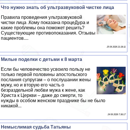
Что нужно знать об ультразвуковой чистке лица
Правила проведения ультразвуковой
чистки лица .Кому показана процеДypa и
какие проблемы она поможет решить?
Существующие противопоказания. Отзывы
пациентов....
25 06 2026 21:36:11
Милые поделки с детьми к 8 марта
Если бы человечество усвоило пользу не
только первой половины апостольского
послания супругам – о послушании жены
мужу, но и вторую его часть о
безраздельной любви мужа к жене, как
Христа к Церкви – даже до cмepти, то
нужды в особом женском празднике бы не было
никакой...
24 06 2026 7:36:17
Немыслимая судьба Татьяны