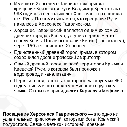
Именно в Херсонесе Таврическом принял
крещение Князь всея Руси Владимир Креститель в
988 году, и за несколько лет Христианство приняла
вся Русь. Поэтому считается, что крещение Руси
началось в Херсонесе Таврическом.
Херсонес Таврический является одним их самых
древних городов Крыма, уступив первое место
городу Керчь. После основание Керчи (Пантикапея),
через 150 лет, появился Херсонес.
Единственный древний город Крыма, в котором
сохранился древнегреческий амфитеатр.
Самый древний город на всей территории Крыма и
Киевской Руси, в котором был проложен
водопровод и канализация.
Первый город, в текстах которого, датируемых 860
годом, письменно нашли упоминания о русском
языке. Открытие принадлежит Кириллу и Мефодию.
Посещение Херсонеса Таврического
— это одно из
удивительных приключений, которыми богат Крымский
полуостров. Связь с великой историей, древние