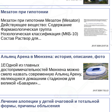
Мезатон при гипотонии
Мезатон при гипотонии Мезатон (Mesaton)
Действующее вещество: Содержание
Фармакологическая группа
Нозологическая классификация (МКБ-10)
Состав Раствор для...
20 07 2026 23:57:31
Альянц Арена в Мюнхена: история, описание, фото
1EОдной из главных
достопримечательностей Мюнхена можно
смело назвать современную Альянц Арену,
являющуюся домашним стадионом для
великой «Баварии»...
19 07 2026 7:51:13
Лечение алопеции у детей очаговой и тотальной
формы, причины облысения