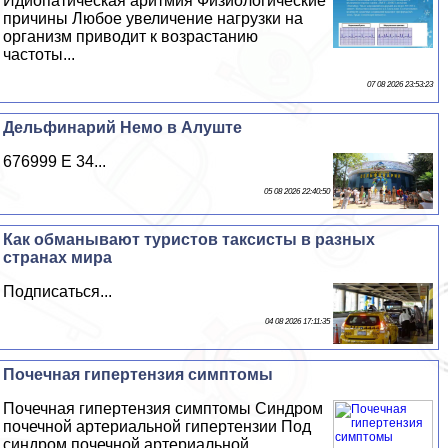
Идиопатическая аритмия Физиологические
причины Любое увеличение нагрузки на
организм приводит к возрастанию
частоты...
07 08 2026 23:53:23
Дельфинарий Немо в Алуште
676999 E 34...
05 08 2026 22:40:50
Как обманывают туристов таксисты в разных
странах мира
Подписаться...
04 08 2026 17:11:35
Почечная гипертензия симптомы
Почечная гипертензия симптомы Синдром
почечной артериальной гипертензии Под
синдром почечной артериальной