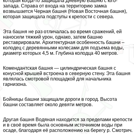
которая когда-то защищала Дневную Башню с юго-
запада. Справа от входа на территорию замка
возвышается Черная башня (Новая Восточная башня),
которая защищала подступы к крепости с севера.
Эта башня не раз отличалась во время сражений, ей
наносили тяжкий урон, однако, затем башню
реставрировали. Архитектурная особенность башни –
колодец с деревянными колесами для подъема воды,
диаметр которых 4,5 м. Глубина колодца 40 метров.
Комендантская башня — цилиндрическая башня с
конусной крышей встроена в северную стену. Эта башня
являлась смотровой площадкой для начальника
гарнизона.
Бойницы башни защищали дороги в город. Высота
башни составляет около девяти метров.
Другая башня Водяная находится за пределами крепости
и в своё время была основным источником воды при
осаде, благодаря её расположению на берегу р. Смотрич.