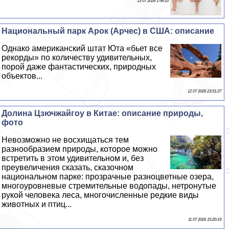
13 07 2026 1:56:10
Национальный парк Арок (Арчес) в США: описание
Однако американский штат Юта «бьет все
рекорды» по количеству удивительных,
порой даже фантастических, природных
объектов...
12 07 2026 23:51:27
Долина Цзючжайгоу в Китае: описание природы,
фото
Невозможно не восхищаться тем
разнообразием природы, которое можно
встретить в этом удивительном и, без
преувеличения сказать, сказочном
национальном парке: прозрачные разноцветные озера,
многоуровневые стремительные водопады, нетронутые
рукой человека леса, многочисленные редкие виды
животных и птиц...
11 07 2026 15:20:19