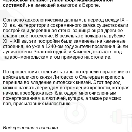
системой
, не имеющей аналогов в Европе.
Согласно археологическим данным, в период между IX –
XII вв. на территории современного замка существовали
постройки и деревянная стена, защищающая древнее
славянское поселение. В результате пожара на рубеже
XII – XIII вв. эти постройки были заменены на каменные
строения, но уже в 1240-ом году жители поселения были
aуничтожены Золотой ордой, и Каменец оказался под
татаро–монгольским игом примерно на столетие.
По прошествии столетия татары потерпели поражение от
войска великого князя Литовского Ольгерда и крепость
перешла во владение литовских князей. Этот период
можно назвать периодом возрождения крепости, которая
начала преображаться благодаря многочисленным
пожертвованиям шляхтичей, купцов, а также римских
пап, присылавших милостыню.
Вид крепости с востока