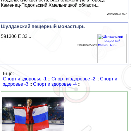
Каменец-Подольский Хмельницкой области...
20 06 2026 19:45:17
Шулданский пещерный монастырь
591306 E 33...
19 06 2026 22:45:59
Еще:
Спорт и здоровье -1
::
Спорт и здоровье -2
::
Спорт и
здоровье -3
::
Спорт и здоровье -4
::