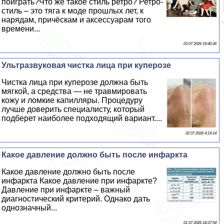
поиграть?Что же такое стиль ретро? Ретро-
стиль – это тяга к моде прошлых лет, к
нарядам, причёскам и аксессуарам того
времени...
03 07 2026 19:40:36
Ультразвуковая чистка лица при куперозе
Чистка лица при куперозе должна быть
мягкой, а средства — не травмировать
кожу и ломкие капилляры. Процедуру
лучше доверить специалисту, который
подберет наиболее подходящий вариант....
02 07 2026 4:19:14
Какое давление должно быть после инфаркта
Какое давление должно быть после
инфаркта Какое давление при инфаркте?
Давление при инфаркте – важный
диагностический критерий. Однако дать
однозначный...
01 07 2026 18:37:54