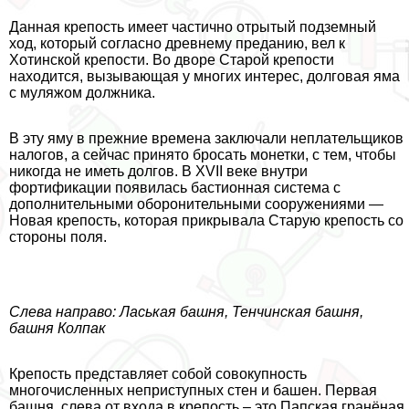
Данная крепость имеет частично отрытый подземный
ход, который согласно древнему преданию, вел к
Хотинской крепости. Во дворе Старой крепости
находится, вызывающая у многих интерес, долговая яма
с муляжом должника.
В эту яму в прежние времена заключали неплательщиков
налогов, а сейчас принято бросать монетки, с тем, чтобы
никогда не иметь долгов. В XVII веке внутри
фортификации появилась бастионная система с
дополнительными оборонительными сооружениями —
Новая крепость, которая прикрывала Старую крепость со
стороны поля.
Слева направо: Ласькая башня, Тенчинская башня,
башня Колпак
Крепость представляет собой совокупность
многочисленных неприступных стен и башен. Первая
башня, слева от входа в крепость – это Папская гранёная