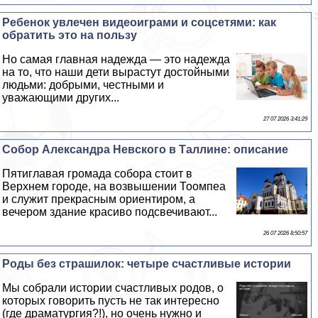
Ребенок увлечен видеоиграми и соцсетями: как
обратить это на пользу
Но самая главная надежда — это надежда
на то, что наши дети вырастут достойными
людьми: добрыми, честными и
уважающими других...
27 07 2026 3:41:29
Собор Александра Невского в Таллине: описание
Пятиглавая громада собора стоит в
Верхнем городе, на возвышении Тоомпеа
и служит прекрасным ориентиром, а
вечером здание красиво подсвечивают...
26 07 2026 8:50:57
Роды без страшилок: четыре счастливые истории
Мы собрали истории счастливых родов, о
которых говорить пусть не так интересно
(где драматургия?!), но очень нужно и