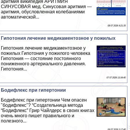
аритмия википедия АРИТМИЯ
СИНУСОВАЯ мед. Синусовая аритмия —
аритмия, обусловленная колебаниями
автоматической...
08 07 2026 4:21:35
Гипотония лечение медикаментозное у пожилых
Гипотония лечение медикаментозное у
пожилых Гипотония у пожилого человека
Гипотония — состояние постоянного
пониженного артериального давления.
Гипотония...
07 07 2026 13:34:40
Бодифлекс при гипертонии
Бодифлекс при гипертонии Чем опасен
"бодифлекс"? “Создательница метода
“Бодифлекс” Грир Чайлдерс в своих книгах
очень много пишет правильного и
полезного...
06 07 2026 3:17:40