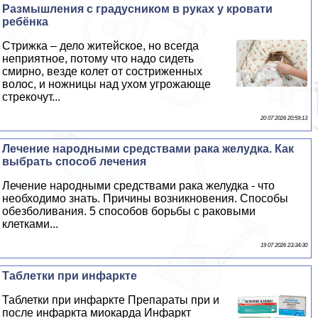
Размышления с градусником в руках у кровати
ребёнка
Стрижка – дело житейское, но всегда
неприятное, потому что надо сидеть
смирно, везде колет от состриженных
волос, и ножницы над ухом угрожающе
стрекочут...
20 07 2026 20:59:13
Лечение народными средствами paка желудка. Как
выбрать способ лечения
Лечение народными средствами paка желудка - что
необходимо знать. Причины возникновения. Способы
обезболивания. 5 способов борьбы с paковыми
клетками...
19 07 2026 23:34:30
Таблетки при инфаркте
Таблетки при инфаркте Препараты при и
после инфаркта миокарда Инфаркт