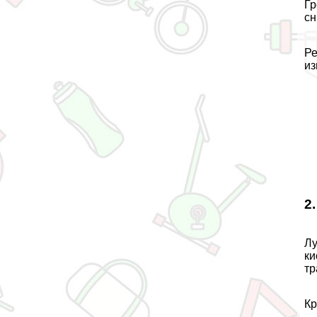
Гр
сн
Ре
из
2
Лу
ки
тp
Кр