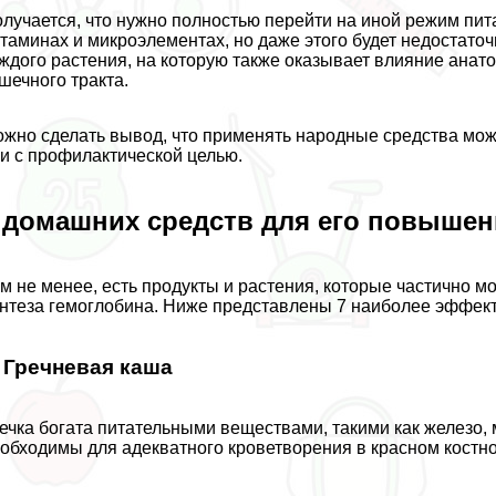
лучается, что нужно полностью перейти на иной режим пит
таминах и микроэлементах, но даже этого будет недостаточ
ждого растения, на которую также оказывает влияние анат
шечного тpaкта.
жно сделать вывод, что применять народные средства можн
и с профилактической целью.
 домашних средств для его повышен
м не менее, есть продукты и растения, которые частично 
нтеза гемоглобина. Ниже представлены 7 наиболее эффек
. Гречневая каша
ечка богата питательными веществами, такими как железо, м
обходимы для адекватного кроветворения в красном костно