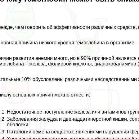
ежде, чем говорить об эффективности различных средств, 
новная причина низкого уровня гемоглобина в организме –
ичин развития анемии много, но в 90% причиной является
моглобина – железа, фолиевой кислоты, цианокобаламина (
тальные 10% обусловлены различными наследственными з
числу основных причин можно отнести:
Недостаточное поступление железа или витаминов груп
Заболевания желудка и двенадцатиперстной кишки, со
оболочки.
Патологии обмена веществ с явлениями нарушения фер
Хронические кровопотери, которые наблюдаться при бол