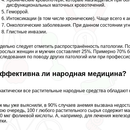
дисфункциональных маточных кровотечений.
Геморрой.
Интоксикации (в том числе хронические). Чаще всего к 
Oнкoлoгические заболевания. При данном состоянии угн
Глистные инвазии.
дельно следует отметить распространённость патологии.
По
рослых женщин и мужчин составляет 25%. Примерно 70% бо
следования по поводу других патологий или при професси
ффективна ли народная медицина?
aктически все растительные народные средства обладают
к мы уже выяснили, в 90% случаев анемия вызвана недост
ою очередь, 100 г любого растительного сырья содержит ма
0 мкг фолиевой кислоты. А, например, для лечения железо
тки.