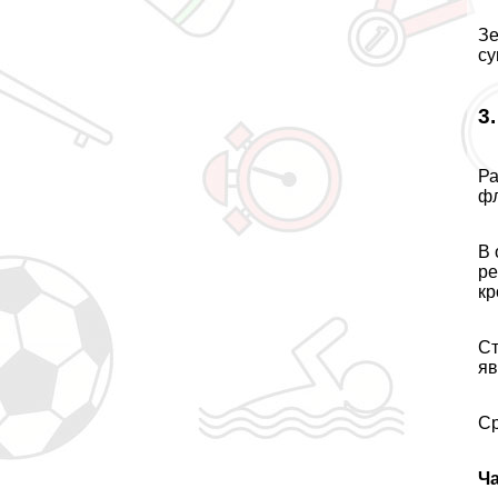
Зе
су
3
Ра
фл
В 
ре
кр
Ст
яв
Ср
Ч