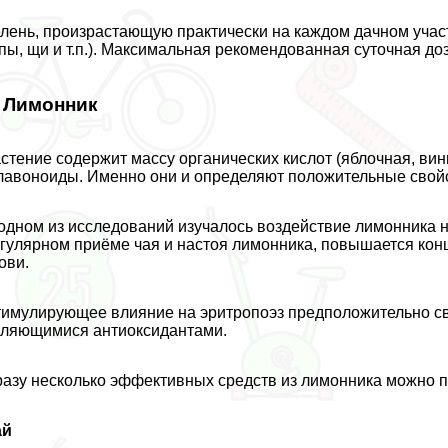
лень, произрастающую пpaктически на каждом дачном учас
пы, щи и т.п.). Максимальная рекомендованная суточная доза
. Лимонник
стение содержит массу органических кислот (яблочная, вин
авоноиды. Именно они и определяют положительные свой
одном из исследований
изучалось воздействие лимонника н
гулярном приёме чая и настоя лимонника, повышается кон
ови.
имулирующее влияние на эритропоэз предположительно св
ляющимися антиоксидантами.
азу несколько эффективных средств из лимонника можно п
ай