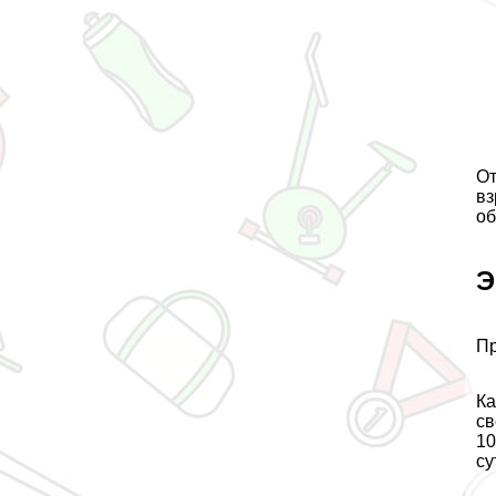
От
вз
об
Э
Пp
Ка
св
10
су