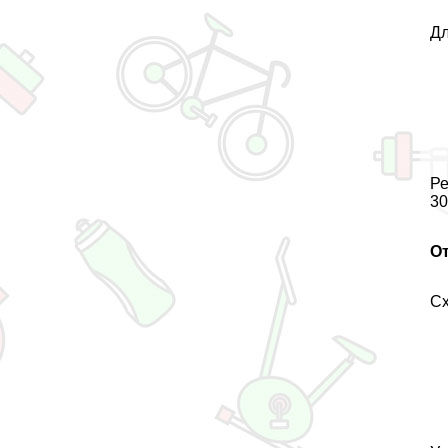
Дл
Ре
30
О
Сх