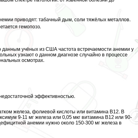
анемии приводят: табачный дым, соли тяжёлых металлов.
етается гемопоэз.
 данным учёных из США
частота встречаемости анемии у
льных узнают о данном диагнозе случайно в процессе
ональных осмотрах.
 недостаточной эффективностью.
атком железа, фолиевой кислоты или витамина B12. В
ксимум 9-11 мг железа или 0,05 мкг витамина B12 или 90-
дефицитной анемии нужно около 150-300 мг железа в