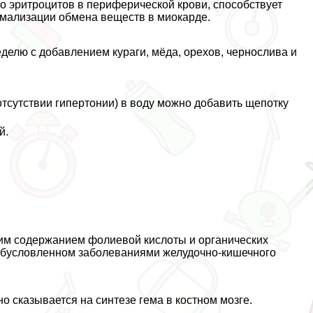
о эритроцитов в периферической крови, способствует
рмализации обмена веществ в миокарде.
делю с добавлением кураги, мёда, орехов, чернослива и
отсутствии гипертонии) в воду можно добавить щепотку
й.
оким содержанием фолиевой кислоты и органических
, обусловленном заболеваниями желудочно-кишечного
о сказывается на синтезе гема в костном мозге.