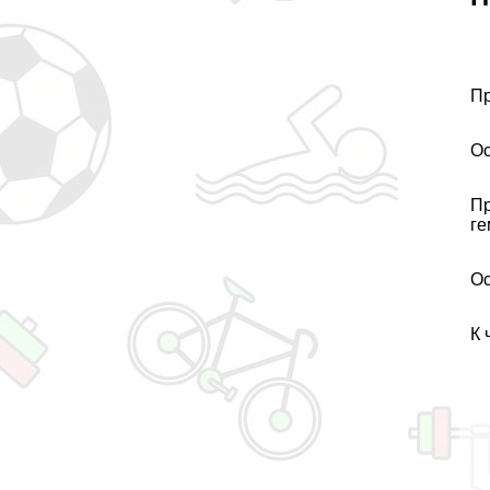
Пр
Ос
Пр
ге
Ос
К 