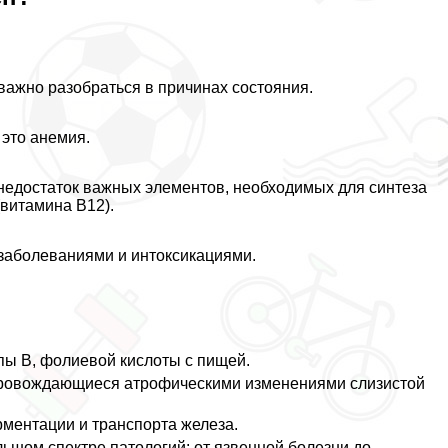
важно разобраться в причинах состояния.
 это
анемия
.
 недостаток важных элементов, необходимых для синтеза
витамина B12).
аболеваниями и интоксикациями.
пы В, фолиевой кислоты с пищей.
провождающиеся атрофическими изменениями слизистой
ментации и трaнcпорта железа.
ьшом спектре патологий: от язвенной болезни до