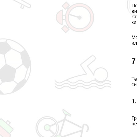
По
ви
ка
ки
Мо
ил
7
Те
си
1
Гр
не