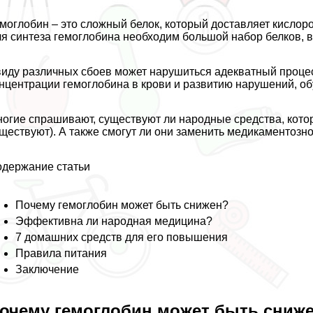
моглобин – это сложный белок, который доставляет кислоро
я синтеза гемоглобина необходим большой набор белков, 
иду различных сбоев может нарушиться адекватный процес
нцентрации гемоглобина в крови и развитию нарушений, об
огие спрашивают, существуют ли народные средства, кот
ществуют). А также смогут ли они заменить медикаментозное
держание статьи
Почему гемоглобин может быть снижен?
Эффективна ли народная медицина?
7 домашних средств для его повышения
Правила питания
Заключение
очему гемоглобин может быть сниж