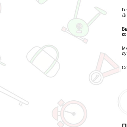
Ге
Дл
Вв
ко
Мн
су
Со
П