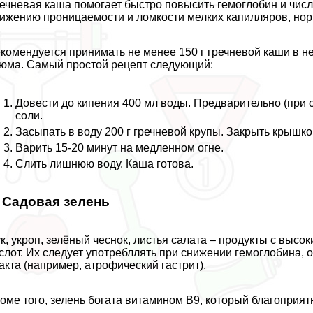
ечневая каша помогает быстро повысить гемоглобин и числ
ижению проницаемости и ломкости мелких капилляров, но
комендуется принимать не менее 150 г гречневой каши в не
юма. Самый простой рецепт следующий:
Довести до кипения 400 мл воды. Предварительно (при 
соли.
Засыпать в воду 200 г гречневой крупы. Закрыть крышко
Варить 15-20 минут на медленном огне.
Слить лишнюю воду. Каша готова.
. Садовая зелень
к, укроп, зелёный чеснок, листья салата – продукты с выс
слот. Их следует употрeбллять при снижении гемоглобина
aкта (например, атрофический гастрит).
оме того, зелень богата витамином В9, который благоприятн