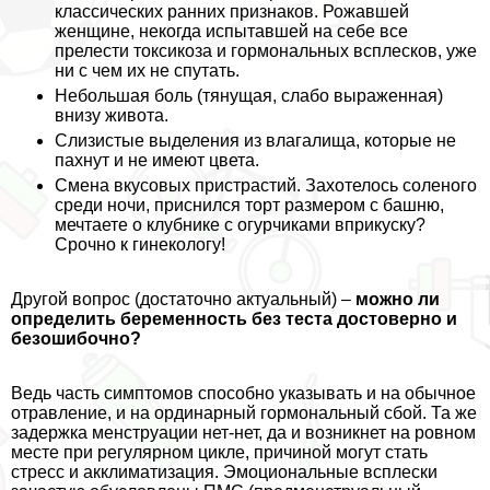
классических ранних признаков. Рожавшей
женщине, некогда испытавшей на себе все
прелести токсикоза и гормональных всплесков, уже
ни с чем их не спутать.
Небольшая боль (тянущая, слабо выраженная)
внизу живота.
Слизистые выделения из влагалища, которые не
пахнут и не имеют цвета.
Смена вкусовых пристрастий. Захотелось соленого
среди ночи, приснился торт размером с башню,
мечтаете о клубнике с огурчиками вприкуску?
Срочно к гинекологу!
Другой вопрос (достаточно актуальный) –
можно ли
определить беременность без теста достоверно и
безошибочно?
Ведь часть симптомов способно указывать и на обычное
отравление, и на ординарный гормональный сбой. Та же
задержка мeнcтpуации нет-нет, да и возникнет на ровном
месте при регулярном цикле, причиной могут стать
стресс и акклиматизация. Эмоциональные всплески