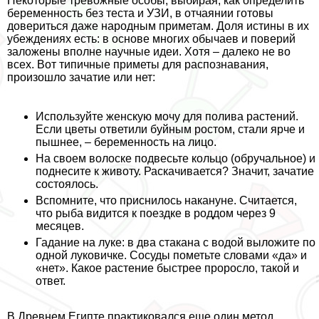
Некоторые тревожные особы, выбирая, как определить
беременность без теста и УЗИ, в отчаянии готовы
довериться даже народным приметам. Доля истины в их
убеждениях есть: в основе многих обычаев и поверий
заложены вполне научные идеи. Хотя – далеко не во
всех. Вот типичные приметы для распознавания,
произошло зачатие или нет:
Используйте женскую мочу для полива растений.
Если цветы ответили буйным ростом, стали ярче и
пышнее, – беременность на лицо.
На своем волоске подвесьте кольцо (обручальное) и
поднесите к животу. Раскачивается? Значит, зачатие
состоялось.
Вспомните, что приснилось накануне. Считается,
что рыба видится к поездке в роддом через 9
месяцев.
Гадание на луке: в два стакана с водой выложите по
одной луковичке. Сосуды пометьте словами «да» и
«нет». Какое растение быстрее проросло, такой и
ответ.
В Древнем Египте пpaктиковался еще один метод,