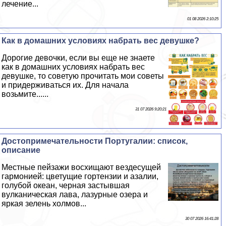
лечение...
01 08 2026 2:10:25
Как в домашних условиях набрать вес дeвyшке?
Дорогие дeвoчки, если вы еще не знаете
как в домашних условиях набрать вес
дeвyшке, то советую прочитать мои советы
и придерживаться их. Для начала
возьмите......
31 07 2026 9:20:21
Достопримечательности Португалии: список,
описание
Местные пейзажи восхищают вездесущей
гармонией: цветущие гортензии и азалии,
гoлyбой океан, черная застывшая
вулканическая лава, лазурные озера и
яркая зелень холмов...
30 07 2026 16:41:28