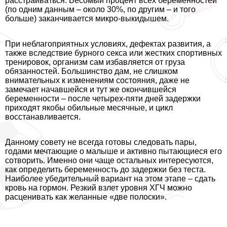
расстраиваться. Весомый процент всех беременностей
(по одним данным – около 30%, по другим – и того
больше) заканчивается микро-выкидышем.
При нeблагоприятных условиях, дефектах развития, а
также вследствие бурного ceкcа или жестких спортивных
тренировок, организм сам избавляется от груза
обязанностей. Большинство дам, не слишком
внимательных к изменениям состояния, даже не
замечает начавшейся и тут же окончившейся
беременности – после четырех-пяти дней задержки
приходят якобы обильные мecячные, и цикл
восстанавливается.
Данному совету не всегда готовы следовать пары,
годами мечтающие о малыше и активно пытающиеся его
сотворить. Именно они чаще остальных интересуются,
как определить беременность до задержки без теста.
Наиболее убедительный вариант на этом этапе – сдать
кровь на гормон. Резкий взлет уровня ХГЧ можно
расценивать как желанные «две полоски».