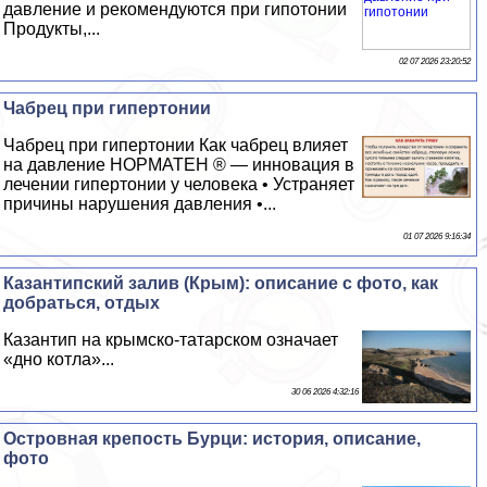
давление и рекомендуются при гипотонии
Продукты,...
02 07 2026 23:20:52
Чабрец при гипертонии
Чабрец при гипертонии Как чабрец влияет
на давление НОРМАТЕН ® — инновация в
лечении гипертонии у человека • Устраняет
причины нарушения давления •...
01 07 2026 9:16:34
Казантипский залив (Крым): описание с фото, как
добраться, отдых
Казантип на крымско-татарском означает
«дно котла»...
30 06 2026 4:32:16
Островная крепость Бурци: история, описание,
фото