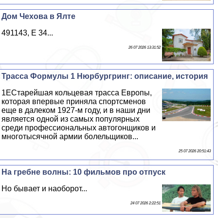
Дом Чехова в Ялте
491143, E 34...
26 07 2026 13:31:52
Трасса Формулы 1 Нюрбургринг: описание, история
1EСтарейшая кольцевая трасса Европы,
которая впервые приняла спортсменов
еще в далеком 1927-м году, и в наши дни
является одной из самых популярных
среди профессиональных автогонщиков и
многотысячной армии болельщиков...
25 07 2026 20:51:43
На гребне волны: 10 фильмов про отпуск
Но бывает и наоборот...
24 07 2026 2:22:51