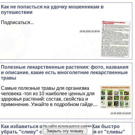
Как не попастьcя на удочку мошенникам в
путешествии
Подписаться...
24 06 2026 10:39:54
Полезные лекарственные растения: фото, названия
и описание, какие есть многолетние лекарственные
травы
Самые полезные травы для организма
человека -топ из 10 наиболее ценных для
здоровья растений: состав, свойства и
применение. Узнайте в подробном гайде....
23 06 2026 10:18:28
Как избавиться от "сливки" на носу? Как быстро
На сайте используются cookies
Закрыть эту плашку
убрать "сливу" с носа? Как избавиться от "сливы"