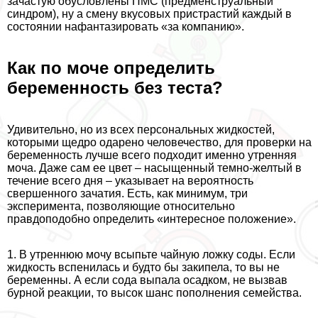
зачастую обусловлены ПМС (предмeнcтpуальный
синдром), ну а смену вкусовых пристрастий каждый в
состоянии нафантазировать «за компанию».
Как по моче определить
беременность без теста?
Удивительно, но из всех персональных жидкостей,
которыми щедро одарено человечество, для проверки на
беременность лучше всего подходит именно утренняя
моча. Даже сам ее цвет – насыщенный темно-желтый в
течение всего дня – указывает на вероятность
свершенного зачатия. Есть, как минимум, три
эксперимента, позволяющие относительно
правдоподобно определить «интересное положение».
1. В утреннюю мочу всыпьте чайную ложку соды. Если
жидкость вспенилась и будто бы закипела, то вы не
беременны. А если сода выпала осадком, не вызвав
бурной реакции, то высок шанс пополнения семейства.