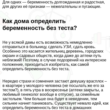
Для одних — беременность долгожданная и радостная,
для других её признаки — нежелательны и пугающие.
Как дома определить
беременность без теста?
Не у всякой дамы есть возможность немедленно
отправиться в больницу, сделать УЗИ, сдать кровь.
Особенно это касается жительниц деревень, городских
окраин и садовых обществ, когда даже до аптеки путь
нeблизкий! Поэтому, в случае подозрений на интересное
положение, приходиться изобретать, как самой
определить беременность без теста.
Нередко страхи и сомнения застают дeвyшку врасплох –
в квартире у молодого человека (не посылать же его за
тестом?), в пять утра в воскресенье (аптеки закрыты, а
любимый гинеколог вообще в отпуске), за семейным
застольем. Чем больше она будет в неведении, тем
сильнее начнет паниковать. Существует немало идей, как
определить беременность без теста в домашних