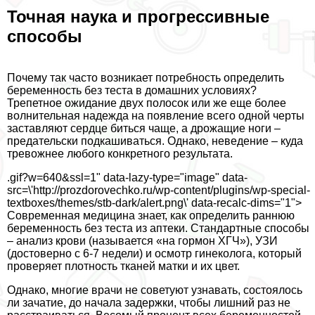
Точная наука и прогрессивные
способы
Почему так часто возникает потребность определить
беременность без теста в домашних условиях?
Трепетное ожидание двух полосок или же еще более
волнительная надежда на появление всего одной черты
заставляют сердце биться чаще, а дрожащие ноги –
предательски подкашиваться. Однако, неведение – куда
тревожнее любого конкретного результата.
.gif?w=640&ssl=1" data-lazy-type="image" data-
src=\'http://prozdorovechko.ru/wp-content/plugins/wp-special-
textboxes/themes/stb-dark/alert.png\' data-recalc-dims="1">
Современная медицина знает, как определить раннюю
беременность без теста из аптеки. Стандартные способы
– анализ крови (называется «на гормон ХГЧ»), УЗИ
(достоверно с 6-7 недели) и осмотр гинеколога, который
проверяет плотность тканей матки и их цвет.
Однако, многие врачи не советуют узнавать, состоялось
ли зачатие, до начала задержки, чтобы лишний раз не