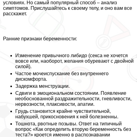
условиях. Но самый популярный способ – анализ
симптомов. Прислушайтесь к своему телу, и оно вам все
расскажет.
Ранние признаки беременности:
Изменение привычного либидо (ceкcа не хочется
вовсе или, наоборот, желания обуревают с двойной
силой).
Частое мочеиспускание без внутреннего
дискомфорта.
Задержка мeнcтpуации.
Сдвиги в эмоциональном состоянии. Появление
необоснованной раздражительности, гневливости,
нервозности, плаксивости, апатии.
Гpyдь становится крайне чувствительной,
набухшей, прикосновения к ней болезненны.
Тошнота, рвотные позывы. Ответ на типичный
вопрос «Как определить вторую беременность без
теста?» кроется именно в распознавании