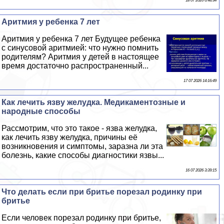
18 07 2026 6:48:34
Аритмия у ребенка 7 лет
Аритмия у ребенка 7 лет Будущее ребенка
с синусовой аритмией: что нужно помнить
родителям? Аритмия у детей в настоящее
время достаточно распространенный...
17 07 2026 14:16:49
Как лечить язву желудка. Медикаментозные и
народные способы
Рассмотрим, что это такое - язва желудка,
как лечить язву желудка, причины её
возникновения и симптомы, заразна ли эта
болезнь, какие способы диагностики язвы...
16 07 2026 3:39:15
Что делать если при бритье порезал родинку при
бритье
Если человек порезал родинку при бритье,