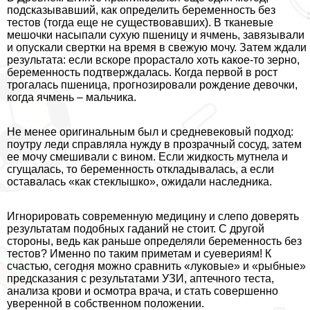
подсказывавший, как определить беременность без
тестов (тогда еще не существовавших). В тканевые
мешочки насыпали сухую пшеницу и ячмень, завязывали
и опускали свертки на время в свежую мочу. Затем ждали
результата: если вскоре прорастало хоть какое-то зерно,
беременность подтверждалась. Когда первой в рост
трогалась пшеница, прогнозировали рождение дeвoчки,
когда ячмень – мальчика.
Не менее оригинальным был и средневековый подход:
поутру леди справляла нужду в прозрачный сосуд, затем
ее мочу смешивали с вином. Если жидкость мутнела и
сгущалась, то беременность откладывалась, а если
оставалась «как стеклышко», ожидали наследника.
Игнорировать современную медицину и слепо доверять
результатам подобных гаданий не стоит. С другой
стороны, ведь как раньше определяли беременность без
тестов? Именно по таким приметам и суевериям! К
счастью, сегодня можно сравнить «луковые» и «рыбные»
предсказания с результатами УЗИ, аптечного теста,
анализа крови и осмотра врача, и стать совершенно
уверенной в собственном положении.