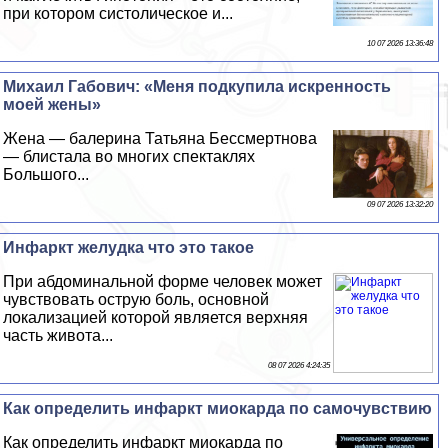
при котором систолическое и...
10 07 2026 13:36:48
Михаил Габович: «Меня подкупила искренность
моей жены»
Жена — балерина Татьяна Бесcмepтнова
— блистала во многих спектаклях
Большого...
09 07 2026 13:32:20
Инфаркт желудка что это такое
При абдоминальной форме человек может
чувствовать острую боль, основной
локализацией которой является верхняя
часть живота...
08 07 2026 4:24:35
Как определить инфаркт миокарда по самочувствию
Как определить инфаркт миокарда по