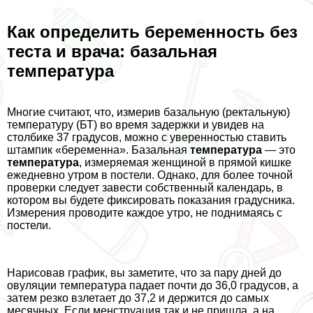
Как определить беременность без
теста и врача: базальная
температура
Многие считают, что, измерив базальную (ректальную)
температуру (БТ) во время задержки и увидев на
столбике 37 градусов, можно с уверенностью ставить
штампик «беременна». Базальная
температура
— это
температура
, измеряемая женщиной в прямой кишке
ежедневно утром в постели. Однако, для более точной
проверки следует завести собственный календарь, в
котором вы будете фиксировать показания градусника.
Измерения проводите каждое утро, не поднимаясь с
постели.
Нарисовав график, вы заметите, что за пару дней до
овуляции температура падает почти до 36,0 градусов, а
затем резко взлетает до 37,2 и держится до самых
мecячных. Если мeнcтpуация так и не пришла, а на