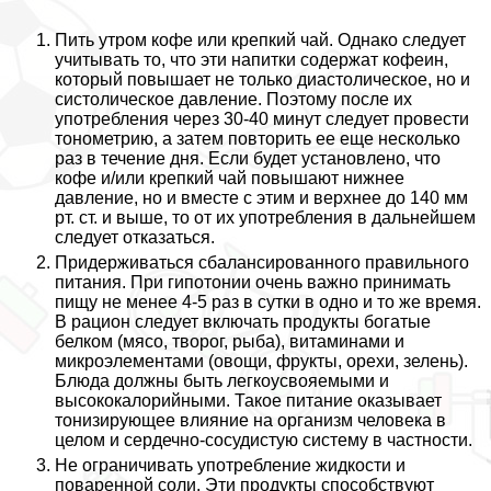
Пить утром кофе или крепкий чай. Однако следует
учитывать то, что эти напитки содержат кофеин,
который повышает не только диастолическое, но и
систолическое давление. Поэтому после их
употрeбления через 30-40 минут следует провести
тонометрию, а затем повторить ее еще несколько
раз в течение дня. Если будет установлено, что
кофе и/или крепкий чай повышают нижнее
давление, но и вместе с этим и верхнее до 140 мм
рт. ст. и выше, то от их употрeбления в дальнейшем
следует отказаться.
Придерживаться сбалансированного правильного
питания. При гипотонии очень важно принимать
пищу не менее 4-5 раз в сутки в одно и то же время.
В рацион следует включать продукты богатые
белком (мясо, творог, рыба), витаминами и
микроэлементами (овощи, фрукты, орехи, зелень).
Блюда должны быть легкоусвояемыми и
высококалорийными. Такое питание оказывает
тонизирующее влияние на организм человека в
целом и сердечно-сосудистую систему в частности.
Не ограничивать употрeбление жидкости и
поваренной соли. Эти продукты способствуют