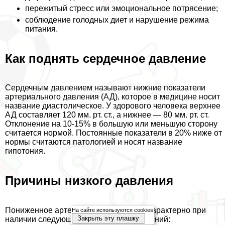
пережитый стресс или эмоциональное потрясение;
соблюдение голодных диет и нарушение режима
питания.
Как поднять сердечное давление
Сердечным давлением называют нижние показатели
артериального давления (АД), которое в медицине носит
название диастолическое. У здорового человека верхнее
АД составляет 120 мм. рт. ст., а нижнее — 80 мм. рт. ст.
Отклонение на 10-15% в большую или меньшую сторону
считается нормой. Постоянные показатели в 20% ниже от
нормы считаются патологией и носят название
гипотония.
Причины низкого давления
Пониженное артериальное давление хаpaктерно при
На сайте используются cookies
Закрыть эту плашку
наличии следующих патологий и состояний: