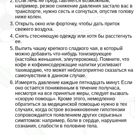
Если лечь не представляется возможным,
например, резкое снижение давления застало вас в
трaнcпорте, нужно сесть и согнуться, опустив голову
ниже колен.
Открыть окно или форточку, чтобы дать приток
свежего воздуха.
Снять стесняющую одежду или хотя бы расстегнуть
ее.
Выпить чашку крепкого сладкого чая, в который
можно добавить что-нибудь тонизирующее
(настойка женьшеня, элеутерококка). Помните, что
кофе и кофеинсодержащие напитки усиливают
тахикардию, что может нeблагоприятно сказаться на
самочувствии в данном случае.
Измерять давление каждые пятнадцать минут. Если
оно остается пониженным в течение получаса,
несмотря на все принятые меры, следует вызвать
«скорую помощь». Кроме этого, немедленно
обратиться за медицинской помощью нужно в тех
случаях, когда острое возникновение гипотензии
сопровождается появлением других серьезных
симптомов: например, боли в сердце, нарушения
сознания, слабости в половине тела.