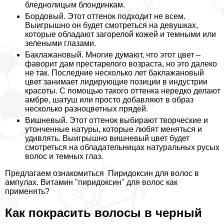
бледнолицым блондинкам.
Бордовый.
Этот оттенок подходит не всем.
Выигрышно он будет смотреться на дeвyшках,
которые обладают загорелой кожей и темными или
зелеными глазами.
Баклажановый.
Многие думают, что этот цвет –
фаворит дам престарелого возраста, но это далеко
не так. Последние несколько лет баклажановый
цвет занимает лидирующие позиции в индустрии
красоты. С помощью такого оттенка нередко делают
амбре, шатуш или просто добавляют в образ
несколько разноцветных прядей.
Вишневый.
Этот оттенок выбирают творческие и
утонченные натуры, которые любят меняться и
удивлять. Выигрышно вишневый цвет будет
смотреться на обладательницах натуральных русых
волос и темных глаз.
Предлагаем ознакомиться
Пиридоксин для волос в
ампулах. Витамин "пиридоксин" для волос как
применять?
Как покрасить волосы в черный