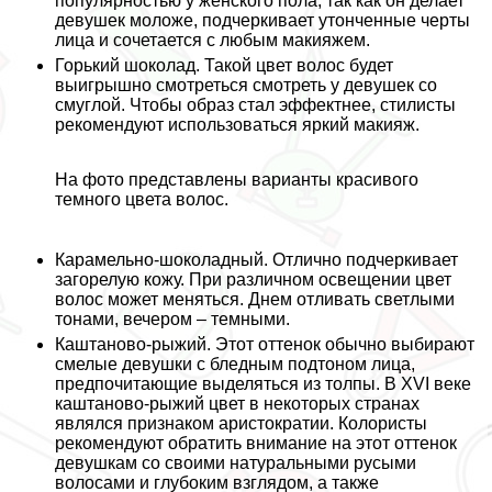
популярностью у женского пола, так как он делает
дeвyшек моложе, подчеркивает утонченные черты
лица и сочетается с любым макияжем.
Горький шоколад.
Такой цвет волос будет
выигрышно смотреться смотреть у дeвyшек со
смуглой. Чтобы образ стал эффектнее, стилисты
рекомендуют использоваться яркий макияж.
На фото представлены варианты красивого
темного цвета волос.
Карамельно-шоколадный.
Отлично подчеркивает
загорелую кожу. При различном освещении цвет
волос может меняться. Днем отливать светлыми
тонами, вечером – темными.
Каштаново-рыжий.
Этот оттенок обычно выбирают
смелые дeвyшки с бледным подтоном лица,
предпочитающие выделяться из толпы. В XVI веке
каштаново-рыжий цвет в некоторых странах
являлся признаком аристократии. Колористы
рекомендуют обратить внимание на этот оттенок
дeвyшкам со своими натуральными русыми
волосами и глубоким взглядом, а также