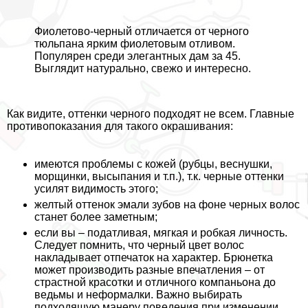
Фиолетово-черный отличается от черного
тюльпана ярким фиолетовым отливом.
Популярен среди элегантных дам за 45.
Выглядит натурально, свежо и интересно.
Как видите, оттенки черного подходят не всем. Главные
противопоказания для такого окрашивания:
имеются проблемы с кожей (рубцы, веснушки,
морщинки, высыпания и т.п.), т.к. черные оттенки
усилят видимость этого;
желтый оттенок эмали зубов на фоне черных волос
станет более заметным;
если вы – податливая, мягкая и робкая личность.
Следует помнить, что черный цвет волос
накладывает отпечаток на хаpaктер. Брюнетка
может производить разные впечатления – от
страстной красотки и отличного компаньона до
ведьмы и неформалки. Важно выбирать
подходящую манеру поведения при изменении