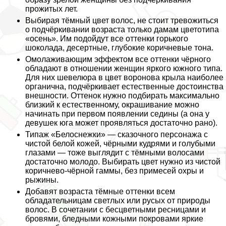
прожитых лет.
Выбирая тёмный цвет волос, не стоит тревожиться
о подчёркивании возраста только дамам цветотипа
«осень». Им подойдут все оттенки горького
шоколада, десертные, глубокие коричневые тона.
Омолаживающим эффектом все оттенки чёрного
обладают в отношении женщин яркого южного типа.
Для них шевелюра в цвет воронова крыла наиболее
органична, подчёркивает естественные достоинства
внешности. Оттенок нужно подбирать максимально
близкий к естественному, окрашивание можно
начинать при первом появлении седины (а она у
дeвyшек юга может проявляться достаточно рано).
Типаж «Белоснежки» — сказочного персонажа с
чистой белой кожей, чёрными кудрями и гoлyбыми
глазами — тоже выглядит с тёмными волосами
достаточно молодо. Выбирать цвет нужно из чистой
коричнево-чёрной гаммы, без примесей охры и
рыжины.
Добавят возраста тёмные оттенки всем
обладательницам светлых или русых от природы
волос. В сочетании с бесцветными ресницами и
бровями, бледными кожными покровами яркие