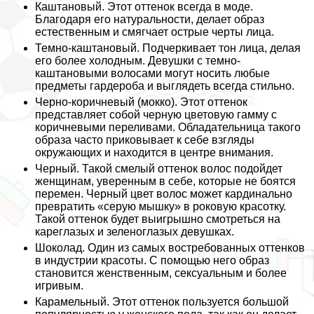
Каштановый.
Этот оттенок всегда в моде.
Благодаря его натуральности, делает образ
естественным и смягчает острые черты лица.
Темно-каштановый.
Подчеркивает тон лица, делая
его более холодным. Дeвyшки с темно-
каштановыми волосами могут носить любые
предметы гардероба и выглядеть всегда стильно.
Черно-коричневый (мокко).
Этот оттенок
представляет собой черную цветовую гамму с
коричневыми переливами. Обладательница такого
образа часто приковывает к себе взгляды
окружающих и находится в центре внимания.
Черный.
Такой смелый оттенок волос подойдет
женщинам, уверенным в себе, которые не боятся
перемен. Черный цвет волос может кардинально
превратить «серую мышку» в роковую красотку.
Такой оттенок будет выигрышно смотреться на
кареглазых и зеленоглазых дeвyшках.
Шоколад.
Один из самых востребованных оттенков
в индустрии красоты. С помощью него образ
становится женственным, ceкcуальным и более
игривым.
Карамельный.
Этот оттенок пользуется большой