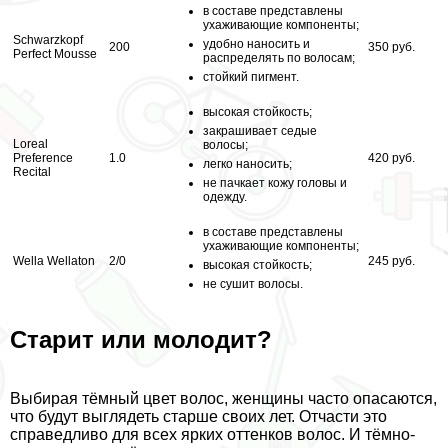
в составе представлены
ухаживающие компоненты;
Schwarzkopf
удобно наносить и
200
350 руб.
Perfect Mousse
распределять по волосам;
стойкий пигмент.
высокая стойкость;
закрашивает седые
Loreal
волосы;
Preference
1.0
420 руб.
легко наносить;
Recital
не пачкает кожу головы и
одежду.
в составе представлены
ухаживающие компоненты;
Wella Wellaton
2/0
245 руб.
высокая стойкость;
не сушит волосы.
Старит или молодит?
Выбирая тёмный цвет волос, женщины часто опасаются,
что будут выглядеть старше своих лет. Отчасти это
справедливо для всех ярких оттенков волос. И тёмно-