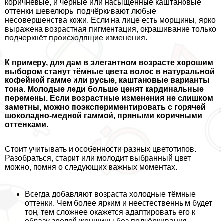
коричневые, и чёрные или насыщенные каштановые
оттенки шевелюры подчёркивают любые
несовершенства кожи. Если на лице есть морщины, ярко
выражена возрастная пигментация, окрашивание только
подчеркнёт происходящие изменения.
К примеру, для дам в элегантном возрасте хорошим
выбором станут тёмные цвета волос в натуральной
кофейной гамме или русые, каштановые варианты
тона. Молодые леди больше ценят кардинальные
перемены. Если возрастные изменения не слишком
заметны, можно поэкспериментировать с горячей
шоколадно-медной гаммой, пряными коричными
оттенками.
Стоит учитывать и особенности разных цветотипов.
Разобраться, старит или молодит выбранный цвет
можно, помня о следующих важных моментах.
Всегда добавляют возраста холодные тёмные
оттенки. Чем более ярким и неестественным будет
тон, тем сложнее окажется адаптировать его к
образу зрелой женщины без подчёркивания