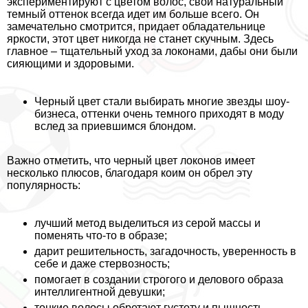
экспериментируют с цветом волос, свой натуральный
темный оттенок всегда идет им больше всего. Он
замечательно смотрится, придает обладательнице
яркости, этот цвет никогда не станет скучным. Здесь
главное – тщательный уход за локонами, дабы они были
сияющими и здоровыми.
Черный цвет стали выбирать многие звезды шоу-
бизнеса, оттенки очень темного приходят в моду
вслед за приевшимся блондом.
Важно отметить, что черный цвет локонов имеет
несколько плюсов, благодаря коим он обрел эту
популярность:
лучший метод выделиться из серой массы и
поменять что-то в образе;
дарит решительность, загадочность, уверенность в
себе и даже стepвозность;
помогает в создании строгого и делового образа
интеллигентной дeвyшки;
тонкие волосы обретают густоту и пышность.