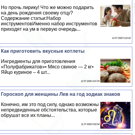
Но прочь лирику! Что же можно подарить
на день рождения своему отцу?
Содержание статьи:Набор
инструментовИменно набор инструментов
приходят на ум в первую очередь...
13 07 2026 5:10:18
Как приготовить вкусные котлеты
Ингредиенты для приготовления
«Полуфабрикатов»• Мясо свиное — 2 кг•
Яйцо куриное – 4 шт...
12 07 2026 4:47:29
Гороскоп для женщины Лев на год зодиак знаков
Конечно, им это под силу, однако возможны
непредвиденные обстоятельства, которые
обрушат все их планы...
11 07 2026 9:52:54