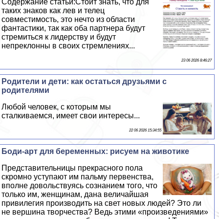
Содержание статьи:Стоит знать, что для
таких знаков как лев и телец
совместимость, это нечто из области
фантастики, так как оба партнера будут
стремиться к лидерству и будут
непреклонны в своих стремлениях...
23 06 2026 8:46:27
Родители и дети: как остаться друзьями с
родителями
Любой человек, с которым мы
сталкиваемся, имеет свои интересы...
22 06 2026 15:34:55
Боди-арт для беременных: рисуем на животике
Представительницы прекрасного пола
скромно уступают им пальму первенства,
вполне довольствуясь сознанием того, что
только им, женщинам, дана величайшая
привилегия производить на свет новых людей? Это ли
не вершина творчества? Ведь этими «произведениями»