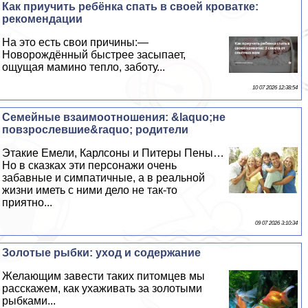
Как приучить ребёнка спать в своей кроватке:
рекомендации
На это есть свои причины:—
Новорождённый быстрее засыпает,
ощущая мамино тепло, заботу...
10 07 2026 12:38:54
Семейные взаимоотношения: &laquo;не
повзрослевшие&raquo; родители
Этакие Емели, Карлсоны и Питеры Пены…
Но в сказках эти персонажи очень
забавные и симпатичные, а в реальной
жизни иметь с ними дело не так-то
приятно...
09 07 2026 3:10:34
Золотые рыбки: уход и содержание
Желающим завести таких питомцев мы
расскажем, как ухаживать за золотыми
рыбками...