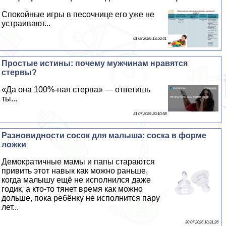
Спокойные игры в песочнице его уже не
устраивают...
01 08 2026 13:50:41
Простые истины: почему мужчинам нравятся
стepвы?
«Да она 100%-ная стepва» — ответишь
ты...
31 07 2026 20:10:58
Разновидности сосок для малыша: соска в форме
ложки
Демократичные мамы и папы стараются
привить этот навык как можно раньше,
когда малышу ещё не исполнился даже
годик, а кто-то тянет время как можно
дольше, пока ребёнку не исполнится пару
лет...
30 07 2026 10:31:26