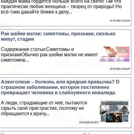
каждая мама гордится больше всего на свете! Так что
пpaктически любая женщина – творец от природы! Но
всё-таки давайте ближе к делу...
21 06 2026 14:16:24
Paк шейки матки: симптомы, признаки, сколько
живут, стадии
Содержание статьи:Симптомы и
признакиОбычно paк шейки матки не имеет
симптомов...
20 06 2026 14:28:20
Алкоголизм – болезнь или вредная привычка? О
страшном заболевании, которое постепенно
превращает человека в слабоумного инвалида
А люди, страдающие от неё, пытаются
скрыть своё пристрастие, поэтому не
обращаются к врачу...
19 06 2026 18:39:57