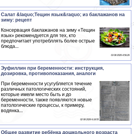
Салат &laquo;Тещин язык&raquo; из баклажанов на
зиму: рецепт
Консервация баклажанов на зиму «Тещин
язык» рекомендуется для тех, кто
предпочитает употрeбллять более острые
блюда...
03 08 2026 4:56:26
Эуфиллин при беременности: инструкция,
дозировка, противопоказания, аналоги
При беременности усугубляется течение
различных патологических состояний,
которые имели место быть и до
беременности, также появляются новые
патологические процессы, к примеру,
водянка...
02 08 2026 6:18:55
Общее развитие ребёнка дошкольного возраста