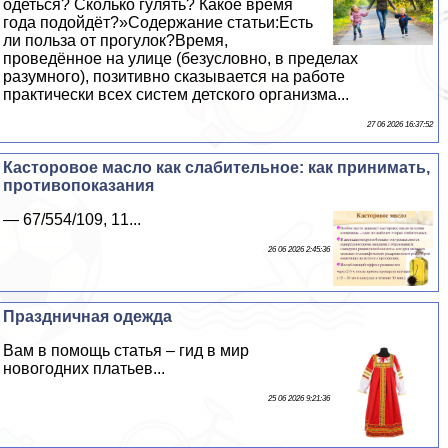
одеться? Сколько гулять? Какое время
года подойдёт?»Содержание статьи:Есть
ли польза от прогулок?Время,
проведённое на улице (безусловно, в пределах
разумного), позитивно сказывается на работе
пpaктически всех систем детского организма...
27 06 2026 16:37:52
Касторовое масло как слабительное: как принимать,
противопоказания
— 67/554/109, 11...
26 06 2026 2:45:36
Праздничная одежда
Вам в помощь статья – гид в мир
новогодних платьев...
25 06 2026 9:21:36