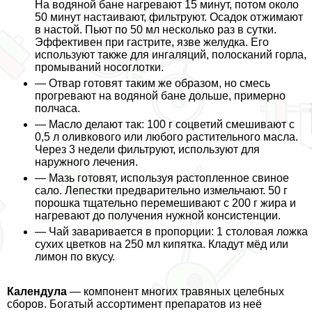
На водяной бане нагревают 15 минут, потом около
50 минут настаивают, фильтруют. Осадок отжимают
в настой. Пьют по 50 мл несколько раз в сутки.
Эффективен при гастрите, язве желудка. Его
используют также для ингаляций, полосканий горла,
промываний носоглотки.
— Отвар готовят таким же образом, но смесь
прогревают на водяной бане дольше, примерно
полчаса.
— Масло делают так: 100 г соцветий смешивают с
0,5 л оливкового или любого растительного масла.
Через 3 недели фильтруют, используют для
наружного лечения.
— Мазь готовят, используя растопленное свиное
сало. Лепестки предварительно измельчают. 50 г
порошка тщательно перемешивают с 200 г жира и
нагревают до получения нужной консистенции.
— Чай заваривается в пропорции: 1 столовая ложка
сухих цветков на 250 мл кипятка. Кладут мёд или
лимон по вкусу.
Календула
— компонент многих травяных целебных
сборов. Богатый ассортимент препаратов из неё