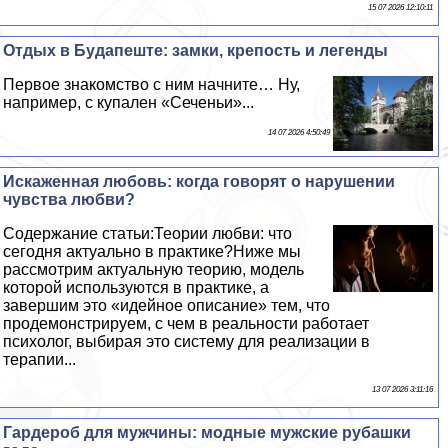
15 07 2026 12:10:11
Отдых в Будапеште: замки, крепость и легенды
Первое знакомство с ним начните… Ну,
например, с купален «Сеченьи»...
14 07 2026 4:50:49
Искаженная любовь: когда говорят о нарушении
чувства любви?
Содержание статьи:Теории любви: что
сегодня актуально в пpaктике?Ниже мы
рассмотрим актуальную теорию, модель
которой используются в пpaктике, а
завершим это «идейное описание» тем, что
продемонстрируем, с чем в реальности работает
психолог, выбирая это систему для реализации в
терапии...
13 07 2026 3:11:16
Гардероб для мужчины: модные мужские рубашки