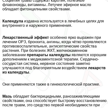
Соцветия травы содержат каротин, полезные
флавоноиды, витамины. Летучее эфирное масло
обладает фитонцилными свойствами.
Календула
издавна используется в лечебных целях для
внутреннего и наружного применения.
Лекарственный эффект
особенно ярко выражен при
лечении ОРЗ, бронхита, ангины, когда чётко проявляются
противовоспалительные, антисептические свойства
растения. При болезнях ЖКТ, желчнокаменном
заболевании
препараты календулы
являются хорошим
дополнением к медикаментозной терапии. Сердечно-
сосудистая система, нервное состояние заметно
улучшаются под благоприятным воздействием
лекарств
из календулы
.
Они применяются также в гинекологической пpaктике.
Мазь
обладает бактерицидными, ранозаживляющими
свойствами, она способствует быстрому восстановлению
после травм, это средство первой необходимости при