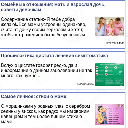
Семейные отношения: мать и взрослая дочь,
советы дeвoчкам
Содержание статьи:«Я тебе добра
желаю!»Все мамы устроены одинаково,
считают дочку своим зеркалом и хотят,
чтобы «отражение» было безупречным...
17 07 2026 1:45:41
Профилактика цистита лечение симптоматика
Вслух о цистите говорят редко, да и
информации о данном заболевании не так
много, как нужно...
16 07 2026 3:10:44
Самое личное: стихи о маме
С морщинками у родных глаз, с серебром
седины у висков, как редко мы им звоним,
навещаем и тем более пишем стихи о
маме...