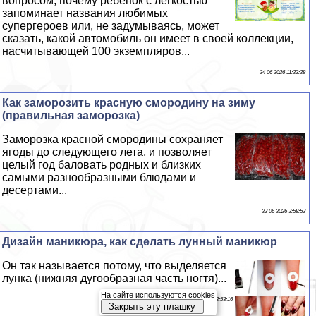
вопросом, почему ребенок с легкостью
запоминает названия любимых
супергероев или, не задумываясь, может
сказать, какой автомобиль он имеет в своей коллекции,
насчитывающей 100 экземпляров...
24 06 2026 11:23:28
Как заморозить красную смородину на зиму
(правильная заморозка)
Заморозка красной смородины сохраняет
ягоды до следующего лета, и позволяет
целый год баловать родных и близких
самыми разнообразными блюдами и
десертами...
23 06 2026 3:58:53
Дизайн маникюра, как сделать лунный маникюр
Он так называется потому, что выделяется
лунка (нижняя дугообразная часть ногтя)...
На сайте используются cookies
22 06 2026 12:53:16
Закрыть эту плашку