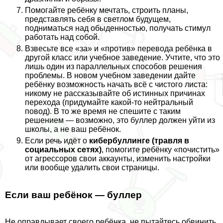
Помогайте ребёнку мечтать, строить планы,
представлять себя в светлом будущем,
подниматься над обыденностью, получать стимул
работать над собой.
Взвесьте все «за» и «против» перевода ребёнка в
другой класс или учебное заведение. Учтите, что это
лишь один из параллельных способов решения
проблемы. В новом учебном заведении дайте
ребёнку возможность начать всё с чистого листа:
никому не рассказывайте об истинных причинах
перехода (придумайте какой-то нейтральный
повод). В то же время не спешите с таким
решением — возможно, это буллер должен уйти из
школы, а не ваш ребёнок.
Если речь идёт о
кибербуллинге (травля в
социальных сетях)
, помогите ребёнку «почистить»
от агрессоров свои аккаунты, изменить настройки
или вообще удалить свои страницы.
Если ваш ребёнок — буллер
Не оправдывает своего ребёнка, не пытайтесь обвинить