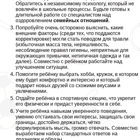
Обратитесь к независимому психологу, который не
вовлечён в школьные процессы. Будьте готовы к
длительной работе со специалистом над
оздоровлением
семейных отношений
.
Попробуйте очень осторожно выяснить, какие
внешние факторы (среди тех, что поддаются
корректировке) могли стать поводом для травли
(избыточная масса тела, неряшливость,
несоблюдение правил гигиены, неприятные для
окружающих привычки, нетипичная одежда и так
далее). Совместно с ребёнком работайте над
улучшением ситуации.
Помогите ребёнку выбрать хобби, кружок, в котором
ему будет комфортно и интересно и который
подарит новых друзей со схожими вкусами и
увлечениями.
Отдайте ребёнка в спортивную секцию, что укрепит
его физически и придаст уверенности в себе.
Учите ребёнка навыкам уверенного поведения,
умению отстаивать свои интересы, защищать свои
границы, достойно держаться, чётко
формулировать мысль, громко отвечать. Совместно
выработаем набор стандартных ответов на
дразнилки и образы.