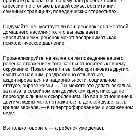
пробуйте разобраться, почему ваш ребёнок прибег к
агрессии, не столько в вашей семье, воспитании,
семейных традициях, поведенческих стереотипах.
Подумайте, не чувствует ли ваш ребёнок себя жертвой
домашнего насилия: то, что вы называете
«воспитанием», ребёнок может воспринимать как
психологическое давление.
Проанализируйте, не является ли поведение вашего
ребёнка отражением того, как вы относитесь к своему
окружению. Позволяете ли вы себе критиковать других,
смеяться над ним, раздраженно отзываться,
акцентироваться на национальности, социальном
статусе, образе жизни … Вы можете это делать вскользь,
за глаза, в семейном или дружеском кругу, никогда не
переходя к личным оскорблениям. Но ваше отношение к
другим людям может отражаться в детской душе, как в
кривом зеркале, — в гипертрофированном и искажённом
виде.
Вы только говорите — а ребёнок уже делает.