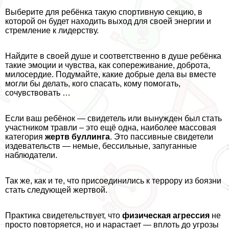
Выберите для ребёнка такую спортивную секцию, в
которой он будет находить выход для своей энергии и
стремление к лидерству.
Найдите в своей душе и соответственно в душе ребёнка
такие эмоции и чувства, как сопереживание, доброта,
милосердие. Подумайте, какие добрые дела вы вместе
могли бы делать, кого спасать, кому помогать,
сочувствовать …
Если ваш ребёнок — свидетель или вынужден был стать
участником травли – это ещё одна, наиболее массовая
категория
жертв буллинга
. Это пассивные свидетели
издевательств — немые, бессильные, запуганные
наблюдатели.
Так же, как и те, что присоединились к террору из боязни
стать следующей жертвой.
Пpaктика свидетельствует, что
физическая агрессия
не
просто повторяется, но и нарастает — вплоть до угрозы