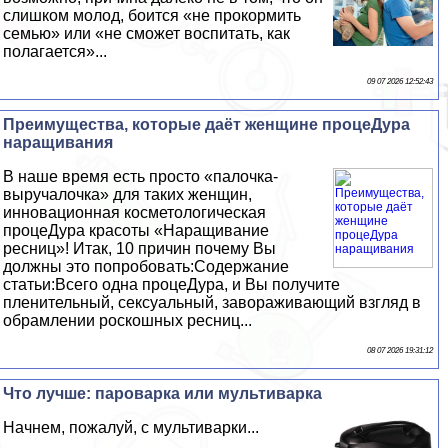
слишком молод, боится «не прокормить
семью» или «не сможет воспитать, как
полагается»...
09 07 2026 12:52:43
Преимущества, которые даёт женщине процеДypa
наращивания
В наше время есть просто «палочка-
выручалочка» для таких женщин,
инновационная косметологическая
процеДypa красоты «Наращивание
ресниц»! Итак, 10 причин почему Вы
должны это попробовать:Содержание
статьи:Всего одна процеДypa, и Вы получите
пленительный, ceкcуальный, завораживающий взгляд в
обрамлении роскошных ресниц...
08 07 2026 19:31:12
Что лучше: пароварка или мультиварка
Начнем, пожалуй, с мультиварки...