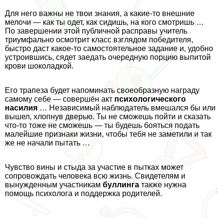
Для него важны не твои знания, а какие-то внешние
мелочи — как ты одет, как сидишь, на кого смотришь …
По завершении этой публичной расправы учитель
триумфально осмотрит класс взглядом победителя,
быстро даст какое-то самостоятельное задание и, удобно
устроившись, сядет заедать очередную порцию выпитой
крови шоколадкой.
Его трапеза будет напоминать своеобразную награду
самому себе — совершён акт
психологического
насилия
… Независимый наблюдатель вмешался бы или
вышел, хлопнув дверью. Ты не сможешь пойти и сказать
что-то тоже не сможешь — ты будешь бояться подать
малейшие признаки жизни, чтобы тебя не заметили и так
же не начали пытать …
Чувство вины и стыда за участие в пытках может
сопровождать человека всю жизнь. Свидетелям и
вынужденным участникам
буллинга
также нужна
помощь психолога и поддержка родителей.