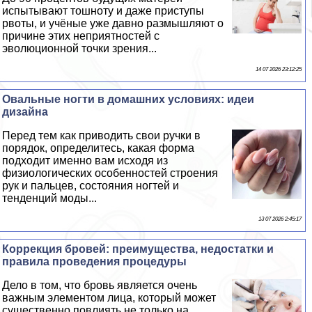
испытывают тошноту и даже приступы
рвоты, и учёные уже давно размышляют о
причине этих неприятностей с
эволюционной точки зрения...
14 07 2026 23:12:25
Овальные ногти в домашних условиях: идеи
дизайна
Перед тем как приводить свои ручки в
порядок, определитесь, какая форма
подходит именно вам исходя из
физиологических особенностей строения
рук и пальцев, состояния ногтей и
тенденций моды...
13 07 2026 2:45:17
Коррекция бровей: преимущества, недостатки и
правила проведения процедуры
Дело в том, что бровь является очень
важным элементом лица, который может
существенно повлиять не только на