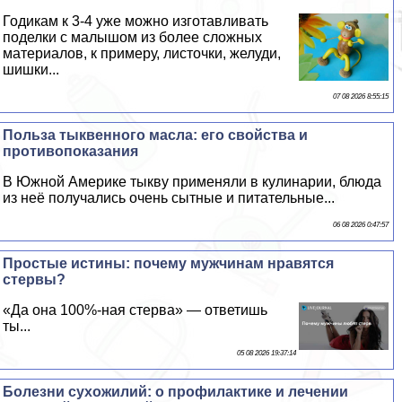
Годикам к 3-4 уже можно изготавливать
поделки с малышом из более сложных
материалов, к примеру, листочки, желуди,
шишки...
07 08 2026 8:55:15
Польза тыквенного масла: его свойства и
противопоказания
В Южной Америке тыкву применяли в кулинарии, блюда
из неё получались очень сытные и питательные...
06 08 2026 0:47:57
Простые истины: почему мужчинам нравятся
стepвы?
«Да она 100%-ная стepва» — ответишь
ты...
05 08 2026 19:37:14
Болезни сухожилий: о профилактике и лечении