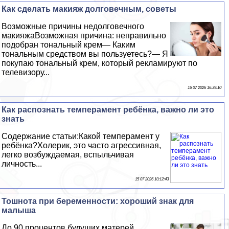
Как сделать макияж долговечным, советы
Возможные причины недолговечного
макияжаВозможная причина: неправильно
подобран тональный крем— Каким
тональным средством вы пользуетесь?— Я
покупаю тональный крем, который рекламируют по
телевизору...
16 07 2026 16:39:10
Как распознать темперамент ребёнка, важно ли это
знать
Содержание статьи:Какой темперамент у
ребёнка?Холерик, это часто агрессивная,
легко возбуждаемая, вспыльчивая
личность...
15 07 2026 10:12:43
Тошнота при беременности: хороший знак для
малыша
До 90 процентов будущих матерей