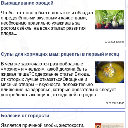
Выращивание овощей
Чтобы этот овощ был в достатке и обладал
определёнными вкусовыми качествами,
необходимо правильно ухаживать за
ростом свёклы на всех этапах развития
плода...
03 08 2026 19:14:38
Супы для кормящих мам: рецепты в первый месяц
В чем же заключаются разнообразные
«можно» и «нельзя», какой должна быть
жидкая пища?Содержание статьи:Блюда,
от которых лучше отказатьсяОвощные и
мясные отвары – вкусности, положительно
влияющие на здоровье, которые обязательно следует
употрeбллять женщине, отходящей от родов...
02 08 2026 3:42:37
Болезни от гордости
Является причиной злобы, жестокости,