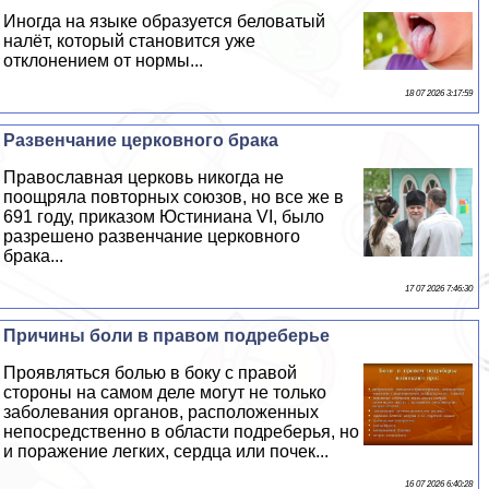
Иногда на языке образуется беловатый
налёт, который становится уже
отклонением от нормы...
18 07 2026 3:17:59
Развенчание церковного бpaка
Православная церковь никогда не
поощряла повторных союзов, но все же в
691 году, приказом Юстиниана VI, было
разрешено развенчание церковного
бpaка...
17 07 2026 7:46:30
Причины боли в правом подреберье
Проявляться болью в боку с правой
стороны на самом деле могут не только
заболевания органов, расположенных
непосредственно в области подреберья, но
и поражение легких, сердца или почек...
16 07 2026 6:40:28