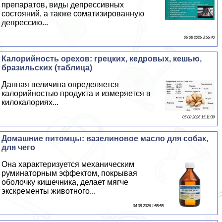
препаратов, виды депрессивных
состояний, а также соматизированную
депрессию...
06 08 2026 3:56:40
Калорийность орехов: грецких, кедровых, кешью,
бразильских (таблица)
Данная величина определяется
калорийностью продукта и измеряется в
килокалориях...
05 08 2026 15:11:39
Домашние питомцы: вазелиновое масло для собак,
для чего
Она хаpaктеризуется механическим
руминаторным эффектом, покрывая
оболочку кишечника, делает мягче
экскременты животного...
04 08 2026 1:55:55