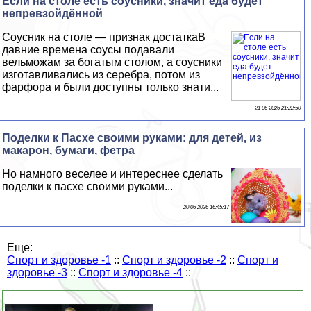
Если на столе есть соусники, значит еда будет
непревзойдённой
Соусник на столе — признак достаткаВ
давние времена соусы подавали
вельможам за богатым столом, а соусники
изготавливались из серебра, потом из
фарфора и были доступны только знати...
21 06 2026 21:22:50
Поделки к Пасхе своими руками: для детей, из
макарон, бумаги, фетра
Но намного веселее и интереснее сделать
поделки к пасхе своими руками...
20 06 2026 16:45:17
Еще:
Спорт и здоровье -1
::
Спорт и здоровье -2
::
Спорт и
здоровье -3
::
Спорт и здоровье -4
::