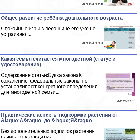
02 07 2026 19:35:17
Общее развитие ребёнка дошкольного возраста
Спокойные игры в песочнице его уже не
устраивают...
01 07 2026 17:19:42
Какая семья считается многодетной (статус и
удостоверение)
Содержание статьи:Буква законаК
сожалению, федеральные законы не
устанавливают конкретного определения
для многодетной семьи...
30 06 2026 2:32:11
Пpaктические аспекты подкормки растений от
&laquo;А&raquo; до &laquo;Я&raquo
Без дополнительных подпиток растения
начинают «голодать»...