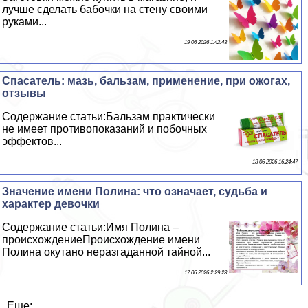
лучше сделать бабочки на стену своими
руками...
19 06 2026 1:42:43
Спасатель: мазь, бальзам, применение, при ожогах,
отзывы
Содержание статьи:Бальзам пpaктически
не имеет противопоказаний и побочных
эффектов...
18 06 2026 16:24:47
Значение имени Полина: что означает, судьба и
хаpaктер дeвoчки
Содержание статьи:Имя Полина –
происхождениеПроисхождение имени
Полина окутано неразгаданной тайной...
17 06 2026 2:29:23
Еще: