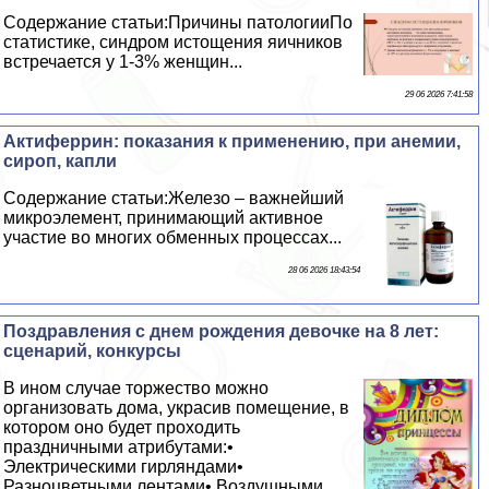
Содержание статьи:Причины патологииПо
статистике, синдром истощения яичников
встречается у 1-3% женщин...
29 06 2026 7:41:58
Актиферрин: показания к применению, при анемии,
сироп, капли
Содержание статьи:Железо – важнейший
микроэлемент, принимающий активное
участие во многих обменных процессах...
28 06 2026 18:43:54
Поздравления с днем рождения дeвoчке на 8 лет:
сценарий, конкурсы
В ином случае торжество можно
организовать дома, украсив помещение, в
котором оно будет проходить
праздничными атрибутами:•
Электрическими гирляндами•
Разноцветными лентами• Воздушными