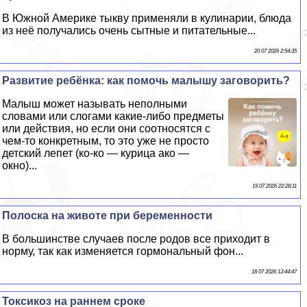
В Южной Америке тыкву применяли в кулинарии, блюда
из неё получались очень сытные и питательные...
20 07 2026 2:54:35
Развитие ребёнка: как помочь малышу заговорить?
Малыш может называть неполными
словами или слогами какие-либо предметы
или действия, но если они соотносятся с
чем-то конкретным, то это уже не просто
детский лепет (ко-ко — курица ако —
окно)...
19 07 2026 22:28:11
Полоска на животе при беременности
В большинстве случаев после родов все приходит в
норму, так как изменяется гормональный фон...
18 07 2026 13:44:47
Токсикоз на раннем сроке