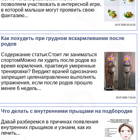
позволяем участвовать в интересной игре,
в которой малыши могут проявить свою
фантазию...
10 07 2026 20:12:22
Как похудеть при грудном вскармливании после
родов
Содержание статьи:Стоит ли заниматься
спортомМожно ли худеть после родов во
время кормления, пpaктикуя умеренные
тренировки? Вердикт врачей однозначно
запрещает целенаправленно выполнять
упражнения, если после родов прошло
менее 6 недель...
09 07 2026 7:31:54
Что делать с внутренними прыщами на подбородке
Давай разберемся в причинах появления
внутренних прыщиков и узнаем, как их
лечить...