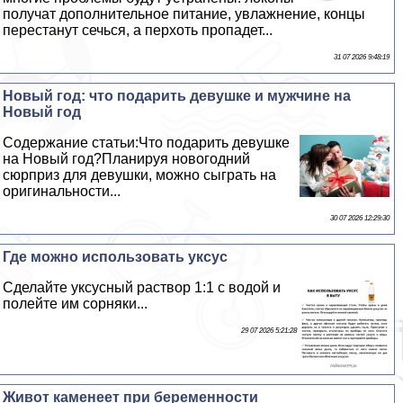
получат дополнительное питание, увлажнение, концы
перестанут сечься, а перхоть пропадет...
31 07 2026 9:48:19
Новый год: что подарить дeвyшке и мужчине на
Новый год
Содержание статьи:Что подарить дeвyшке
на Новый год?Планируя новогодний
сюрприз для дeвyшки, можно сыграть на
оригинальности...
30 07 2026 12:29:30
Где можно использовать уксус
Сделайте уксусный раствор 1:1 с водой и
полейте им сорняки...
29 07 2026 5:21:28
Живот каменеет при беременности