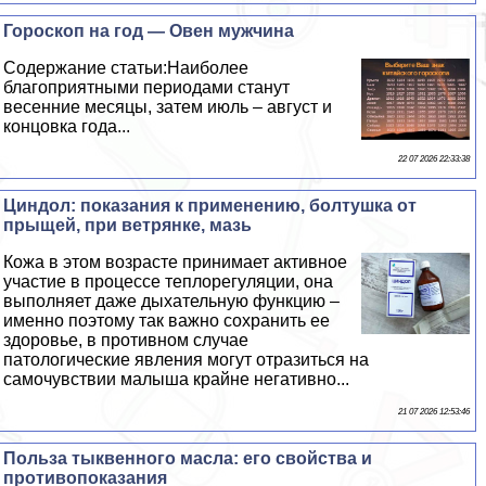
Гороскоп на год — Овен мужчина
Содержание статьи:Наиболее
благоприятными периодами станут
весенние месяцы, затем июль – август и
концовка года...
22 07 2026 22:33:38
Циндол: показания к применению, болтушка от
прыщей, при ветрянке, мазь
Кожа в этом возрасте принимает активное
участие в процессе теплорегуляции, она
выполняет даже дыхательную функцию –
именно поэтому так важно сохранить ее
здоровье, в противном случае
патологические явления могут отразиться на
самочувствии малыша крайне негативно...
21 07 2026 12:53:46
Польза тыквенного масла: его свойства и
противопоказания