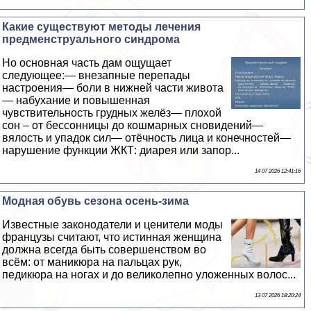
Какие существуют методы лечения
предмeнcтpуального синдрома
Но основная часть дам ощущает
следующее:— внезапные перепады
настроения— боли в нижней части живота
— набухание и повышенная
чувствительность грудных желёз— плохой
сон – от бессонницы до кошмарных сновидений—
вялость и упадок сил— отёчность лица и конечностей—
нарушение функции ЖКТ: диарея или запор...
14 07 2026 12:41:16
Модная обувь сезона осень-зима
Известные законодатели и ценители моды
французы считают, что истинная женщина
должна всегда быть совершенством во
всём: от маникюра на пальцах рук,
педикюра на ногах и до великолепно уложенных волос...
13 07 2026 18:20:24