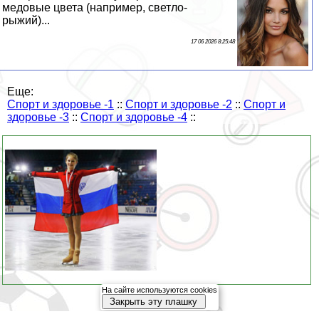
медовые цвета (например, светло-
рыжий)...
17 06 2026 8:25:48
Еще:
Спорт и здоровье -1
::
Спорт и здоровье -2
::
Спорт и
здоровье -3
::
Спорт и здоровье -4
::
На сайте используются cookies
Закрыть эту плашку