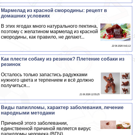
Мармелад из красной смородины: рецепт в
домашних условиях
В этих ягодах много натурального пектина,
поэтому с желатином мармелад из красной
смородины, как правило, не делают...
22 06 2026 9:41:13
Как плести собаку из резинок? Плетение собаки из
резинок
Осталось только запастись радужками
нужного цвета и терпением и всё должно
получиться...
21 06 2026 12:55:25
Виды папилломы, хаpaктер заболевания, лечение
народными методами
Причиной этого заболевании,
единственной причиной является вирус
папилломы человека (ВПЧ)...