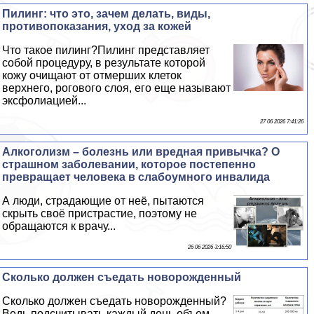
Пилинг: что это, зачем делать, виды,
противопоказания, уход за кожей
Что такое пилинг?Пилинг представляет
собой процедуру, в результате которой
кожу очищают от отмерших клеток
верхнего, рогового слоя, его еще называют
эксфолиацией...
27 06 2026 7:41:26
Алкоголизм – болезнь или вредная привычка? О
страшном заболевании, которое постепенно
превращает человека в слабоумного инвалида
А люди, страдающие от неё, пытаются
скрыть своё пристрастие, поэтому не
обращаются к врачу...
26 06 2026 3:16:50
Сколько должен съедать новорожденный
Сколько должен съедать новорожденный?
Ведь подсчитывать каждый день объем