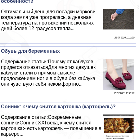
особенности
Оптимальный день для посадки моркови –
когда земля уже прогрелась, а дневная
температура на протяжении нескольких
дней более 12 градусов тепла...
26 07 2026 11:11:30
Обувь для беременных
Содержание статьи:Почему от каблуков
придется отказатьсяДля многих дeвyшек
каблуки стали в прямом смысле
продолжением ног и в обуви без каблука
они чувствуют себя некомфортно...
25 07 2026 10:49:26
Сонник: к чему снится картошка (картофель)?
Содержание статьи:Современные
сонникиСонник ХХI века, к чему снится
картошка:• есть картофель — повышение в
карьере...