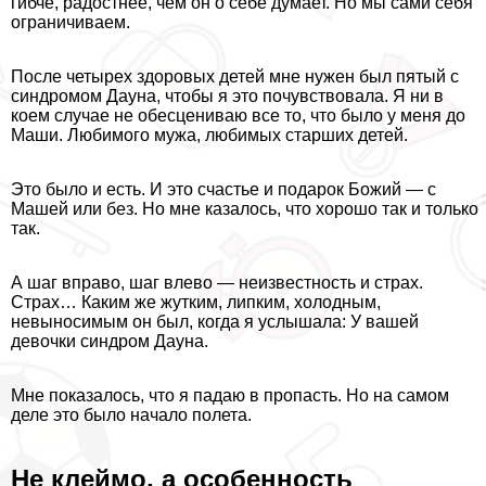
гибче, радостнее, чем он о себе думает. Но мы сами себя
ограничиваем.
После четырех здоровых детей мне нужен был пятый с
синдромом Дayна, чтобы я это почувствовала. Я ни в
коем случае не обесцениваю все то, что было у меня до
Маши. Любимого мужа, любимых старших детей.
Это было и есть. И это счастье и подарок Божий — с
Машей или без. Но мне казалось, что хорошо так и только
так.
А шаг вправо, шаг влево — неизвестность и страх.
Страх… Каким же жутким, липким, холодным,
невыносимым он был, когда я услышала: У вашей
дeвoчки синдром Дayна.
Мне показалось, что я падаю в пропасть. Но на самом
деле это было начало полета.
Не клеймо, а особенность