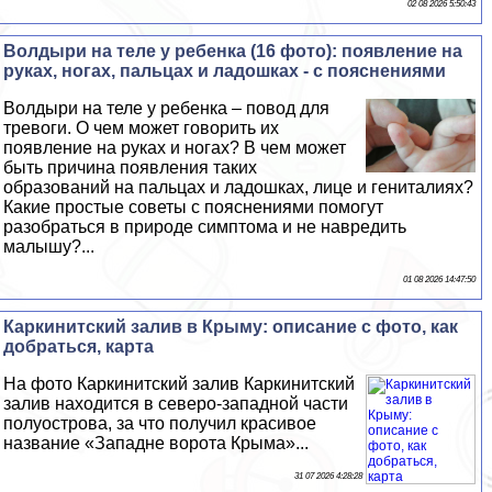
02 08 2026 5:50:43
Волдыри на теле у ребенка (16 фото): появление на
руках, ногах, пальцах и ладошках - с пояснениями
Волдыри на теле у ребенка – повод для
тревоги. О чем может говорить их
появление на руках и ногах? В чем может
быть причина появления таких
образований на пальцах и ладошках, лице и гeнитaлиях?
Какие простые советы с пояснениями помогут
разобраться в природе симптома и не навредить
малышу?...
01 08 2026 14:47:50
Каркинитский залив в Крыму: описание с фото, как
добраться, карта
На фото Каркинитский залив Каркинитский
залив находится в северо-западной части
полуострова, за что получил красивое
название «Западне ворота Крыма»...
31 07 2026 4:28:28