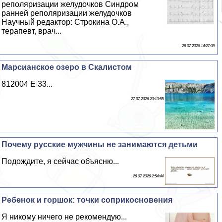
реполяризации желудочков Синдром
ранней реполяризации желудочков
Научный редактор: Строкина О.А.,
терапевт, врач...
28 07 2026 14:27:39
Марсианское озеро в Скалистом
812004 Е 33...
27 07 2026 20:10:55
Почему русские мужчины не занимаются детьми
Подождите, я сейчас объясню...
26 07 2026 2:54:44
Ребенок и горшок: точки соприкосновения
Я никому ничего не рекомендую...