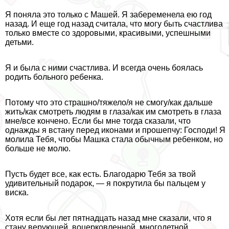
Я поняла это только с Машей. Я забеременела ею год
назад. И еще год назад считала, что могу быть счастлива
только вместе со здоровыми, красивыми, успешными
детьми.
Я и была с ними счастлива. И всегда очень боялась
родить больного ребенка.
Потому что это страшно/тяжело/я не смогу/как дальше
жить/как смотреть людям в глаза/как им смотреть в глаза
мне/все кончено. Если бы мне тогда сказали, что
однажды я встану перед иконами и прошепчу: Господи! Я
молила Тебя, чтобы Машка стала обычным ребенком, но
больше не молю.
Пусть будет все, как есть. Благодарю Тебя за твой
удивительный подарок, — я покрутила бы пальцем у
виска.
Хотя если бы лет пятнадцать назад мне сказали, что я
стану верующей, воцерковленной, многодетной