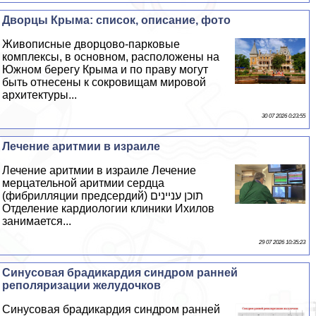
Дворцы Крыма: список, описание, фото
Живописные дворцово-парковые
комплексы, в основном, расположены на
Южном берегу Крыма и по праву могут
быть отнесены к сокровищам мировой
архитектуры...
30 07 2026 0:23:55
Лечение аритмии в израиле
Лечение аритмии в израиле Лечение
мерцательной аритмии сердца
(фибрилляции предсердий) תוכן עניינים ​
Отделение кардиологии клиники Ихилов
занимается...
29 07 2026 10:35:23
Синусовая брадикардия синдром ранней
реполяризации желудочков
Синусовая брадикардия синдром ранней