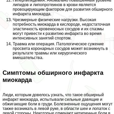
Гиперлипидемия. Аномально повышенный уровень
липидов и липопротеинов в крови является
провоцирующим фактором для развития обширного
инфаркта миокарда.
Чрезмерные физические нагрузки. Высокая
потребность миокарда в кислороде, недостаточная
эластичность кровеносных сосудов и их спазмы
могут привести к развитию инфаркта во время
интенсивных занятий спортом.
Травма или операция. Патологическое сужение
просвета коронарных сосудов может возникнуть в
результате травмы или хирургического
вмешательства.
Симптомы обширного инфаркта
миокарда
Люди, которым довелось узнать, что такое обширный
инфаркт миокарда, испытывали сильные давящие и
обжигающие боли в гpyди. Болезненные ощущения могут
также возникать в левой руке, в области шеи и лопаток с
левой стороны. Некоторые отмечают нетипичные боли в