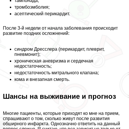
тампонада;
тромбоэмболия;
асептический перикардит.
После 3-й недели от начала заболевания происходит
развитие поздних осложнений:
синдром Дресслера (перикардит, плеврит,
пневмонит);
хроническая аневризма и сердечная
недостаточность;
недостаточность митрального клапана;
кома и внезапная cмepть.
Шансы на выживание и прогноз
Многие пациенты, которые приходят ко мне на прием,
спрашивают о том, сколько живут после развития
обширного инфаркта. Однозначно ответить на данный
вопрос сложно. Я считаю, что все зависит не только от