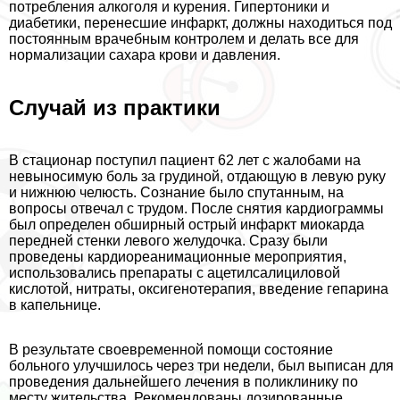
потрeбления алкоголя и курения. Гипертоники и
диабетики, перенесшие инфаркт, должны находиться под
постоянным врачебным контролем и делать все для
нормализации сахара крови и давления.
Случай из пpaктики
В стационар поступил пациент 62 лет с жалобами на
невыносимую боль за гpyдиной, отдающую в левую руку
и нижнюю челюсть. Сознание было спyтaнным, на
вопросы отвечал с трудом. После снятия кардиограммы
был определен обширный острый инфаркт миокарда
передней стенки левого желудочка. Сразу были
проведены кардиореанимационные мероприятия,
использовались препараты с ацетилсалициловой
кислотой, нитраты, оксигенотерапия, введение гепарина
в капельнице.
В результате своевременной помощи состояние
больного улучшилось через три недели, был выписан для
проведения дальнейшего лечения в поликлинику по
месту жительства. Рекомендованы дозированные