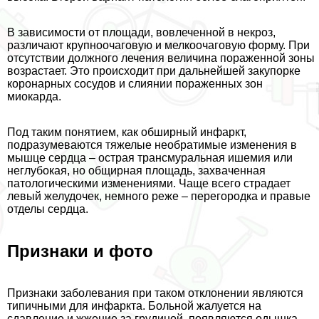
В зависимости от площади, вовлеченной в некроз,
различают крупноочаговую и мелкоочаговую форму. При
отсутствии должного лечения величина пораженной зоны
возрастает. Это происходит при дальнейшей закупорке
коронарных сосудов и слиянии пораженных зон
миокарда.
Под таким понятием, как обширный инфаркт,
подразумеваются тяжелые необратимые изменения в
мышце сердца – острая трaнcмуральная ишемия или
неглубокая, но общирная площадь, захваченная
патологическими изменениями. Чаще всего страдает
левый желудочек, немного реже – перегородка и правые
отделы сердца.
Признаки и фото
Признаки заболевания при таком отклонении являются
типичными для инфаркта. Больной жалуется на
сдавление и жжение за гpyдиной, появляются одышка,