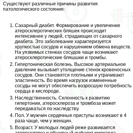
Существуют различные причины развития
патологического состояния:
Сахарный диабет. Формирование и увеличение
атеросклеротических бляшек происходит
интенсивнее у людей, страдающих от сахарного
диабета. Это заболевание хаpaктеризуется
хрупкостью сосудов и нарушением обмена веществ.
На уязвимых стенках сосудов чаще возникают
атеросклеротические бляшшки и тромбы.
Гипертоническая болезнь. Высокое артериальное
давление вызывает утолщение стенок кровеносных
сосудов. Они становятся плотными и утрачивают
эластичность. Во время нагрузок измененные
сосуды не могут обеспечить возросшую потребность
сердца в кислороде.
Наследственность. Склонность к развитию
гипертонии, атеросклероза и тромбоза может
передаваться по наследству.
Пол. У мужчин сердечные приступы возникают в 4
раза чаще, чем у женщин.
Возраст. У молодых людей реже развивается
атеросклероз и обширный инфаркт миокарда.