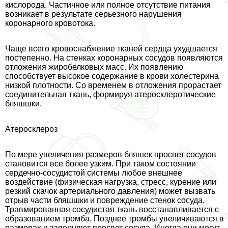
кислорода. Частичное или полное отсутствие питания
возникает в результате серьезного нарушения
коронарного кровотока.
Чаще всего кровоснабжение тканей сердца ухудшается
постепенно. На стенках коронарных сосудов появляются
отложения жиробелковых масс. Их появлению
способствует высокое содержание в крови холестерина
низкой плотности. Со временем в отложения прорастает
соединительная ткань, формируя атеросклеротические
бляшшки.
Атеросклероз
По мере увеличения размеров бляшек просвет сосудов
становится все более узким. При таком состоянии
сердечно-сосудистой системы любое внешнее
воздействие (физическая нагрузка, стресс, курение или
резкий скачок артериального давления) может вызвать
отрыв части бляшшки и повреждение стенок сосуда.
Травмированная сосудистая ткань восстанавливается с
образованием тромба. Позднее тромбы увеличиваются в
размерах и заполняют просвет сосуда. Иногда они могут