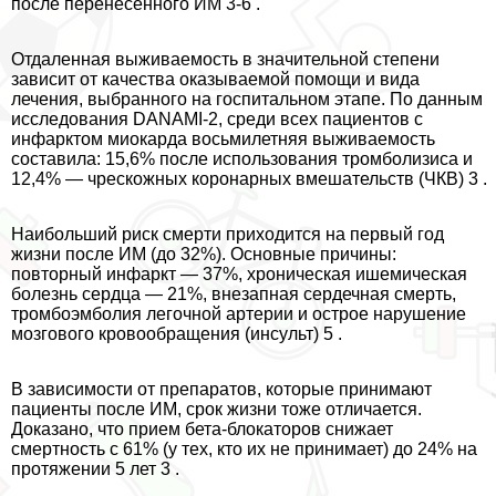
после перенесенного ИМ 3-6 .
Отдаленная выживаемость в значительной степени
зависит от качества оказываемой помощи и вида
лечения, выбранного на госпитальном этапе. По данным
исследования DANAMI-2, среди всех пациентов с
инфарктом миокарда восьмилетняя выживаемость
составила: 15,6% после использования тромболизиса и
12,4% — чрескожных коронарных вмешательств (ЧКВ) 3 .
Наибольший риск cмepти приходится на первый год
жизни после ИМ (до 32%). Основные причины:
повторный инфаркт — 37%, хроническая ишемическая
болезнь сердца — 21%, внезапная сердечная cмepть,
тромбоэмболия легочной артерии и острое нарушение
мозгового кровообращения (инсульт) 5 .
В зависимости от препаратов, которые принимают
пациенты после ИМ, срок жизни тоже отличается.
Доказано, что прием бета-блокаторов снижает
cмepтность с 61% (у тех, кто их не принимает) до 24% на
протяжении 5 лет 3 .