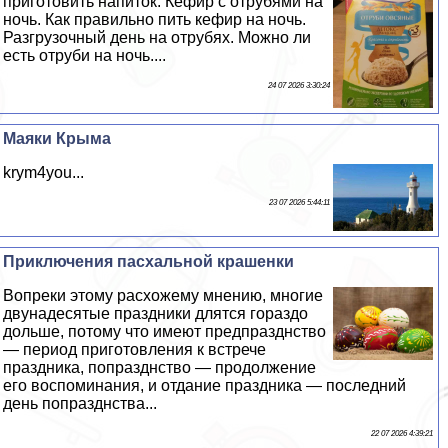
приготовить напиток. Кефир с отрубями на
ночь. Как правильно пить кефир на ночь.
Разгрузочный день на отрубях. Можно ли
есть отруби на ночь....
24 07 2026 3:30:24
Маяки Крыма
krym4you...
23 07 2026 5:44:11
Приключения пасхальной крашенки
Вопреки этому расхожему мнению, многие
двунадесятые праздники длятся гораздо
дольше, потому что имеют предпразднство
— период приготовления к встрече
праздника, попразднство — продолжение
его воспоминания, и отдание праздника — последний
день попразднства...
22 07 2026 4:39:21