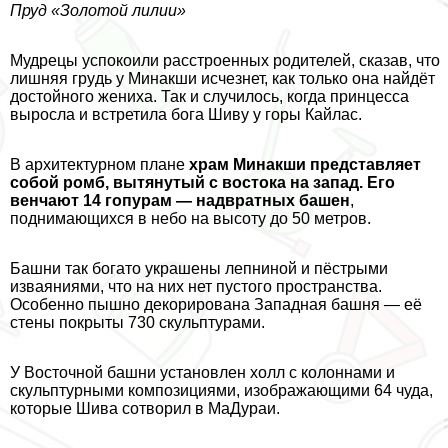
Пруд «Золотой лилии»
Мудрецы успокоили расстроенных родителей, сказав, что
лишняя гpyдь у Минакши исчезнет, как только она найдёт
достойного жениха. Так и случилось, когда принцесса
выросла и встретила бога Шиву у горы Кайлас.
В архитектурном плане
храм Минакши представляет
собой ромб, вытянутый с востока на запад. Его
венчают 14 гопурам — надвратных башен
,
поднимающихся в небо на высоту до 50 метров.
Башни так богато украшены лепниной и пёстрыми
изваяниями, что на них нет пустого прострaнcтва.
Особенно пышно декорирована Западная башня — её
стены покрыты 730 скульптурами.
У Восточной башни установлен холл с колоннами и
скульптурными композициями, изображающими 64 чуда,
которые Шива сотворил в МаДypaи.