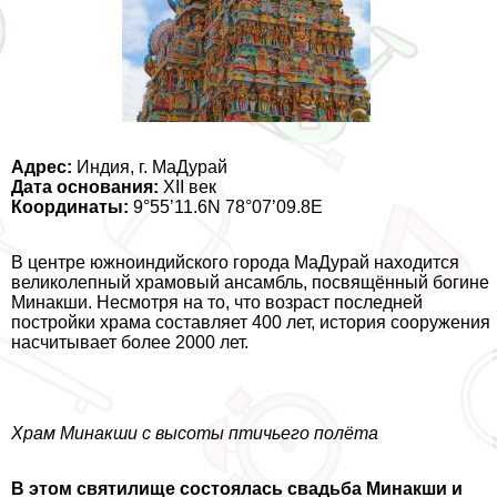
Адрес:
Индия, г. МаДypaй
Дата основания:
XII век
Координаты:
9°55’11.6N 78°07’09.8E
В центре южноиндийского города МаДypaй находится
великолепный храмовый ансамбль, посвящённый богине
Минакши. Несмотря на то, что возраст последней
постройки храма составляет 400 лет, история сооружения
насчитывает более 2000 лет.
Храм Минакши с высоты птичьего полёта
В этом святилище состоялась свадьба Минакши и