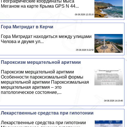
​Географические координаты мыса
Меганом на карте Крыма GPS N 44...
06 08 2026 12:35:16
Гора Митридат в Керчи
Гора Митридат находиться между улицами
Челова и двумя ул...
05 08 2026 9:33:50
Пароксизм мерцательной аритмии
Пароксизм мерцательной аритмии
Особенности пароксизмальной формы
мерцательной аритмии Пароксизмальная
мерцательная аритмия – это
патологическое состояние,...
04 08 2026 14:19:46
Лекарственные средства при гипотонии
Лекарственные средства при гипотонии