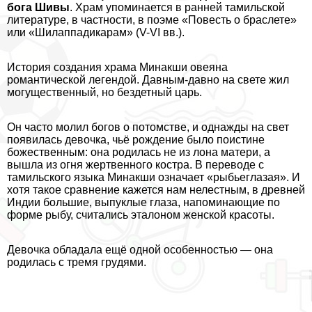
бога Шивы
. Храм упоминается в ранней тамильской
литературе, в частности, в поэме «Повесть о браслете»
или «Шилаппадикарам» (V-VI вв.).
История создания храма Минакши овеяна
романтической легендой. Давным-давно на свете жил
могущественный, но бездетный царь.
Он часто молил богов о потомстве, и однажды на свет
появилась дeвoчка, чьё рождение было поистине
божественным: она родилась не из лона матери, а
вышла из огня жертвенного костра. В переводе с
тамильского языка Минакши означает «рыбьеглазая». И
хотя такое сравнение кажется нам нелестным, в древней
Индии большие, выпуклые глаза, напоминающие по
форме рыбу, считались эталоном женской красоты.
Дeвoчка обладала ещё одной особенностью — она
родилась с тремя гpyдями.