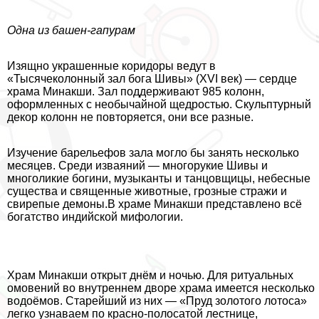
Одна из башен-гапурам
Изящно украшенные коридоры ведут в
«Тысячеколонный зал бога Шивы» (XVI век) — сердце
храма Минакши. Зал поддерживают 985 колонн,
оформленных с необычайной щедростью. Скульптурный
декор колонн не повторяется, они все разные.
Изучение барельефов зала могло бы занять несколько
месяцев. Среди изваяний — многорукие Шивы и
многоликие богини, музыканты и танцовщицы, небесные
существа и священные животные, грозные стражи и
свирепые демоны.В храме Минакши представлено всё
богатство индийской мифологии.
Храм Минакши открыт днём и ночью. Для ритуальных
омовений во внутреннем дворе храма имеется несколько
водоёмов. Старейший из них — «Пруд золотого лотоса»
легко узнаваем по красно-полосатой лестнице,