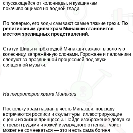
спускающейся от колоннады, и кувшинкам,
покачивающимся на водной глади.
По поверью, его воды смывают самые тяжкие грехи.
По
религиозным дням храм Минакши становится
местом зрелищных представлений
.
Статуи Шивы и трёхгрудой Минакши сажают в золотую
колесницу, запряжённую слонами. Горожане и паломники
следуют за праздничной процессией под звуки
священной музыки.
На территории храма Минакши
Поскольку храм назван в честь Минакши, повсюду
встречаются росписи и скульптуры, иллюстрирующие
сцены из жизни принцессы. Найдя изображение дeвyшки
с тремя гpyдями и кожей изумрудного оттенка, турист
может не сомневаться — это и есть сама богиня