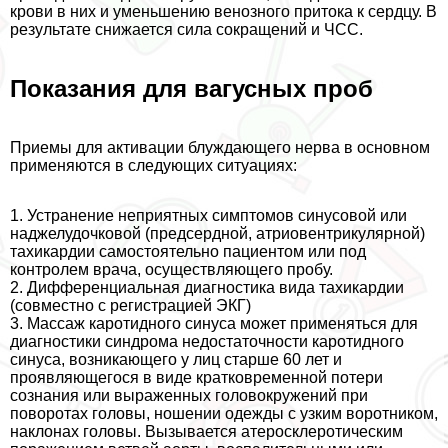
крови в них и уменьшению венозного притока к сердцу. В
результате снижается сила сокращений и ЧСС.
Показания для вагусных проб
Приемы для активации блуждающего нерва в основном
применяются в следующих ситуациях:
1. Устранение неприятных симптомов синусовой или
наджелудочковой (предсердной, атриовентрикулярной)
тахикардии самостоятельно пациентом или под
контролем врача, осуществляющего пробу.
2. Дифференциальная диагностика вида тахикардии
(совместно с регистрацией ЭКГ)
3. Массаж каротидного синуса может применяться для
диагностики синдрома недостаточности каротидного
синуса, возникающего у лиц старше 60 лет и
проявляющегося в виде кратковременной потери
сознания или выраженных головокружений при
поворотах головы, ношении одежды с узким воротником,
наклонах головы. Вызывается атеросклеротическим