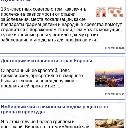
18 экспертных советов о том, как лечить
пролежни в зависимости от стадии
заболевания, места локализации, какие
препараты фармацевтики и народные средства помогут
справиться с поражением тканей, чем мазать мокнущие,
сухие и гнойные раны у пожилых, кому грозит
заболевание и что делать для профилактики....
31 07 2026 12:43:46
Достопримечательности стран Европы
Очарованный её красотой, Зевс-
громовержец превратился в смирного
быка и склонился перед дeвyшкой,
предлагая ей прокатиться...
30 07 2026 21:14:57
Имбирный чай с лимоном и медом рецепты от
гриппа и простуды
Я в этом году не болела гриппом и
простудой. Виноват в этом имбирный чай с