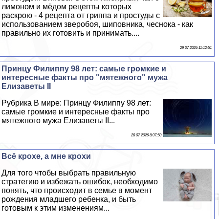
лимоном и мёдом рецепты которых
раскрою - 4 рецепта от гриппа и простуды с
использованием зверобоя, шиповника, чеснока - как
правильно их готовить и принимать....
29 07 2026 11:12:51
Принцу Филиппу 98 лет: самые громкие и
интересные факты про "мятежного" мужа
Елизаветы II
Рубрика В мире: Принцу Филиппу 98 лет:
самые громкие и интересные факты про
мятежного мужа Елизаветы II...
28 07 2026 8:37:50
Всё крохе, а мне крохи
Для того чтобы выбрать правильную
стратегию и избежать ошибок, необходимо
понять, что происходит в семье в момент
рождения младшего ребенка, и быть
готовым к этим изменениям...