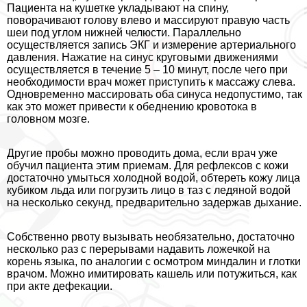
Пациента на кушетке укладывают на спину,
поворачивают голову влево и массируют правую часть
шеи под углом нижней челюсти. Параллельно
осуществляется запись ЭКГ и измерение артериального
давления. Нажатие на синус круговыми движениями
осуществляется в течение 5 – 10 минут, после чего при
необходимости врач может приступить к массажу слева.
Одновременно массировать оба синуса недопустимо, так
как это может привести к обеднению кровотока в
головном мозге.
Другие пробы можно проводить дома, если врач уже
обучил пациента этим приемам. Для рефлексов с кожи
достаточно умыться холодной водой, обтереть кожу лица
кубиком льда или погрузить лицо в таз с ледяной водой
на несколько секунд, предварительно задержав дыхание.
Собственно рвоту вызывать необязательно, достаточно
несколько раз с перерывами надавить ложечкой на
корень языка, по аналогии с осмотром миндалин и глотки
врачом. Можно имитировать кашель или потужиться, как
при акте дефекации.