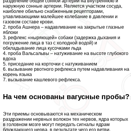
разделение общей сонной артерии на внутреннюю и
наружную сонные артерии. Является участком сосуда,
наиболее обильно снабженным рецепторами,
улавливающими малейшее колебание в давлении и
газовом составе крови.
2. проба Ашнера – надавливание на закрытые глазные
яблоки
3. рефлекс «ныряющей» собаки (задержка дыхания и
погружение лица в таз с холодной водой) и
обкладывание лица кусочками льда
4. проба Вальсальвы – натуживание на высоте глубокого
вдоха
5. приседание на корточки с натуживанием
6. вызывание рвотного рефлекса путем надавливания на
корень языка
7. вызывание кашлевого рефлекса.
На чем основаны вагусные пробы?
Эти приемы основываются на механическом
раздражении нервных волокон тех нервов, ядра которых
в головном мозге могут передать сигналы ядрам
блуждающего нерва, в результате чего его ветви,