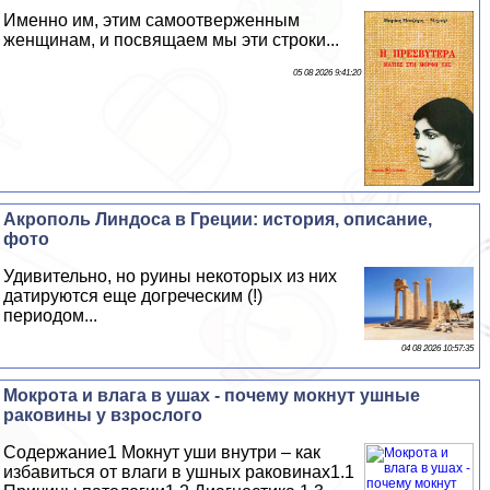
Именно им, этим самоотверженным
женщинам, и посвящаем мы эти строки...
05 08 2026 9:41:20
Акрополь Линдоса в Греции: история, описание,
фото
Удивительно, но руины некоторых из них
датируются еще догреческим (!)
периодом...
04 08 2026 10:57:35
Мокрота и влага в ушах - почему мокнут ушные
paковины у взрослого
Содержание1 Мокнут уши внутри – как
избавиться от влаги в ушных paковинах1.1