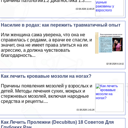
Причины патологии1.2 Диагностика 1.3......
03 08 2026 11:44:35
Насилие в родах: как пережить травматичный опыт
Или женщина сама уверена, что она не
справилась с родами, а врачи ее спасли, и
значит, она не имеет права злиться на их
агрессию, а должна чувствовать
благодарность...
02 08 2026 6:14:11
Как лечить кровавые мозоли на ногах?
Причины появления мозолей у взрослых и
детей. Методы лечения сухих, мокрых и
стержневых мозолей, включая народные
средства и рецепты....
01 08 2026 1:41:26
Как Лечить Пролежни (Decubitus) 18 Советов Для
Глубоких Ран