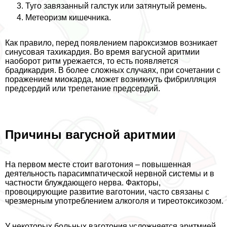
Туго завязанный галстук или затянутый ремень.
Метеоризм кишечника.
Как правило, перед появлением пароксизмов возникает
синусовая тахикардия. Во время вагусной аритмии
наоборот ритм урежается, то есть появляется
брадикардия. В более сложных случаях, при сочетании с
поражением миокарда, может возникнуть фибрилляция
предсердий или трепетание предсердий.
Причины вагусной аритмии
На первом месте стоит ваготония – повышенная
деятельность парасимпатической нервной системы и в
частности блуждающего нерва. Факторы,
провоцирующие развитие ваготонии, часто связаны с
чрезмерным употрeблением алкоголя и тиреотоксикозом.
У некоторых больных ваготония усложняется аритмией