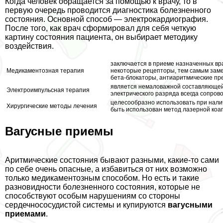
Когда человек обращается за помощью к врачу, то в
первую очередь проводится диагностика болезненного
состояния. Основной способ — электрокардиография.
После того, как врач сформировал для себя четкую
картину состояния пациента, он выбирает методику
воздействия.
заключается в приеме назначенных вр
Медикаментозная терапия
некоторые рецепторы, тем самым заме
бета-блокаторы, антиаритмические пр
является немаловажной составляюще
Электроимпульсная терапия
электрического разряда всегда сопр
целесообразно использовать при нали
Хирургические методы лечения
быть использован метод лазерной коа
Вагусные приемы
Аритмические состояния бывают разными, какие-то сами
по себе очень опасные, а избавиться от них возможно
только медикаментозным способом. Но есть и такие
разновидности болезненного состояния, которые не
способствуют особым нарушениям со стороны
сердечнососудистой системы и купируются
вагусными
приемами
.