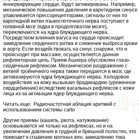
иннервирующие сердце, будут активированы. Например,
механическое повышение давления в каротидном синусе
улавливается прессорецепторами, сигналы от них по
каротидной ветви языкоглоточного нерва поступают в
головной мозг (ядра в продолговатом мозге),
переключаются на ядра блуждающего нерва.
Посредством влияния вагуса на сердце происходит
замедление сердечного ритма и снижение выброса крови
в аорту. Если воздействовать на синус снаружи, что и
происходит при массаже, осуществляется данная
рефлекторная цепь. Прием Ашнера обусловлен глазо-
сердечным рефлексом. Механическое раздражение с
ветвей тройничного нерва также передается в мозг, где
активизируются ядра блуждающего нерва. Холодовое
воздействие на кожу вызывает брадикардию (уреженное
сердцебиение) вследствие вагальных рефлексов с кожи
лица из-за активации ядер блуждающего нерва.
Читать еще:
Радиочастотная аблация аритмий с
использованием системы carto
Другие приемы (кашель, рвота, натуживание)
основываются не только на рефлексах, но и на
увеличении давления в грудной и брюшной полостях, что
приводит к спадению крупных вен, замедлению тока