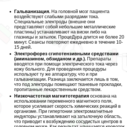
Гальванизация.
На головной мозг пациента
воздействуют слабыми разрядами тока.
Специальные электроды (внешне они
представляют собой небольшие металлические
пластины) устанавливают на виски либо на
глазницы и затылок. ПроцеДypa длится не более 20
минут. Сеансы повторяют ежедневно в течение 10-
15 дней.
Электрофорез с
гипотензивными средствами
(аминазином, обзиданом и др.).
Препараты
вводятся при помощи электрического тока через
кожу больного. Для проведения процедуры
используют ту же аппаратуру, что и при
гальванизации. Разница заключается лишь в том,
что под электроды помещают тканевые прокладки,
пропитанные лекарственным средством.
Низкочастотная магнитотерапия
основана на
использовании переменного магнитного поля,
которое усиливает скорость химических реакций в
организме. При гипертонии электромагнитные
индукторы устанавливают на затылочную область,
что приводит к возбуждению сосудистых центров в
головном мозге. Как результат, улучшается кровоток