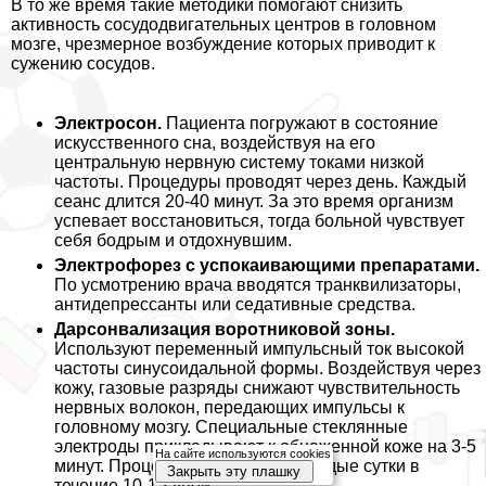
В то же время такие методики помогают снизить
активность сосудодвигательных центров в головном
мозге, чрезмерное возбуждение которых приводит к
сужению сосудов.
Электросон.
Пациента погружают в состояние
искусственного сна, воздействуя на его
центральную нервную систему токами низкой
частоты. Процедуры проводят через день. Каждый
сеанс длится 20-40 минут. За это время организм
успевает восстановиться, тогда больной чувствует
себя бодрым и отдохнувшим.
Электрофорез с успокаивающими препаратами.
По усмотрению врача вводятся транквилизаторы,
антидепрессанты или седативные средства.
Дарсонвализация воротниковой зоны.
Используют переменный импульсный ток высокой
частоты синусоидальной формы. Воздействуя через
кожу, газовые разряды снижают чувствительность
нервных волокон, передающих импульсы к
головному мозгу. Специальные стеклянные
электроды прикладывают к обнаженной коже на 3-5
На сайте используются cookies
минут. Процедуры повторяют каждые сутки в
Закрыть эту плашку
течение 10-15 дней.