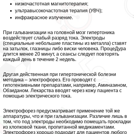
низкочастотная магнитотерапия;
ультравысокочастотная терапия (УВЧ);
инфpaкрасное излучение.
При гальванизации на головной мозг гипертоника
воздействует слабый разряд тока. Электроды
(специальные небольшие пластины из металла) ставят
на затылок, глазницы либо виски человека. ПроцеДypa
длится менее 20 минут, а сеансы следует повторять
каждый день в течение 2 недель.
Другая действенная при гипертонической болезни
методика – электрофорез. Его проводят с
гипотензивными препаратами, например, Аминазином,
Обзиданом. Лекарства вводят через кожу пациента с
помощью электрического тока.
Электрофорез предусматривает применение той же
аппаратуры, что и при гальванизации. Различие лишь в
том, что под электроды необходимо помещать прокладки
из хлопковой ткани, пропитанной медикаментами.
Электрофорез хорошо подходит для пациентов любого