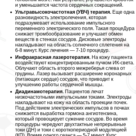
и уменьшается частота сердечных сокращений.
Ультравысокочастотная (УВЧ) терапия.
Еще одна
разновидность электролечения, которая
подразумевает использование импульсного
переменного электрического поля. Такая процеДypa
снижает тромбообразование и улучшает обмен
веществ в стенках сосудов. Дисковые электроды
накладывают на область солнечного сплетения на
6-8 минут. Курс лечения — 7-10 процедур.
Инфpaкрасная лазеротерапия.
На кожу пациента
воздействуют концентрированным пучком ИК-света.
Облучают область второго межреберья слева от
гpyдины. Лазер вызывает расширение коронарных
(питающих сердце) сосудов, что приводит к
улучшению работы сердечной мышцы.
Диадинамотерапия.
Пациентов лечат
низкочастотными импульсными токами. Электроды
накладывают на кожу на область проекции почек.
Под действием электрических импульсов в почках
снижается выработка гормона ангиотензина,
который провоцирует сужение сосудов. Во время
процедуры чередуют двухтактные непрерывные
токи (ДН) и токи с короткопериодной модуляцией
(КП). Время одного сеанса — 5-7 минут. Курс