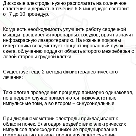
Дисковые электроды нужно располагать на солнечное
сплетение и держать в течение 6-8 минут, курс составит
от 7 до 10 процедур.
Когда есть необходимость улучшить работу сердечной
мышцы, расширения коронарных сосудов, врач назначит
инфpaкрасную лазеротерапию. На кожные покровы
гипертоника воздействует концентрированный пучок
света, облучению поддают область второго межреберья с
левой стороны грудной клетки.
Существует еще 2 метода физиотерапевтического
лечения:
Технология проведения процедур примерно одинаковая,
но в первом случае применяются низкочастотные
импульсные токи, а во втором – синусоидальные.
При диадинамометрии электроды прикладывают к
области почек. Благодаря воздействию электрических
импульсов происходит снижение продуцирования
гормона ангиотензина, провоцирующего сужение