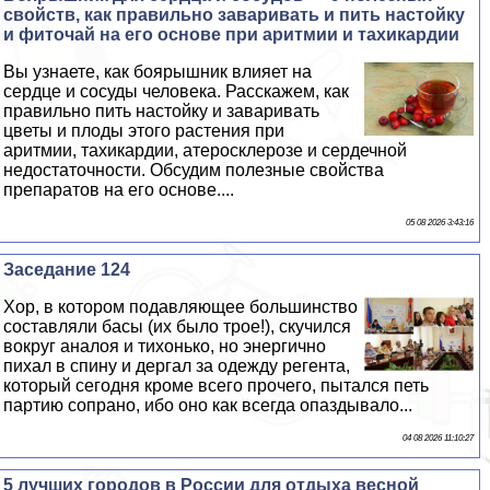
свойств, как правильно заваривать и пить настойку
и фиточай на его основе при аритмии и тахикардии
Вы узнаете, как боярышник влияет на
сердце и сосуды человека. Расскажем, как
правильно пить настойку и заваривать
цветы и плоды этого растения при
аритмии, тахикардии, атеросклерозе и сердечной
недостаточности. Обсудим полезные свойства
препаратов на его основе....
05 08 2026 3:43:16
Заседание 124
Хор, в котором подавляющее большинство
составляли басы (их было трое!), скучился
вокруг аналоя и тихонько, но энергично
пихал в спину и дергал за одежду регента,
который сегодня кроме всего прочего, пытался петь
партию сопрано, ибо оно как всегда опаздывало...
04 08 2026 11:10:27
5 лучших городов в России для отдыха весной