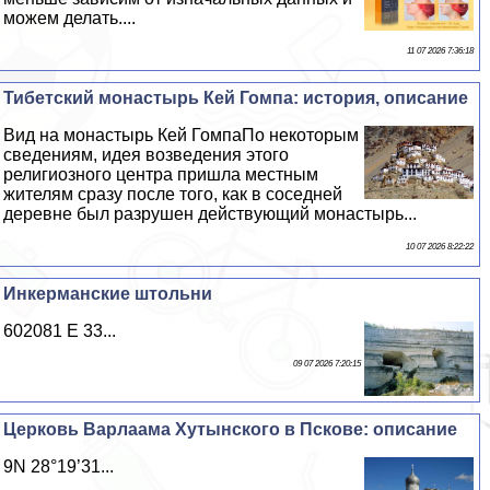
можем делать....
11 07 2026 7:36:18
Тибетский монастырь Кей Гомпа: история, описание
Вид на монастырь Кей ГомпаПо некоторым
сведениям, идея возведения этого
религиозного центра пришла местным
жителям сразу после того, как в соседней
деревне был разрушен действующий монастырь...
10 07 2026 8:22:22
Инкерманские штольни
602081 E 33...
09 07 2026 7:20:15
Церковь Варлаама Хутынского в Пскове: описание
9N 28°19’31...