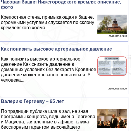
Часовая башня Нижегородского кремля: описание,
фото
Крепостная стена, примыкающая к башне,
огромными уступами спускается по склону
кремлёвского холма...
22 06 2026 4:29:33
Как понизить высокое артериальное давление
Как понизить высокое артериальное
давление Как снизить давление в
домашних условиях без лекарств Кровяное
давление может внезапно повыситься. У
человека...
21 06 2026 9:53:26
Валерию Гергиеву – 65 лет
По традиции публика шла в зал, не зная
программы концерта, ведь имена Гергиева
и Мацуева, заявленные в афише, служат
бесспopным гарантом высочайшего