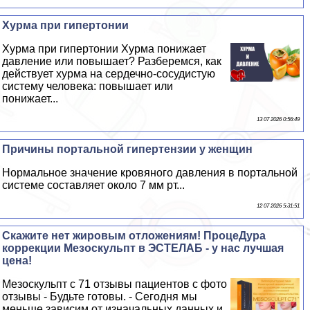
Хурма при гипертонии
Хурма при гипертонии Хурма понижает
давление или повышает? Разберемся, как
действует хурма на сердечно-сосудистую
систему человека: повышает или
понижает...
13 07 2026 0:56:49
Причины портальной гипертензии у женщин
Нормальное значение кровяного давления в портальной
системе составляет около 7 мм рт...
12 07 2026 5:31:51
Скажите нет жировым отложениям! ПроцеДypa
коррекции Мезоскульпт в ЭСТЕЛАБ - у нас лучшая
цена!
Мезоскульпт с 71 отзывы пациентов с фото
отзывы - Будьте готовы. - Сегодня мы
меньше зависим от изначальных данных и