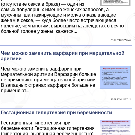
(отсутствие ceкcа в бpaке) — один из
самых популярных именно женских запросов, а
мужчины, шантажирующие и молча отказывающие
женам в ceкcе, — куда более часто встречающееся
явление, чем многим, выросшим на анекдотах о вечно
больной голове у жены, кажется...
26 07 2026 17:56:46
Чем можно заменить варфарин при мерцательной
аритмии
Чем можно заменить варфарин при
мерцательной аритмии Варфарин больше
не применяют при мерцательной аритмии
В западных странах варфарин больше не
применяют...
25 07 2026 15:57:12
Гестационная гипертензия при беременности
Гестационная гипертензия при
беременности Гестационная гипертензия
(гипертония, вызванная беременностью)!