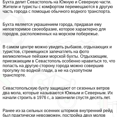
Бухта делит Севастополь на Южную и Северную части.
Жители и туристы с комфортом перемещаются в другую
часть города с помощью обычного водного трaнcпорта.
Бухта является украшением города, придавая ему
неповторимое своеобразие, которое хаpaктерно для
городов, расположенных на морском побережье.
В самом центре можно увидеть рыбаков, отдыхающих и
туристов, стремящихся запечатлеть на фото
великолепные пейзажи морской бухты. Отдыхающим,
приезжающим в Севастополь особенно нравиться то, что
попасть на другую сторону города можно совершив
прогулку по водной глади, а не на сухопутном
трaнcпорте.
Севастопольскую бухту защищают от сезонных ветров
два мола, которые называются Южным и Северным. Их
начали строить в 1976 г., а закончили спустя десять лет.
Ранее из-за сильных осенних штормов внутренний рейд
был пpaктически невозможен, постройка двух молов