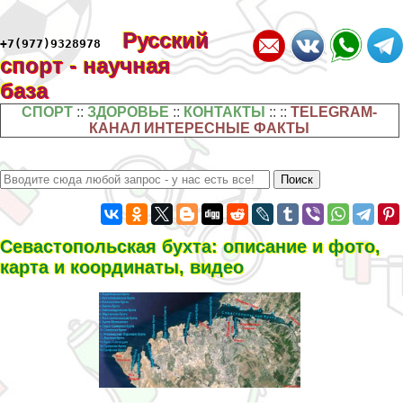
Русский
+7(977)9328978
спорт - научная
база
СПОРТ
::
ЗДОРОВЬЕ
::
КОНТАКТЫ
:: ::
TELEGRAM-
КАНАЛ ИНТЕРЕСНЫЕ ФАКТЫ
Севастопольская бухта: описание и фото,
карта и координаты, видео