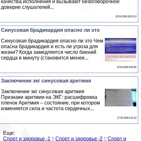
качества исполнения и вызывают безоговорочное
доверие слушателей...
20 06 2026 20:15:13
Синусовая брадикардия опасно ли это
Синусовая брадикардия опасно ли это Чем
опасна брадикардия и есть ли угроза для
жизни? Когда замедляется число биений
сердца в минуту (становится менее...
19 06 2026 8:49:36
Заключение экг синусовая аритмия
Заключение экг синусовая аритмия
Признаки аритмии на ЭКГ: расшифровка
пленок Аритмия – состояние, при котором
изменяется сила и частота сердечных...
17 06 2026 6:11:14
Еще:
Спорт и здоровье -1
::
Спорт и здоровье -2
::
Спорт и